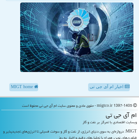
اخبار ام آی جی تی
MIGT home
migtco.ir 1397-1405 - حقوق مادی و معنوی سایت ام آی جی تی محفوظ است
ام آی جی تی
وبسایت اقتصادی با تمرکز بر نفت و گاز
MIGT: دروازه‌ای به سوی دنیای انرژی، از نفت و گاز و سوخت فسیلی تا انرژی‌های تجدیدپذیر و
فناوری‌های نوین، همراه با تحلیل‌های دقیق و اخبار به روز