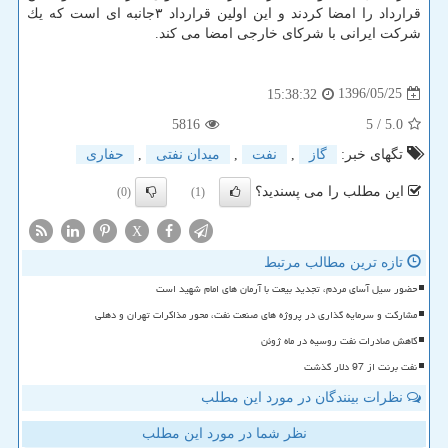
قرارداد را امضا كردند و این اولین قرارداد ۳جانبه ای است كه یك
شركت ایرانی با شركای خارجی امضا می كند.
1396/05/25
15:38:32
5816
/ 5
5.0
تگهای خبر:
گاز
,
نفت
,
میدان نفتی
,
حفاری
این مطلب را می پسندید؟
(0)
(1)
X
تازه ترین مطالب مرتبط
حضور سیل آسای مردم، تجدید بیعت با آرمان های امام شهید است
مشارکت و سرمایه گذاری در پروژه های صنعت نفت، محور مذاکرات تهران و دهلی
کاهش صادرات نفت روسیه در ماه ژوئن
نفت برنت از 97 دلار گذشت
نظرات بینندگان در مورد این مطلب
نظر شما در مورد این مطلب