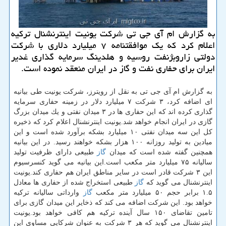
به گزارش ام آی جی تی شركت یونیت اینترنشنال تركیه
اعلام كرد كه یك موافقتنامه ۷ میلیارد دلاری با شركت
دولتی زاروبژنفت روسیه و هلدینگ سرمایه گذاری غدیر
ایران برای حفاری نفت و گاز در ایران منعقد نموده است.
به گزارش ام آی جی تی به نقل از رویترز، شركت یونیت طی بیانیه
ای اضافه كرد، ۳ شركت ۷ میلیارد دلار در زمینه حفاری سرمایه
گذاری كرده اند كه این حفاری ها در ۳ میدان نفتی و یك میدان بزرگ
گازی در ایران انجام خواهد شد.یونیت اینترنشنال اعلام كرد كه ذخیره
كل این سه میدان نفتی ۱۰ میلیارد بشكه برآورد شده است و این
میادین به تولید روزانه ۱۰۰ هزار بشكه خواهند رسید. در این بیانیه
همچنین گفته شده است كه میدان
گاز
طبیعی دارای ظرفیت تولید
سالیانه ۷۵ میلیارد متر مكعب است.این بیانیه می گوید كنسرسیوم
این ۳ شركت قادر است در سایر مناطق ایران هم حفاری كند.یونیت
اینترنشنال می گوید كه
گاز
طبیعی استخراج شده از حفاری ها معادل
۱.۵ برابر حجم ۵۰ میلیارد متر مكعب
گاز
وارداتی سالیانه تركیه
خواهد بود. این شركت اضافه می كند كه ذخایر این میدان گازی برای
تامین تقاضای ۱۵۰ سال آینده تركیه هم كافی خواهد بود.یونیت
اینترنشنال می گوید كه هر ۳ شركت به عنوان شركایی مساوی این