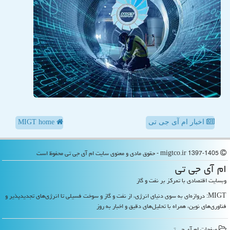
اخبار ام آی جی تی
MIGT home
migtco.ir 1397-1405 - حقوق مادی و معنوی سایت ام آی جی تی محفوظ است
ام آی جی تی
وبسایت اقتصادی با تمرکز بر نفت و گاز
MIGT: دروازه‌ای به سوی دنیای انرژی، از نفت و گاز و سوخت فسیلی تا انرژی‌های تجدیدپذیر و
فناوری‌های نوین، همراه با تحلیل‌های دقیق و اخبار به روز
صفحات ام آی جی تی