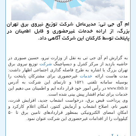
ام آی جی تی: مدیرعامل شركت توزیع نیروی برق تهران
بزرگ، از ارائه خدمات غیرحضوری و قابل اطمینان در
پایتخت توسط كاركنان این شركت آگاهی داد.
به گزارش ام آی جی تی به نقل از وزارت نیرو، حسین صبوری در
حاشیه بازدید از مركز كنترل و دیسپاچینگ
شركت
توزیع نیروی برق
تهران بزرگ با اشاره به طرح فاصله گذاری اجتماعی اظهار داشت:
مدت هاست ارائه
خدمات
غیرحضوری برای مشتركان پایتخت را
بوسیله سامانه تلفنی ۱۵۲۱ و تارنمای این شركت به آدرس
www.tbtb.ir در رأس امور خود قرار داده ایم و اطمینان می دهیم این
خدمات برای تمام اقشار پیش بینی شده است.
وی پرداخت قبض برق، درخواست انشعاب جدید، افزایش قدرت،
تغییر نام، اصلاح انشعاب و آزمایش كنتور، امكان اعلامِ كاركرد و
امكانِ امضای الكترونیكی بمنظور قراردادهای تامین برق تا ۵۰
كیلووات را از اقدامات غیرحضوری این شركت عنوان نمود.