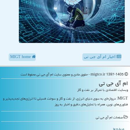
اخبار ام آی جی تی
MIGT home
migtco.ir 1397-1405 - حقوق مادی و معنوی سایت ام آی جی تی محفوظ است
ام آی جی تی
وبسایت اقتصادی با تمرکز بر نفت و گاز
MIGT: دروازه‌ای به سوی دنیای انرژی، از نفت و گاز و سوخت فسیلی تا انرژی‌های تجدیدپذیر و
فناوری‌های نوین، همراه با تحلیل‌های دقیق و اخبار به روز
صفحات ام آی جی تی
درباره ما