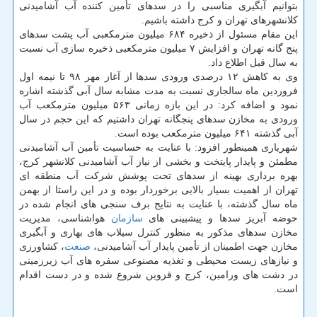
بتوانیم آبگیری مناسبی را در سدهای تأمین كننده آب آشامیدنی
كلانشهرهای تهران و كرج داشته باشیم.
این مقام مسئول از ذخیره ۶۸۴ میلیون مترمكعبی آب پشت سدهای
پنج گانه تهران و افزایش ۷ میلیون مترمكعبی ذخیره سازی آب نسبت
به سال قبل اطلاع داد.
وی به كاهش ۱۲ درصدی ورودی سدها از آغاز مهر ۹۸ تا نیمه اول
فروردین ماه سالجاری نسبت به مدت مشابه سال آبی گذشته اشاره
نمود و اضافه كرد: در این بازه زمانی ۵۶۳ میلیون مترمكعب آب
ورودی به مخازن سدهای پنجگانه تهران داشتیم كه این حجم در سال
آبی گذشته ۶۴۱ میلیون مترمكعب بوده است.
شهریاری همینطور افزود: با عنایت به حساسیت تأمین آب آشامیدنی
مطمئن و پایدار پایتخت و بخشی از نیاز آب آشامیدنی كلانشهر كرج،
بهره برداری بهینه از سدهای تحت پوشش شركت آب منطقه ای
تهران از اهمیت بسیار بالایی برخوردار بوده و در این راستا از بهمن
ماه سال گذشته، با عنایت به نتایج برف سنجی های انجام شده در
حوضه آبریز سدها و پیشبینی های
سازمان
هواشناسی، مدیریت
مخازن سدهای مذكور به منظور كنترل سیلاب های بهاری و آبگیری
مخازن جهت اطمینان از تأمین پایدار آب آشامیدنی،
صنعت
، كشاورزی
و نیازهای زیست محیطی و تغذیه مصنوعی سفره های آب زیرزمینی
در دشت های ورامین، كرج و قزوین شروع شده و در دست اقدام
است.