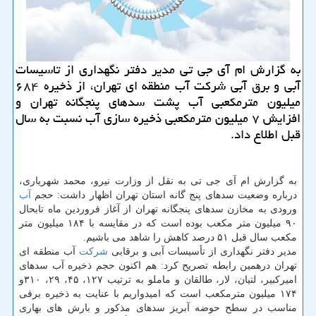
به گزارش ام آی جی تی مدیر دفتر نگهداری از تاسیسات
آبی و برق آبی شركت آب منطقه ای تهران، از ذخیره ۶۸۴
میلیون مترمكعبی آب پشت سدهای پنجگانه تهران و
افزایش ۷ میلیون مترمكعبی ذخیره سازی آب نسبت به سال
قبل اطلاع داد.
به گزارش ام آی جی تی به نقل از وزارت نیرو، محمد شهریاری،
درباره وضعیت سدهای پنج گانه استان تهران اظهار داشت: حجم
آب
ورودی به مخازن سدهای پنجگانه تهران از آغاز فروردین ماه تابحال
۹۰ میلیون متر مكعب بوده است كه در مقایسه با ۱۸۴ میلیون متر
مكعب سال قبل ۵۱ درصد كاهش را شاهد می باشیم.
مدیر دفتر نگهداری از تأسیسات آبی و برقابی
شركت
آب منطقه ای
تهران درهمین رابطه تصریح كرد: هم اكنون حجم ذخیره آب سدهای
امیركبیر، لتیان، لار، طالقان و ماملو به ترتیب ۱۲۷، ۴۵، ۲۹، ۳۱۰و
۱۷۴ میلیون مترمكعب است كه امیدواریم با عنایت به ذخیره برفی
مناسب در سطح حوضه آبریز سدهای مذكور و بارش های بهاری