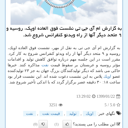
به گزارش ام آی جی تی نشست فوق العاده اوپك، روسیه و
۹ متحد دیگر آنها از راه ویدئو كنفرانس شروع شد.
به گزارش ام آی جی تی به نقل از مهر، نشست فوق العاده اوپك،
روسیه و ۹ متحد دیگر آنها از راه ویدئو كنفرانس شروع به كار كرد.
مقرر است در این جلسه مهم درباره توافق كاهش تولید و اقدامات
مؤثر روسیه و عربستان بر سقوط قیمت
نفت
مذاكره كنند. خبرها
حاكی می باشد كه دیگر تولیدكنندگان بزرگ جهان به جز ۲۳ تولیدكننده
عضو
اوپك
پلاس به این نشست دعوت شده اند. این نشست قرار بود
ساعت ۱۸: ۳۰ دقیقه عصر برگزار گردد كه با اندكی تأخیر شروع شد.
1399/01/22
13:29:02
3251
/ 5
5.0
تگهای خبر:
اوپك
,
تولید
,
قیمت نفت
,
نفت
این مطلب را می پسندید؟
(0)
(1)