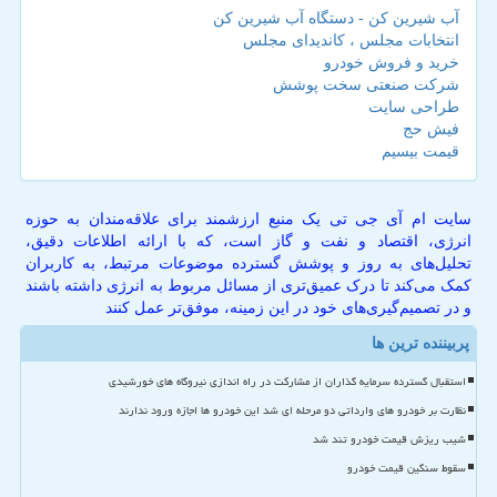
آب شیرین کن - دستگاه آب شیرین کن
انتخابات مجلس ، کاندیدای مجلس
خرید و فروش خودرو
شرکت صنعتی سخت پوشش
طراحی سایت
فیش حج
قیمت بیسیم
سایت ام آی جی تی یک منبع ارزشمند برای علاقه‌مندان به حوزه
انرژی، اقتصاد و نفت و گاز است، که با ارائه اطلاعات دقیق،
تحلیل‌های به روز و پوشش گسترده موضوعات مرتبط، به کاربران
کمک می‌کند تا درک عمیق‌تری از مسائل مربوط به انرژی داشته باشند
و در تصمیم‌گیری‌های خود در این زمینه، موفق‌تر عمل کنند
پربیننده ترین ها
استقبال گسترده سرمایه گذاران از مشارکت در راه اندازی نیروگاه های خورشیدی
نظارت بر خودرو های وارداتی دو مرحله ای شد این خودرو ها اجازه ورود ندارند
شیب ریزش قیمت خودرو تند شد
سقوط سنگین قیمت خودرو