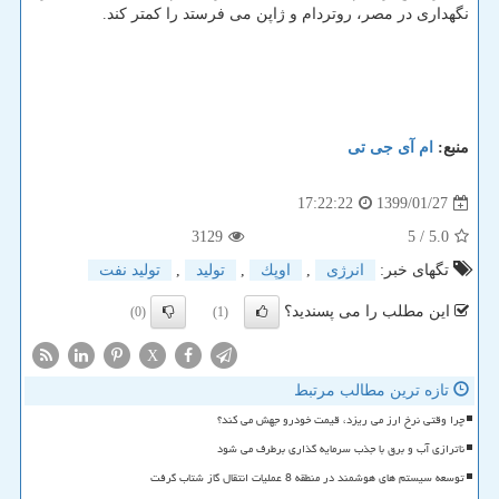
نگهداری در مصر، روتردام و ژاپن می فرستد را كمتر كند.
منبع:
ام آی جی تی
1399/01/27
17:22:22
3129
/ 5
5.0
تگهای خبر:
انرژی
,
اوپك
,
تولید
,
تولید نفت
این مطلب را می پسندید؟
(0)
(1)
X
تازه ترین مطالب مرتبط
چرا وقتی نرخ ارز می ریزد، قیمت خودرو جهش می کند؟
ناترازی آب و برق با جذب سرمایه گذاری برطرف می شود
توسعه سیستم های هوشمند در منطقه 8 عملیات انتقال گاز شتاب گرفت