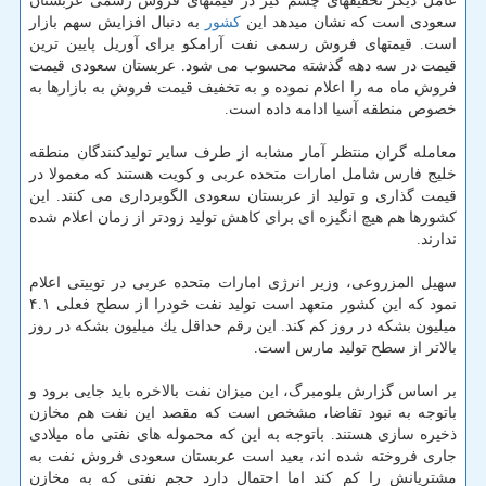
عامل دیگر تخفیفهای چشم گیر در قیمتهای فروش رسمی عربستان
سعودی است كه نشان میدهد این
كشور
به دنبال افزایش سهم بازار
است. قیمتهای فروش رسمی نفت آرامكو برای آوریل پایین ترین
قیمت در سه دهه گذشته محسوب می شود. عربستان سعودی قیمت
فروش ماه مه را اعلام نموده و به تخفیف قیمت فروش به بازارها به
خصوص منطقه آسیا ادامه داده است.
معامله گران منتظر آمار مشابه از طرف سایر تولیدكنندگان منطقه
خلیج فارس شامل امارات متحده عربی و كویت هستند كه معمولا در
قیمت گذاری و تولید از عربستان سعودی الگوبرداری می كنند. این
كشورها هم هیچ انگیزه ای برای كاهش تولید زودتر از زمان اعلام شده
ندارند.
سهیل المزروعی، وزیر انرژی امارات متحده عربی در توییتی اعلام
نمود كه این كشور متعهد است تولید نفت خودرا از سطح فعلی ۴.۱
میلیون بشكه در روز كم كند. این رقم حداقل یك میلیون بشكه در روز
بالاتر از سطح تولید مارس است.
بر اساس گزارش بلومبرگ، این میزان نفت بالاخره باید جایی برود و
باتوجه به نبود تقاضا، مشخص است كه مقصد این نفت هم مخازن
ذخیره سازی هستند. باتوجه به این كه محموله های نفتی ماه میلادی
جاری فروخته شده اند، بعید است عربستان سعودی فروش نفت به
مشتریانش را كم كند اما احتمال دارد حجم نفتی كه به مخازن