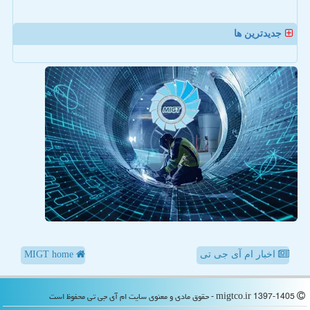
جدیدترین ها
اخبار ام آی جی تی
MIGT home
migtco.ir 1397-1405 - حقوق مادی و معنوی سایت ام آی جی تی محفوظ است