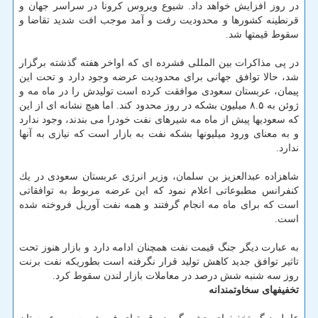
در روز افزایش خواهد داد. شیوع ویروس كرونا در سراسر جهان و
قرنطینه كشورها و محدودیت رفت و آمد موجب افت شدید تقاضا و
سقوط قیمتها شد.
در پی مذاكرات بین المللی فشرده ای كه اواخر هفته گذشته برگزار
شد، حالا توافق جهانی برای محدودیت عرضه وجود دارد و تحت این
پیمان، عربستان سعودی موافقت كرده است تولیدش را در ماه مه و
ژوئن به ۸.۵ میلیون بشكه در روز محدود كند. اما هیچ نشانه ای از این
كه سعودیها پیش از ماه مه شیرهای نفت خودرا می بندند، وجود ندارد
و به معنای ورود میلیونها بشكه نفت به بازار است كه نیازی به آنها
ندارد.
شاهزاده عبدالعزیز بن سلمان، وزیر انرژی عربستان سعودی در یك
كنفرانس مطبوعاتی اعلام نمود كه این عرضه مربوط به توافقاتی
است كه برای ماه مه انجام گرفتند و همه نفت آوریل فروخته شده
است.
به عبارت دیگر جنگ قیمت نفت همچنان ادامه دارد و بازار هنوز تحت
تاثیر توافق جدید كاهش تولید قرار نگرفته است بطوریكه نفت برنت
روز سه شنبه شش درصد در معاملات بازار لندن سقوط كرد.
تخفیفهای سخاوتمندانه