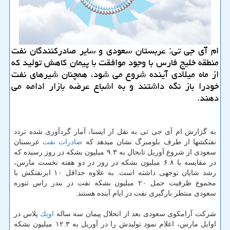
ام آی جی تی: عربستان سعودی و سایر صادركنندگان نفت
منطقه خلیج فارس با وجود موافقت با پیمان كاهش تولید كه
از ماه میلادی آینده شروع می شود، همچنان شیرهای نفت
خودرا باز نگه داشتند و به اشباع عرضه بازار ادامه می
دهند.
به گزارش ام آی جی تی به نقل از ایسنا، آمار گردآوری شده تردد
نفتكشها از طرف بلومبرگ نشان میدهد كه
صادرات
نفت
عربستان
سعودی از شروع آوریل تابحال به ۹.۳ میلیون بشكه در روز رسیده كه
در مقایسه با ۶.۸ میلیون بشكه در روز در دو هفته نخست مارس،
رشد شایان توجهی داشته است. به علاوه حداقل ۱۰ ابرنفتكش با
مجموع ظرفیت حمل ۲۰ میلیون بشكه نفت در بندر راس تنوره
سعودی منتظر بارگیری نفت در ایام آینده هستند.
شركت آرامكوی سعودی بعد از انحلال پیمان سه ساله
اوپك
پلاس در
اوایل مارس، اعلام نمود تولیدش را در آوریل به ۱۲.۳ میلیون بشكه