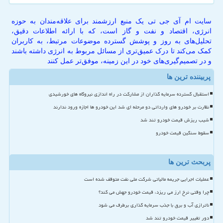
سایت ام آی جی تی یک منبع ارزشمند برای علاقه‌مندان به حوزه
انرژی، اقتصاد و نفت و گاز است، که با ارائه اطلاعات دقیق،
تحلیل‌های به روز و پوشش گسترده موضوعات مرتبط، به کاربران
کمک می‌کند تا درک عمیق‌تری از مسائل مربوط به انرژی داشته باشند
و در تصمیم‌گیری‌های خود در این زمینه، موفق‌تر عمل کنند
پربیننده ترین ها
استقبال گسترده سرمایه گذاران از مشارکت در راه اندازی نیروگاه های خورشیدی
نظارت بر خودرو های وارداتی دو مرحله ای شد این خودرو ها اجازه ورود ندارند
شیب ریزش قیمت خودرو تند شد
سقوط سنگین قیمت خودرو
پربحث ترین ها
عملیات اجرایی جریمه مالیاتی شرکت ملی نفت متوقف شده است
چرا وقتی نرخ ارز می ریزد، قیمت خودرو جهش می کند؟
ناترازی آب و برق با جذب سرمایه گذاری برطرف می شود
دور تغییر قیمت خودرو تند شد