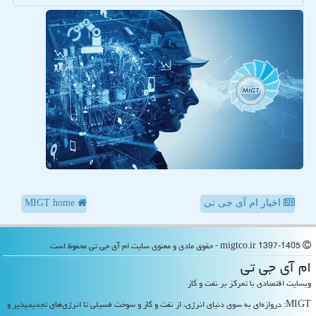
اخبار ام آی جی تی
MIGT home
migtco.ir 1397-1405 - حقوق مادی و معنوی سایت ام آی جی تی محفوظ است
ام آی جی تی
وبسایت اقتصادی با تمرکز بر نفت و گاز
MIGT: دروازه‌ای به سوی دنیای انرژی، از نفت و گاز و سوخت فسیلی تا انرژی‌های تجدیدپذیر و