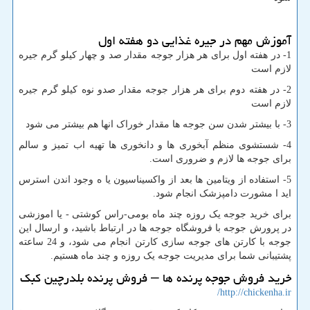
آموزش مهم در جیره غذایی دو هفته اول
1- در هفته اول برای هر هزار جوجه مقدار صد و چهار کیلو گرم جیره
لازم است
2- در هفته دوم برای هر هزار جوجه مقدار صدو نوه کیلو گرم جیره
لازم است
3- با بیشتر شدن سن جوجه ها مقدار خوراک انها هم بیشتر می شود
4- شستشوی منظم آبخوری ها و دانخوری ها تهیه اب تمیز و سالم
برای جوجه ها لازم و ضروری است.
5- استفاده از ویتامین ها بعد از واکسیناسیون یا ه وجود اندن استرس
اید ا مشورت دامپزشک انجام شود.
برای خرید جوجه یک روزه چند ماه بومی-راس کوشتی - یا اموزشی
در پرورش جوجه با فروشگاه جوجه ها در ارتباط باشید، و ارسال این
جوجه با کارتن های جوجه سازی کارتن انجام می شود، و 24 ساعته
پشتیبانی شما برای مدیریت جوجه یک روزه و چند ماه هستیم.
خرید فروش جوجه پرنده ها – فروش پرنده بلدرچین کبک
http://chickenha.ir/