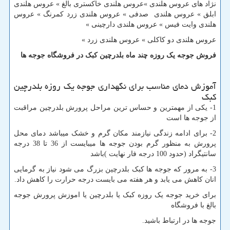
نژاد های عروس هلندی »عروس هلندی خاکستری بالغ » عروس هلندی
ابلق » عروس هلندی صدفی » عروس هلندی زرد کمرنگ » عروس
هلندی وایت فیس » عروس هلندی دارچینی »
عروس هلندی دو کاکلی » عروس هلندی زرد »
فروش جوجه یک روزه چند ماه بلدرچین کبک در فروشگاه جوجه ها
آموزش دمای مناسب برای نگهداری جوجه یک روزه بلدرچین
کبک
1- یکی از مهمترین و حساس ترین مراحل پرورش بلدرچین مراقبت
از جوجه ها است
2- برای ادامه زندگی نیازمند مکان گرم و خشک میباشد دمای محل
پرورش به منظور گرم بودن جوجه ها میبایست از 36 تا 38 درجه
سانتیگراد (حدود 100 درجه فار نهایت )باشد
3- به مرور که جوجه ها کبک بلدرچین بزرگ می شود نیاز به گرمایی
انان کاهش می یابد و هر هفته می بایست درجه حرارت را کاهش داد.
برای خرید جوجه یک روزه کبک یا بلدرچین یا اموزش پرورش جوجه
بالغ با فروشگاه
جوجه ها در ارتباط باشید.