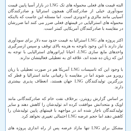
البته قیمت های فعلی محموله های تک LNG در بازار آسیا پایین قیمت
سودآوری خیلی از صادرکنندگان همچون استرالیا و صادرکنندگان
آسیایی مانند مالزی و اندونزی است. اما مسئله این جاست که بااینکه
محموله های استرالیایی در قیمتهای فعلی ضرر می کنند اما ضررشان
در مقایسه با صادرکنندگان آمریکایی کمتر است.
اکثر پروژه های LNG استرالیا به قیمت حدود سه دلار برای سودآوری
نیاز دارند با این وجود باتوجه به هزینه بالای توقف و سپس ازسرگیری
واحدهای مایع سازی LNG، احیانا اپراتورهای استرالیایی با توجه به
این که زیان ده شده اند، علاقه ای به تعطیلی فعالیتشان ندارند.
با وجود این که تاسیسات LNG آمریکا هم در صورت تعطیلی با زیان
روبرو می شوند اما در مقایسه با رقیبانی مانند استرالیا و قطر که
بزرگترین تولیدکنندگان LNG جهان هستند، انعطاف پذیری بیشتری
دارند.
بر اساس گزارش رویترز، برخلاف نفت خام که صادرکنندگانی مانند
اوپک و متحدانش موافقت کرده اند تولیدشان را کاهش دهند و سایر
تولیدکنندگان ناچار شده اند در مواجهه با قیمتهای پایین تولیدشان را
کاهش دهند اما حجم عرضه LNG احتمالی تغییری نخواهد کرد.
مشکل برای LNG تنها مازاد عرضه پس از راه اندازی پروژه های