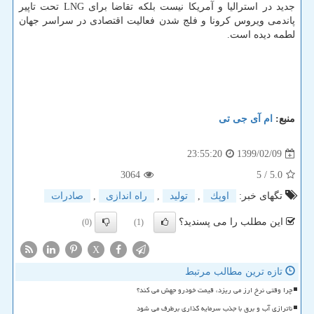
جدید در استرالیا و آمریکا نیست بلکه تقاضا برای LNG تحت تاپیر
پاندمی ویروس کرونا و فلج شدن فعالیت اقتصادی در سراسر جهان
لطمه دیده است.
منبع:
ام آی جی تی
1399/02/09
23:55:20
3064
/ 5
5.0
تگهای خبر:
اوپك
,
تولید
,
راه اندازی
,
صادرات
این مطلب را می پسندید؟
(0)
(1)
X
تازه ترین مطالب مرتبط
چرا وقتی نرخ ارز می ریزد، قیمت خودرو جهش می کند؟
ناترازی آب و برق با جذب سرمایه گذاری برطرف می شود