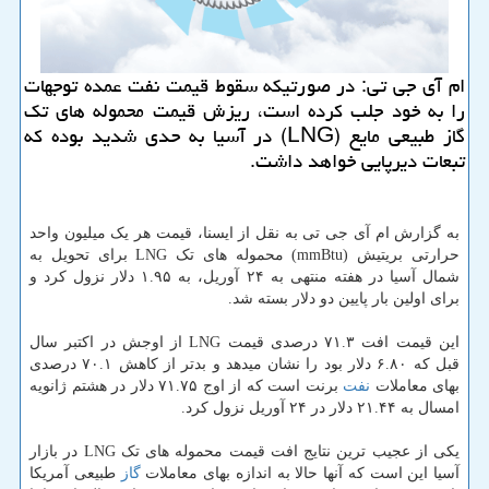
ام آی جی تی: در صورتیكه سقوط قیمت نفت عمده توجهات
را به خود جلب كرده است، ریزش قیمت محموله های تك
گاز طبیعی مایع (LNG) در آسیا به حدی شدید بوده كه
تبعات دیرپایی خواهد داشت.
به گزارش ام آی جی تی به نقل از ایسنا، قیمت هر یک میلیون واحد
حرارتی بریتیش (mmBtu) محموله های تک LNG برای تحویل به
شمال آسیا در هفته منتهی به ۲۴ آوریل، به ۱.۹۵ دلار نزول کرد و
برای اولین بار پایین دو دلار بسته شد.
این قیمت افت ۷۱.۳ درصدی قیمت LNG از اوجش در اکتبر سال
قبل که ۶.۸۰ دلار بود را نشان میدهد و بدتر از کاهش ۷۰.۱ درصدی
بهای معاملات
نفت
برنت است که از اوج ۷۱.۷۵ دلار در هشتم ژانویه
امسال به ۲۱.۴۴ دلار در ۲۴ آوریل نزول کرد.
یکی از عجیب ترین نتایج افت قیمت محموله های تک LNG در بازار
آسیا این است که آنها حالا به اندازه بهای معاملات
گاز
طبیعی آمریکا