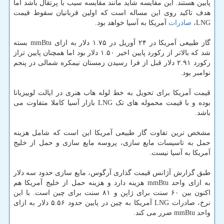
پایین هستند. این مقایسه شاید مانند مقایسه سیب با پرتقال باشد اما
هدف تاکید روی این مساله است که اولین قربانیان سقوط قیمت
LNG،
صادرات
آمریکا به آسیا خواهد بود.
گاز طبیعی آمریکا در ۲۴ آوریل در ۱.۷۵ دلار به ازای mmBtu بسته
شد که بالاتر از رکورد پایین اخیر ۱.۵۰ دلار بود اما همچنان پایین تراز
رکورد ۲.۹۱ دلار قبل از فرا رسیدن زمستان نیمکره شمالی در پنجم
نوامبر بود.
قیمت آمریکا برای تحویل به خط لوله هاب هنری در ایالت لوییزیانا
بوده و با قیمت محموله های تک LNG بازار آسیا کاملا متفاوت می
باشد.
مشخص ترین تفاوت گاز طبیعی آمریکا این است که شامل هزینه
حمل به تاسیسات مایع سازی، پروسه مایع سازی و حمل از خلیج
آمریکا به آسیا نیست.
طبق گزارش آژانس قیمت گذاری آرگوس، مایع سازی حدود سه دلار
به ازای واحد mmBtu هزینه دارد و هزینه حمل از خلیج آمریکا هم
اکنون بین ۶۰ سنت برای ژاپن و ۸۱ سنت برای چین است. با این
نرخ، صادرات LNG آمریکا به چین در پایین حدود ۵.۵۶ دلار به ازای
واحد mmBtu ضرر می کند.