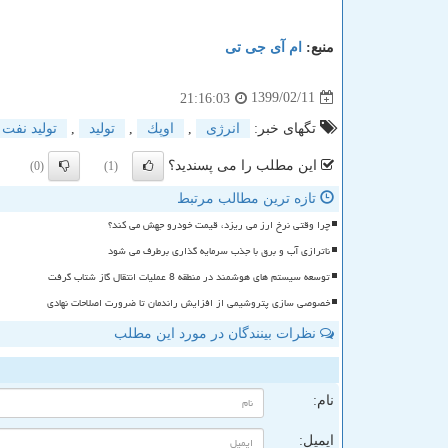
منبع:
ام آی جی تی
1399/02/11
21:16:03
تگهای خبر:
انرژی
,
اوپك
,
تولید
,
تولید نفت
این مطلب را می پسندید؟
(0)
(1)
تازه ترین مطالب مرتبط
چرا وقتی نرخ ارز می ریزد، قیمت خودرو جهش می کند؟
ناترازی آب و برق با جذب سرمایه گذاری برطرف می شود
توسعه سیستم های هوشمند در منطقه 8 عملیات انتقال گاز شتاب گرفت
خصوصی سازی پتروشیمی از افزایش راندمان تا ضرورت اصلاحات نهادی
نظرات بینندگان در مورد این مطلب
ن
نام:
ایمیل: