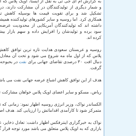
به گزارش ام آی جی تی به نقل از ایسنا، اوپک پلاس که ا
تشکیل شد و برای تقویت قیمت ها بوسیله کاهش تول
همکاری کرد. اما روسیه و سایر کشورهای تولیدکننده همیشه
داشته اند که تولیدکنندگان آمریکایی از محدودیت عرضه
سود برده و تولیدشان را افزایش داده و سهم بازار ب
کرده اند.
روسیه و عربستان سعودی هدایت تازه ترین توافق کاهش 
دنبال افت ۳۰ درصدی تقاضای جهانی برای
نفت
در بحبوحه 
گرفت.
هدف از این توافق کاهش اشباع عرضه جهانی نفت می با
ریاض، مسکو و سایر اعضای اوپک پلاس خواهان مشارکت تولی
الکساندر نواک، وزیر انرژی روسیه اظهار نمود: زمانی که تقا
متمرکز شود تا کارآمدی اقداماتش را ارزیابی کند. هدف اص
نواک به خبرگزاری اینترفکس اظهار داشت: تعادل ذخایر، ع
بازاری که به اوپک پلاس متعلق می باشد مورد توجه قرار گی