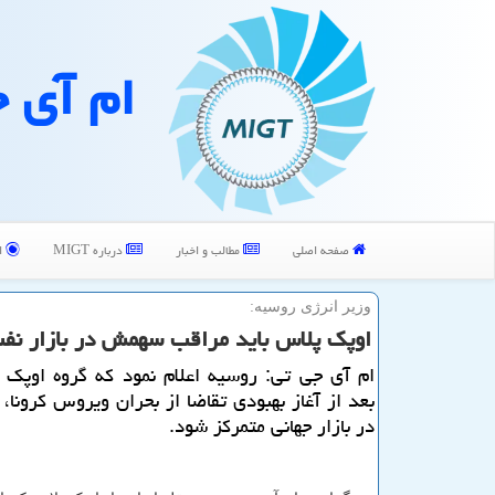
ام آی 
صفحه اصلی
مطالب و اخبار
درباره MIGT
ا
وزیر انرژی روسیه:
اوپك پلاس باید مراقب سهمش در بازار نف
ام آی جی تی: روسیه اعلام نمود كه گروه اوپك 
بعد از آغاز بهبودی تقاضا از بحران ویروس كرونا
در بازار جهانی متمركز شود.