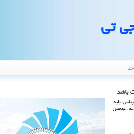
جی تی
نرژی
ت باشد
پلاس باید
، به سهمش