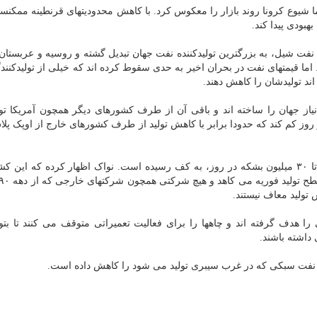
قاضا برای نفت در سال ۲۰۲۰ رشد کند اما شیوع کرونا روند بازار را معکوس کرد. با کاهش محدودیتهای قرنطینه م
هبودی پیدا کند.
 نفت شیل، به بزرگترین تولیدکننده نفت جهان تبدیل گشته و روسیه و عربستا
ما قیمتهای نفت در بحران اخیر به حدی سقوط کرده اند که خیلی از تولیدکنند
اند تولیدشان را کاهش دهند.
نیاز جهان را ساخته اند و باقی آن از طرف کشورهای دیگر همچون آمریکا تو
د تولیدش را ۹.۷ میلیون بشکه در روز کم کند که حدودا برابر با کاهش تولید از طرف کشورهای خارج از اوپ
روسیه معتقد می باشد که تقاضای جهانی بعد از افت ۲۰ تا ۳۰ میلیون بشکه در روز، به کف رسیده است. نواک اظهار کرده که ا
 تولید معاف نیستند.
ا هدف گرفته اند و چاهها را برای فعالیت تعمیراتی متوقف می کنند تا بتوان
 داشته باشند.
فت سبکی که در غرب سیبری تولید می شود را کاهش داده است.