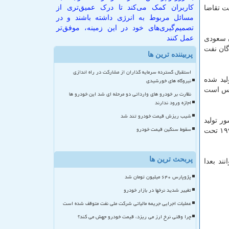
کاربران کمک می‌کند تا درک عمیق‌تری از
مکنست تقاضا
مسائل مربوط به انرژی داشته باشند و در
تصمیم‌گیری‌های خود در این زمینه، موفق‌تر
عمل کنند
ن سعودی
گان نفت
پربیننده ترین ها
استقبال گسترده سرمایه گذاران از مشارکت در راه اندازی
لید شده
نیروگاه های خورشیدی
ک پلاس است
نظارت بر خودرو های وارداتی دو مرحله ای شد این خودرو ها
اجازه ورود ندارند
شیب ریزش قیمت خودرو تند شد
ین کشور تولید
سقوط سنگین قیمت خودرو
نفت خودرا حدود دو میلیون بشکه در روز یا ۱۹ درصد از سطح تولید فوریه می کاهد و هیچ شرکتی همچون شرکتهای خارجی که از دهه ۱۹۹۰ تحت
پربحث ترین ها
ند بعدا
پژوپارس ۶۴۰ میلیون تومان شد
تغییر شدید نرخها در بازار خودرو
عملیات اجرایی جریمه مالیاتی شرکت ملی نفت متوقف شده است
چرا وقتی نرخ ارز می ریزد، قیمت خودرو جهش می کند؟