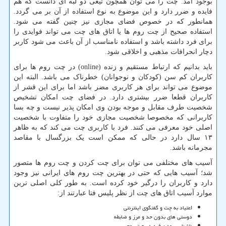
بوجود آمد. چت را می توان همچون تیغی دو لبه ای دانست که هم
فایده و ضرر دارد و این موضوع به نوع استفاده از آن بر می گردد.
همانطور که در خصوص فضای مجازی نیز چنین گفته می شود.
استفاده صحیح از چت روم ها یا اتاق های چت می تواند فوایدی را
برای فرد داشته باشد و استفاده نامناسب از آن باعث می شود کاربر
دچار انحرافات مذهبی و اخلاقی شود
.
باید بدانیم که ارتباط مستقیم و زنده
(online)
در چت روم ها برای
کاربران کم سن (کودکان و نوجوانان) خطرناک می باشد. البته این
موضوع می تواند برای هر کاربری مضر باشد اما برای این قشر از
کاربران قطعا ضرر بیشتری دارد. در فضای چت امکان تشخیص
شخصیت طرف مقابل و موجه بودن وی امکان پذیر نیست و چه بسا
کاربرانی که مخصوصا شخصیت مجازی خود را متفاوت با شخصیت
اصلی خود معرفی می کنند. فرد با کاربری چت می کند که به ظاهر
۱۳ سال دارد در حالی که ممکن است یک بزرگسال با مقاصد
مجرمانه باشد
.
آسیب های مختلفی می توان برای چت کردن و چت روم ها متصور
شد؛ آسیب هایی که حتی در بهترین چت روم های ایرانی نیز وجود
دارد و کاربران را درگیر خود کرده است. به طور کلی اصلی ترین
موارد آسیب اتاق های چت از نظر پلیس فتا عبارتند از
:
اعتیاد به چت و گفتگوی اینترنتی
دوستی های بدون حد و مرز و ضابطه
ناشناس بودن فرد در چت روم