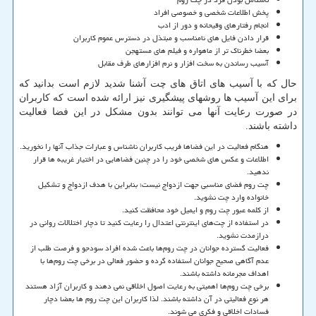
پخش اطلاعات شخصی و خصوصی افراد
انجام رفتارهای وقیحانه و دور از ادب
قرار دادن فایل های نامناسب و مبتذل در دسترس عموم کاربران
بعضا خطرناک تر از ماهواره و فیلم های مستهجن
آسیب رساندن به سخت افزار و نرم افزارهای طرف مقابل
حال که با آسیب های اتاق های چت آشنا شدید لازم است بدانید که
برای این آسیب ها روشهای پیشگیری نیز ارائه شده است که کاربران
در صورت رعایت آنها می توانند بدون مشکل در این فضا فعالیت
داشته باشند
.
هنگام فعالیت در این فضاها فریب کاربران ناشناس و عبارات جذاب آنها را نخورید
.
اطلاعات و عکس های شخصی خود را در چنین فضاهایی در اختیار غریبه ها قرار
ندهید
.
چت روم فضای مناسبی جهت ازدواج نیست؛ بنابراین با هدف ازدواج و تشکیل
خانواده وارد چت نشوید
.
از کلمه عبور چت روم و ایمیل خود محافظت کنید
.
در استفاده از چت‌های اینترنتی اعتدال را رعایت کنید تا دچار اختلالات روانی در
درازمدت نشوید
.
فعالیت گسترده جوانان در چت روم‌ها باعث شده افراد سودجو و فرصت طلب از
عدم آگاهی صحیح جوانان استفاده گرده و حضور فعالی در برخی چت روم‌ها با
اهداف مجرمانه داشته باشند
.
برخی چت روم‌ها اهمیتی به رعایت اصول اخلاقی نمی دهند و کاربران آزاد هستند
هر نوع فعالیتی در آن داشته باشند. لذا کاربران این چت روم ها بعضا دچار
فسادات اخلاقی و فکری می شوند
.