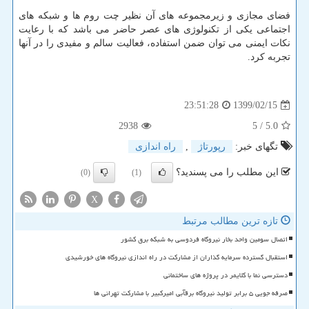
فضای مجازی و زیرمجموعه های آن نظیر چت روم ها و شبکه های
اجتماعی یکی از تکنولوژی های عصر حاضر می باشد که با رعایت
نکات ایمنی می توان ضمن استفاده، فعالیت سالم و مفیدی را در آنها
تجربه کرد
.
1399/02/15
23:51:28
2938
/ 5
5.0
تگهای خبر:
رپورتاژ
,
راه اندازی
این مطلب را می پسندید؟
(0)
(1)
X
تازه ترین مطالب مرتبط
اتصال سومین واحد بخار نیروگاه فردوسی به شبکه برق کشور
استقبال گسترده سرمایه گذاران از مشارکت در راه اندازی نیروگاه های خورشیدی
دسترسی نما با کلایمر در پروژه های ساختمانی
صرفه جویی ۵ برابر تولید نیروگاه برقآبی امیرکبیر با مشارکت تهرانی ها