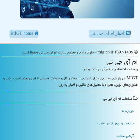
اخبار ام آی جی تی
MIGT home
migtco.ir 1397-1405 - حقوق مادی و معنوی سایت ام آی جی تی محفوظ است
ام آی جی تی
وبسایت اقتصادی با تمرکز بر نفت و گاز
MIGT: دروازه‌ای به سوی دنیای انرژی، از نفت و گاز و سوخت فسیلی تا انرژی‌های تجدیدپذیر و
فناوری‌های نوین، همراه با تحلیل‌های دقیق و اخبار به روز
صفحات ام آی جی تی
درباره ما
تبلیغات و رپورتاژ در سایت
آرشیو مطالب