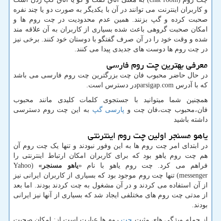
و کاربران اینترنت می توانند در آن با یکدیگر به صورت دو یا چند نفره
صحبت کرده و گپ بزنند. همین عدم محدودیت در چت روم ها و
امکان صحبت گروهی باعث شده بسیاری از کاربران به آن علاقه مند
شده و وقت خود را در آن صرف گفتگو با دوستان خود کنند. برخی نیز
در چت روم ها دوست های جدیدی پیدا می کنند
.
معرفی بهترین چت روم فارسی
در حال حاضر محبوب فان چت بزرگترین چت روم فارسی می باشد
که با آدرس parsigap.comدر دسترس است.
همچنین شما میتوانید با جستجوی کلمات کلیدی مانند محبوب
فان،محبوب چت،فان چت و
پارسی
گپ
به این چت روم دسترسی
داشته باشید
یاهو مسنجر اولین چت روم اینترنتی
در ابتدای امر چت روم ها به این وفور نبودند و تنها یک چت روم آن
هم چت روم یاهو بود که برای کاربران امکان ارتباط اینترنتی را
فراهم می کرد. چت روم یاهو با نام «
یاهو مسنجر»
(Yahoo
messenger) تنها چت روم موجود بود که بسیاری از کاربران ایرانی نیز
از آن استفاده می کردند و در آن مشغول به چت کردند بودند. اما بعد
از مدتی چت روم های مختلفی ایجاد شد که بسیاری از آنها نیز ایرانی
بودند.
از جمله ویژگی های مثبت
چت
روم ها عبارت است از: امکان صحبت