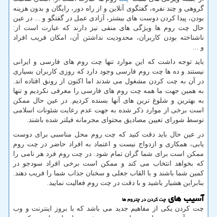
گروهی و چند نفره، گفتگوی آنلاین و از راه دور، رایگان و بدون هزینه
بودن، پیدا کردن دوست های بیشتر، آزادی عمل در گفتگو و ... در عین
حال چت روم ها ویژگی های منفی نیز دارند که عبارت است از:
ناشناخته بودن کاربران، محدودیت نداشتن آن، امکان فریب افراد
و ...
باید توجه داشت که این موارد تنها چت روم های فارسی و ایرانی
نیستند و ده ها چت روم فارسی وجود دارد که روزی کاربران بسیاری
در آن به چت کردن مشغول می شدند اما اکنون از رونق افتاده اند.
به همین جهت ما همه چت روم های فارسی را معرفی نکردیم و تنها
به بهترین و شلوغ ترین های آنها بسنده کردیم. در عین حال ممکن
است برخی از موارد ذکر شده به جهت عدم رعایت شئونات اسلامی
توسط شورای تعیین مصادیق محتوای مجرمانه فیلتر شده باشند
.
در عین حال باید دقت کنید که چت روم محل مناسبی برای دوست
یابی، همکاری و ازدواج نیست و اعتماد به افراد حاضر در چت روم
ممکن است برای شما گران تمام شود. در چت روم فرد هر نامی را
که بخواهد انتخاب می کند و ممکن است برخی افراد سودجو در
کمین شما باشند و با القاب جعلی و سخنان جذاب شما را فریب دهند.
بنابراین هشیار باشید و با دقت در چت روم فعالیت نمایید
.
آسیب های
چت کردن در چتروم ها
چت کردن یکی از مفاهیم جدید می باشد که با بروز اینترنت و وب