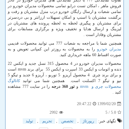
تفاوت نمایندگی 777 با دیگر نمایندگی های مدیران خودرو در کادر
فروش ماهر ، امکان تست درایو تمامی محصولات مدیران خودرو در
تمامی شعبات و ارسال رایگان خودرو درب منزل مشتریان و رفت و
برگشت مشتریان با اسنپ و امکان تسهیلات ارزانتر و بی دردسرتر
برای مشتریان و پیگیری لحظه به لحظه پرونده های مشتریان در
لیزینگ و ارسال هدایا و تخفیف ویژه و برگزاری مسابقات برای
مشتریان وفادار است .
همچنین شما با مراجعه به شعبات 777 می توانید محصولات قدیمی
مدیران خودرو
را به محصولات به روزتر این کمپانی تعویض و به
صورت اقساط 60 ماهه خریداری کنید.
محصولات مدیران خودرو در 4 محصول 315 نسل جدید و ایکس 22
دنده و اتومات و ایکس 33 اسپرت و ایکس 55 برای برند
mvm
است
و برای برند چری 4 محصول آریزو 5 توربو ، آریزو 6 جدید و تیگو 5
نیو و تیگو 7 اکسلنت است.
همچنین شما می توانید
کاتالوگ
محصولات چری و
mvm
و
تور 360 درجه
را در سایت 777 مشاهده
کنید .
1399/02/20
20:47:22
2992
/ 5
5.0
تگهای خبر:
رپورتاژ
,
تخصص
,
تحریم
,
تولید