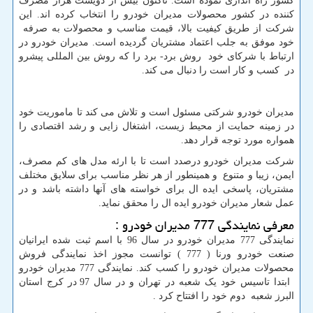
کشور راه اندازی نموده است. تاکنون بیش از دویست هزار مصرف
کننده در کشور محصولات مدیران خودرو را انتخاب کرده اند. این
شرکت از طریق کیفیت بالا، قیمت مناسب و محصولات به صرفه
خود موفق به جلب اعتماد مشتریان گردیده است. مدیران خودرو در
ارتباط با شرکای خود روش برد- برد را که روش بین المللی پیشرو
در کسب و کار است را دنبال می کند.
مدیران خودرو شرکتی مسئول است و تلاش می کند تا ماموریت خود
در زمینه حمایت از محیط زیست، اشتغال زایی و رشد اقتصادی را
همواره مورد توجه قرار دهد.
شرکت مدیران خودرو درصدد است تا با ارئه مدل های کم مصرف،
ایمن، زیبا و متنوع و همینطور از هر نظر مناسب برای سلایق مختلف
مشتریان، پاسخی ایده ال برای خواسته های آنها داشته باشد و در
عمل شعار مدیران خودرو ایده ال را محقق نماید.
معرفی نمایندگی 777 مدیران خودرو :
نمایندگی 777 مدیران خودرو در سال 96 با اسم ثبت شده ایرانیان
صنعت خودرو ورنا ( 777 ) توانست مجوز اخذ نمایندگی فروش
محصولات مدیران خودرو را کسب کند. نمایندگی 777 مدیران خودرو
ابتدا تاسیس خود یک شعبه در تهران و در سال 97 در کرج استان
البرز شعبه دوم خود را افتتاح کرد .