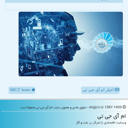
اخبار ام آی جی تی
MIGT home
migtco.ir 1397-1405 - حقوق مادی و معنوی سایت ام آی جی تی محفوظ است
ام آی جی تی
وبسایت اقتصادی با تمرکز بر نفت و گاز