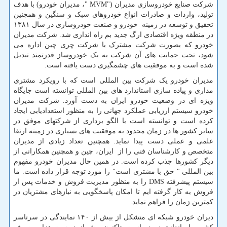
شرکت صنایع خودروسازی مدیران ("
MVM
"، مدیران خودرو) با هدف
تولید، واردات و صادرات انواع خودروهای سبک و سنگین و همچنین
تحقیق و توسعه در زمینه خودرو و صنعت خودروسازی در سال ۱۳۸۱
در منطقه ویژه اقتصادی ارگ جدید بم راه اندازی شد. شرکت مدیران
خودرو که بصورت شرکت مشترک با شرکت چری چین اداره می
شود، تحت حمایت های آن شرکت به یک خودروساز قدرتمند تبدیل
شده است و به موفقیت های چشمگیری دست یافته است.
مدیران خودرو یک شرکت بین المللی است که با رویکرد مشتری
مداری و پیاده سازی استاندارد های بین المللی توانسته است جایگاه
ویژه ای در وضعیت خودرو ایران به دست آورد. شرکت مدیران
خودرو سیستم ارزیابی عملکرد جهانی را به منظور استعدادیابی ایجاد
کرده است و توانسته است با الگو برداری از شرکتهای موفق در
سایر کشور ها در زمان محدود به موفقیت های بسیاری در زمینه ارتقا
علمی و عملی دست پیدا نماید. همچنین تعداد زیادی از مدیران
متخصص و کارشناسان فنی را از ایران، چین و همچنین همکارانی از
دیگر کشورها جذب کرده است. در همین حال مدیران خودرو مفهوم
بین المللی " حق با مشتری است" را مورد توجه قرار داده است. ما
سیستم پیشرفته
DMS
را به منظور مدیریت فروش و خدمات پس از
فروش به کار گرفته ایم تا امکان پاسخگویی به نیازهای مشتریان در
کمترین زمان را فراهم نماید.
دیران خودرو شبکه ای متشکل از بیش از ۱۴۰ نمایندگی در سرتاسر