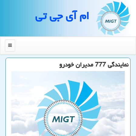
ام آی جی تی
منو
نمایندگی 777 مدیران خودرو