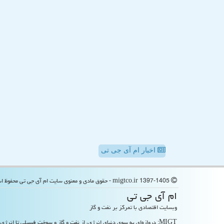
اخبار ام آی جی تی
migtco.ir 1397-1405 - حقوق مادی و معنوی سایت ام آی جی تی محفوظ است
ام آی جی تی
وبسایت اقتصادی با تمرکز بر نفت و گاز
MIGT: دروازه‌ای به سوی دنیای انرژی، از نفت و گاز و سوخت فسیلی تا انرژی