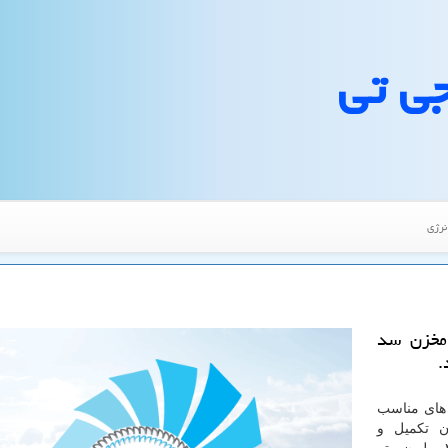
جی تی
نرژی
مخزن سد
.
 های مناسب
ن تکمیل و