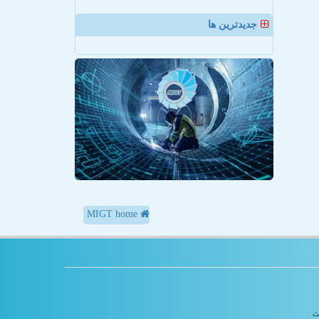
جدیدترین ها
MIGT home
یت