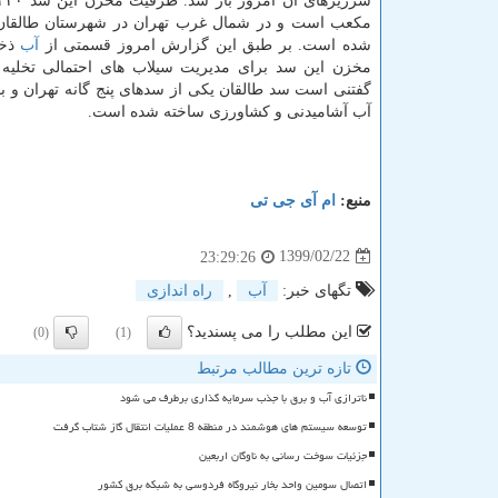
مکعب است و در شمال غرب تهران در شهرستان طالقان 
شده است. بر طبق این گزارش امروز قسمتی از
آب
ذخی
مخزن این سد برای مدیریت سیلاب های احتمالی تخلیه
گفتنی است سد طالقان یکی از سدهای پنج گانه تهران و بم
آب آشامیدنی و کشاورزی ساخته شده است.
منبع:
ام آی جی تی
1399/02/22
23:29:26
تگهای خبر:
آب
,
راه اندازی
این مطلب را می پسندید؟
(0)
(1)
تازه ترین مطالب مرتبط
ناترازی آب و برق با جذب سرمایه گذاری برطرف می شود
توسعه سیستم های هوشمند در منطقه 8 عملیات انتقال گاز شتاب گرفت
جزئیات سوخت رسانی به ناوگان اربعین
اتصال سومین واحد بخار نیروگاه فردوسی به شبکه برق کشور