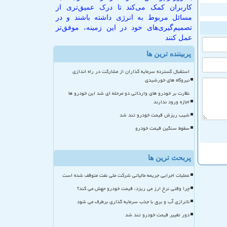
کاربران کمک می‌کند تا درک عمیق‌تری از
مسائل مربوط به انرژی داشته باشند و در
تصمیم‌گیری‌های خود در این زمینه، موفق‌تر
عمل کنند
پربیننده ترین ها
استقبال گسترده سرمایه گذاران از مشارکت در راه اندازی
نیروگاه های خورشیدی
نظارت بر خودرو های وارداتی دو مرحله ای شد این خودرو ها
اجازه ورود ندارند
شیب ریزش قیمت خودرو تند شد
سقوط سنگین قیمت خودرو
پربحث ترین ها
عملیات اجرایی جریمه مالیاتی شرکت ملی نفت متوقف شده است
چرا وقتی نرخ ارز می ریزد، قیمت خودرو جهش می کند؟
ناترازی آب و برق با جذب سرمایه گذاری برطرف می شود
دور تغییر قیمت خودرو تند شد