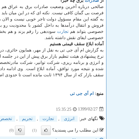
از
صادرات
برق چه خبر؟
فرصت بی گمان کافی نیست. نکته ای که در این میان باید
به گفته این مقام مسؤول دولت تاجر خوبی نیست و الان 
فروش و انتقال درآمدها به داخل کشور با محدودیت رو
خصوصی بتواند هم
تجارت
سوددهی را رقم بزند و هم بخشی 
خصوصی ایفای نقش داشته باشد.
آماده ابلاغ سقف قیمتی هستیم
به گزارش ام آی جی تی به نقل از مهر، همایون حائری، در
نرخ پیشنهادی هیئت تنظیم بازار برق پیش از این در جلسه 
و انرژی و برنامه ریزی، شرکت توانیر، شرکت مادرتخصصی ت
شده و نتیجه مورد توافق، آماده ابلاغ است. وی ادامه داد:
سقف بازار که از سال ۱۳۹۴ ثابت مانده است تا حدودی اصلاح شده و بلافاصله بعد از ابلاغ لازم الاجرا خواهد بود.
منبع:
ام آی جی تی
1399/02/27
15:35:25
تگهای خبر:
انرژی
,
تجارت
,
تحریم
,
تخصص
این مطلب را می پسندید؟
(0)
(1)