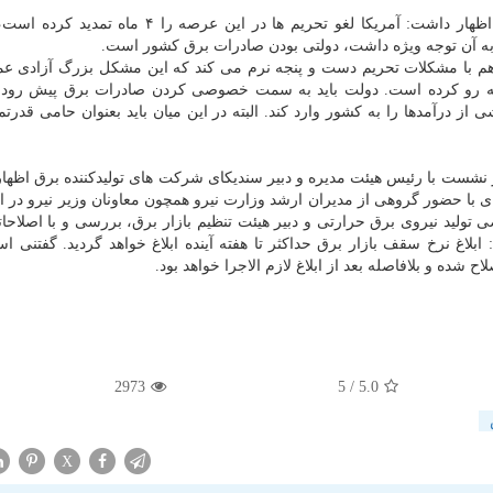
صالحی درباره آخرین وضعیت صادرات برق به عراق هم اظهار داشت: آمریکا لغو تحریم ها در این عرصه
 به آن توجه ویژه داشت، دولتی بودن صادرات برق کشور است.
هم با مشکلات تحریم دست و پنجه نرم می کند که این مشکل بزرگ آزادی عم
 به رو کرده است. دولت باید به سمت خصوصی کردن صادرات برق پیش رود 
از درآمدها را به کشور وارد کند. البته در این میان باید بعنوان حامی قدرت
 نشست با رئیس هیئت مدیره و دبیر سندیکای شرکت های تولیدکننده برق اظها
ای با حضور گروهی از مدیران ارشد وزارت نیرو همچون معاونان وزیر نیرو در ا
ولید نیروی برق حرارتی و دبیر هیئت تنظیم بازار برق، بررسی و با اصلاحات
 ابلاغ نرخ سقف بازار برق حداکثر تا هفته آینده ابلاغ خواهد گردید. گفتنی ا
2973
/ 5
5.0
X