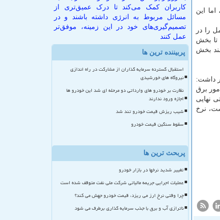
کاربران کمک می‌کند تا درک عمیق‌تری از
 را ۴ ماه تمدید کرده است، اما این
مسائل مربوط به انرژی داشته باشند و در
تصمیم‌گیری‌های خود در این زمینه، موفق‌تر
ل را در
عمل کنند
تا بخش
مند بخش
پربیننده ترین ها
استقبال گسترده سرمایه گذاران از مشارکت در راه اندازی
نیروگاه های خورشیدی
ر داشت:
مور برق
نظارت بر خودرو های وارداتی دو مرحله ای شد این خودرو ها
اجازه ورود ندارند
ی نهایی
ست، نرخ
شیب ریزش قیمت خودرو تند شد
سقوط سنگین قیمت خودرو
پربحث ترین ها
تغییر شدید نرخها در بازار خودرو
عملیات اجرایی جریمه مالیاتی شرکت ملی نفت متوقف شده است
چرا وقتی نرخ ارز می ریزد، قیمت خودرو جهش می کند؟
ناترازی آب و برق با جذب سرمایه گذاری برطرف می شود