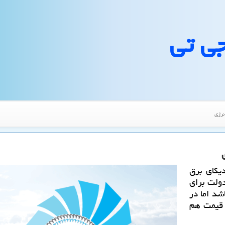
جی تی
نرژی
یكای برق
ولت برای
شد اما در
 قیمت هم