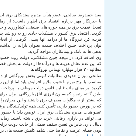
سید حمیدرضا صالحی، عضو هیأت مدیره سندیکای برق ایرا
با خبرنگار مهر درباره اقتصاد برق اظهار داشت: از زما
تعدیل قیمت برق در همه حوزه های صنعتی، کشاورزی و خ
گردید، اقتصاد برق کشور با مشکلات حادی رو به رو شد چو
هزینه کرد نیروگاه ها از درآمد آنها پیشی گرفت. از آنج
توان پرداخت چنین اختلاف قیمت بعنوان یارانه را نداشت
بدهی ها به بانک و پیمانکاران مواجه گردید.
وی اضافه کرد: در نتیجه چنین مشکلاتی، دولت روند خصو
که این عدم تعادل هزینه ها و درآمدها از دولت به بخش 
مطالبه ۲۰ هزار میلیارد تومانی نیروگاه ها
گردید. بر مبنای ماده ۶ این قانون دولت موظف به پرداخت اختلاف قیمت تمام شده تولید برق با نرخ عرضه شده به مشترکین بود.
طبق گفته رئیس کمیسیون انرژی اتاق بازرگانی ایران بر
که بیشتر از ۵ مگاوات مصرف برق داشتند و این م
که در بورس حضور دارند، تأمین کنند. همه تولیدکنندگان برق
عضو هیأت مدیره سندیکای برق ایران توضیح داد: با حضور 
می توانند در بازاری رقابتی خرید برق داشته باشند. زما
دنبال دارد. بنابراین تعیین سقف قیمتی از جانب دولت برا
بودن فضای عرضه و تقاضا حتی شاهد کاهش قیمت های برق ه