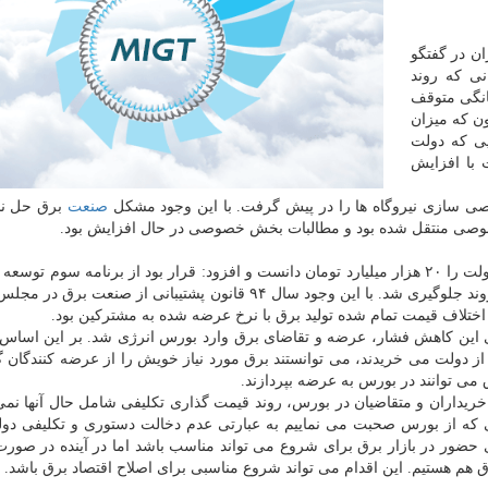
ن در گفتگو
نی که روند
انگی متوقف
ن که میزان
ایی که دولت
 با افزایش
صی سازی نیروگاه ها را در پیش گرفت. با این وجود مشکل
صنعت
برق حل ن
خصوصی منتقل شده بود و مطالبات بخش خصوصی در حال افزایش بود.
صالحی میزان حدودی مطالبات کنونی بخش نیروگاهی از دولت را ۲۰ هزار میلیارد تومان دانست و افزود: قرار بود از برنامه سوم
متناسب با نرخ تورم با شیب ملایم افزایش یابد اما از این روند جلوگیری شد. با این وجود سال ۹۴ قانون پشتیبانی از
ای این کاهش فشار، عرضه و تقاضای برق وارد بورس انرژی شد. بر این اساس
یزان را از دولت می خریدند، می توانستند برق مورد نیاز خویش را از عرضه کنندگان 
 می توانند در بورس به عرضه بپردازند.
خریداران و متقاضیان در بورس، روند قیمت گذاری تکلیفی شامل حال آنها نمی
نی که از بورس صحبت می نماییم به عبارتی عدم دخالت دستوری و تکلیفی دول
ی حضور در بازار برق برای شروع می تواند مناسب باشد اما در آینده در صورت
م هستیم. این اقدام می تواند شروع مناسبی برای اصلاح اقتصاد برق باشد.