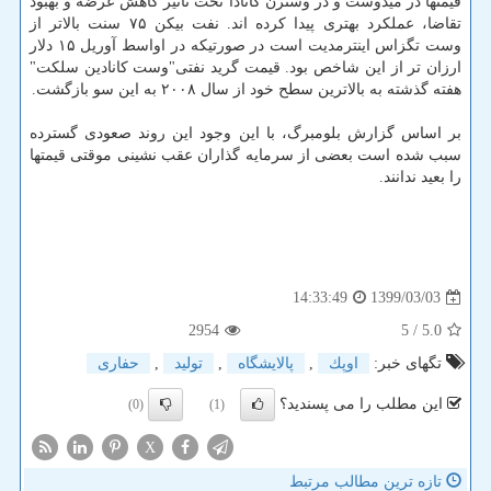
قیمتها در میدوست و در وسترن کانادا تحت تاثیر کاهش عرضه و بهبود
تقاضا، عملکرد بهتری پیدا کرده اند. نفت بیکن ۷۵ سنت بالاتر از
وست تگزاس اینترمدیت است در صورتیکه در اواسط آوریل ۱۵ دلار
ارزان تر از این شاخص بود. قیمت گرید نفتی"وست کانادین سلکت"
هفته گذشته به بالاترین سطح خود از سال ۲۰۰۸ به این سو بازگشت.
بر اساس گزارش بلومبرگ، با این وجود این روند صعودی گسترده
سبب شده است بعضی از سرمایه گذاران عقب نشینی موقتی قیمتها
را بعید ندانند.
1399/03/03
14:33:49
2954
/ 5
5.0
تگهای خبر:
اوپك
,
پالایشگاه
,
تولید
,
حفاری
این مطلب را می پسندید؟
(0)
(1)
X
تازه ترین مطالب مرتبط