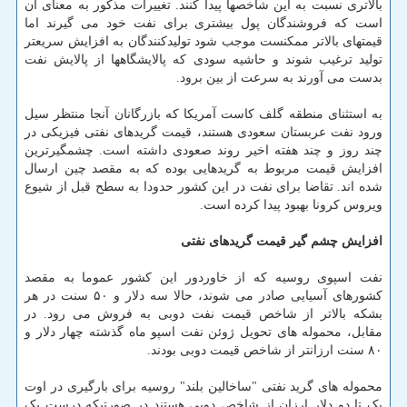
بالاتری نسبت به این شاخصها پیدا کنند. تغییرات مذکور به معنای آن
است که فروشندگان پول بیشتری برای نفت خود می گیرند اما
قیمتهای بالاتر ممکنست موجب شود تولیدکنندگان به افزایش سریعتر
تولید ترغیب شوند و حاشیه سودی که پالایشگاهها از پالایش نفت
بدست می آورند به سرعت از بین برود.
به استثنای منطقه گلف کاست آمریکا که بازرگانان آنجا منتظر سیل
ورود نفت عربستان سعودی هستند، قیمت گریدهای نفتی فیزیکی در
چند روز و چند هفته اخیر روند صعودی داشته است. چشمگیرترین
افزایش قیمت مربوط به گریدهایی بوده که به مقصد چین ارسال
شده اند. تقاضا برای نفت در این کشور حدودا به سطح قبل از شیوع
ویروس کرونا بهبود پیدا کرده است.
افزایش چشم گیر قیمت گریدهای نفتی
نفت اسپوی روسیه که از خاوردور این کشور عموما به مقصد
کشورهای آسیایی صادر می شوند، حالا سه دلار و ۵۰ سنت در هر
بشکه بالاتر از شاخص قیمت نفت دوبی به فروش می رود. در
مقابل، محموله های تحویل ژوئن نفت اسپو ماه گذشته چهار دلار و
۸۰ سنت ارزانتر از شاخص قیمت دوبی بودند.
محموله های گرید نفتی "ساخالین بلند" روسیه برای بارگیری در اوت
یک تا دو دلار ارزان از شاخص دوبی هستند در صورتیکه درست یک