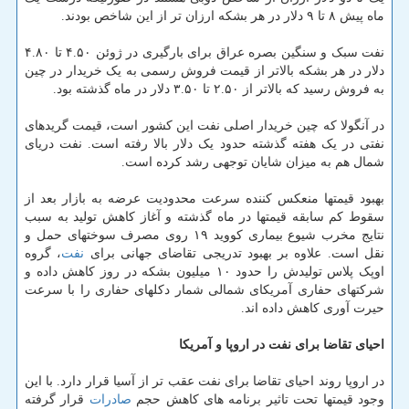
ماه پیش ۸ تا ۹ دلار در هر بشکه ارزان تر از این شاخص بودند.
نفت سبک و سنگین بصره عراق برای بارگیری در ژوئن ۴.۵۰ تا ۴.۸۰
دلار در هر بشکه بالاتر از قیمت فروش رسمی به یک خریدار در چین
به فروش رسید که بالاتر از ۲.۵۰ تا ۳.۵۰ دلار در ماه گذشته بود.
در آنگولا که چین خریدار اصلی نفت این کشور است، قیمت گریدهای
نفتی در یک هفته گذشته حدود یک دلار بالا رفته است. نفت دریای
شمال هم به میزان شایان توجهی رشد کرده است.
بهبود قیمتها منعکس کننده سرعت محدودیت عرضه به بازار بعد از
سقوط کم سابقه قیمتها در ماه گذشته و آغاز کاهش تولید به سبب
نتایج مخرب شیوع بیماری کووید ۱۹ روی مصرف سوختهای حمل و
نقل است. علاوه بر بهبود تدریجی تقاضای جهانی برای
نفت
، گروه
اوپک پلاس تولیدش را حدود ۱۰ میلیون بشکه در روز کاهش داده و
شرکتهای حفاری آمریکای شمالی شمار دکلهای حفاری را با سرعت
حیرت آوری کاهش داده اند.
احیای تقاضا برای نفت در اروپا و آمریکا
در اروپا روند احیای تقاضا برای نفت عقب تر از آسیا قرار دارد. با این
وجود قیمتها تحت تاثیر برنامه های کاهش حجم
صادرات
قرار گرفته