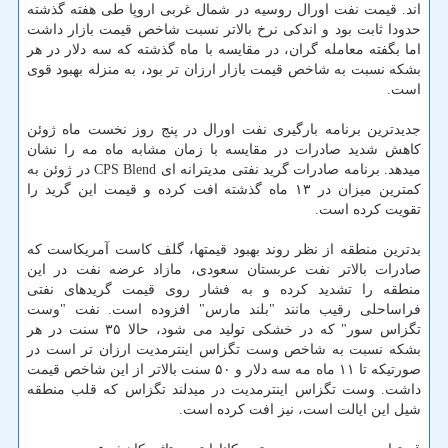
اند. قیمت نفت اورال روسیه در شمال غربی اروپا طی هفته گذشته
حدودا ثابت بود و اندکی نرخ بالاتر نسبت شاخص قیمت بازار داشت
اما بگفته معامله گران، در مقایسه با ماه گذشته که سه دلار در هر
بشکه نسبت به شاخص قیمت بازار ارزان تر بود، به منزله بهبود قوی
است.
جدیدترین برنامه بارگیری نفت اورال در پنج روز نخست ماه ژوئن
کاهش شدید صادرات در مقایسه با زمان مشابه ماه مه را نشان
میدهد. برنامه صادرات گرید نفتی مدیترانه ای CPS Blend در ژوئن به
کمترین میزان در ۱۳ ماه گذشته افت کرده و قیمت این گرید را
تقویت کرده است.
بدترین منطقه از نظر روند بهبود قیمتها، گلف کاست آمریکاست که
صادرات بالاتر نفت عربستان سعودی، مازاد عرضه نفت در این
منطقه را تشدید کرده و به فشار روی قیمت گریدهای نفتی
فراساحلی رقیب مانند "بلند مارس" افزوده است. نفت "وست
تگزاس سور" که در خشکی تولید می شود، حالا ۳۵ سنت در هر
بشکه نسبت به شاخص وست تگزاس اینترمدیت ارزان تر است در
صورتیکه تا ۱۱ ماه مه سه دلار و ۵۰ سنت بالاتر از این شاخص قیمت
داشت. وست تگزاس اینترمدیت در میدلند تگزاس که قلب منطقه
شیل این ایالت است، نیز افت کرده است.