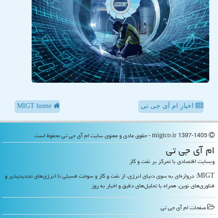
اخبار ام آی جی تی
MIGT home
migtco.ir 1397-1405 - حقوق مادی و معنوی سایت ام آی جی تی محفوظ است
ام آی جی تی
وبسایت اقتصادی با تمرکز بر نفت و گاز
MIGT: دروازه‌ای به سوی دنیای انرژی، از نفت و گاز و سوخت فسیلی تا انرژی‌های تجدیدپذیر و
فناوری‌های نوین، همراه با تحلیل‌های دقیق و اخبار به روز
صفحات ام آی جی تی