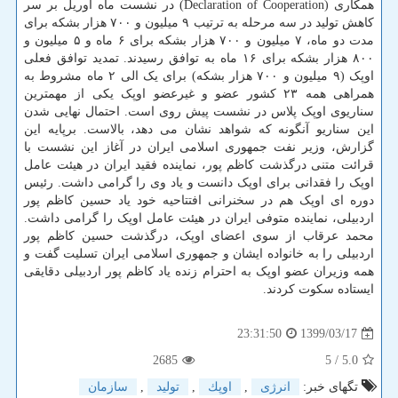
همکاری (Declaration of Cooperation) در نشست ماه آوریل بر سر
کاهش تولید در سه مرحله به ترتیب ۹ میلیون و ۷۰۰ هزار بشکه برای
مدت دو ماه، ۷ میلیون و ۷۰۰ هزار بشکه برای ۶ ماه و ۵ میلیون و
۸۰۰ هزار بشکه برای ۱۶ ماه به توافق رسیدند. تمدید توافق فعلی
اوپک (۹ میلیون و ۷۰۰ هزار بشکه) برای یک الی ۲ ماه مشروط به
همراهی همه ۲۳ کشور عضو و غیرعضو اوپک یکی از مهمترین
سناریوی اوپک پلاس در نشست پیش روی است. احتمال نهایی شدن
این سناریو آنگونه که شواهد نشان می دهد، بالاست. برپایه این
گزارش، وزیر نفت جمهوری اسلامی ایران در آغاز این نشست با
قرائت متنی درگذشت کاظم پور، نماینده فقید ایران در هیئت عامل
اوپک را فقدانی برای اوپک دانست و یاد وی را گرامی داشت. رئیس
دوره ای اوپک هم در سخنرانی افتتاحیه خود یاد حسین کاظم پور
اردبیلی، نماینده متوفی ایران در هیئت عامل اوپک را گرامی داشت.
محمد عرقاب از سوی اعضای اوپک، درگذشت حسین کاظم پور
اردبیلی را به خانواده ایشان و جمهوری اسلامی ایران تسلیت گفت و
همه وزیران عضو اوپک به احترام زنده یاد کاظم پور اردبیلی دقایقی
ایستاده سکوت کردند.
1399/03/17
23:31:50
2685
/ 5
5.0
تگهای خبر:
انرژی
,
اوپك
,
تولید
,
سازمان