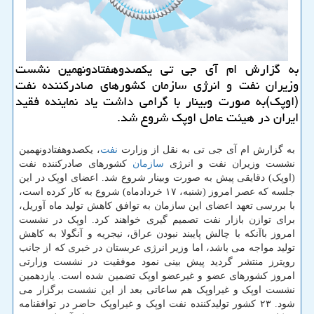
به گزارش ام آی جی تی یكصدوهفتادونهمین نشست
وزیران نفت و انرژی سازمان كشورهای صادركننده نفت
(اوپك)به صورت وبینار با گرامی داشت یاد نماینده فقید
ایران در هیئت عامل اوپك شروع شد.
به گزارش ام آی جی تی به نقل از وزارت
نفت
، یکصدوهفتادونهمین
نشست وزیران نفت و انرژی
سازمان
کشورهای صادرکننده نفت
(اوپک) دقایقی پیش به صورت وبینار شروع شد. اعضای اوپک در این
جلسه که عصر امروز (شنبه، ۱۷ خردادماه) شروع به کار کرده است،
با بررسی تعهد اعضای این سازمان به توافق کاهش تولید ماه آوریل،
برای توازن بازار نفت تصمیم گیری خواهند کرد. اوپک در نشست
امروز باآنکه با چالش پایبند نبودن عراق، نیجریه و آنگولا به کاهش
تولید مواجه می باشد، اما وزیر انرژی عربستان در خبری که از جانب
رویترز منتشر گردید پیش بینی نمود موفقیت در نشست وزارتی
امروز کشورهای عضو و غیرعضو اوپک تضمین شده است. یازدهمین
نشست اوپک و غیراوپک هم ساعاتی بعد از این نشست برگزار می
شود. ۲۳ کشور تولیدکننده نفت اوپک و غیراوپک حاضر در توافقنامه