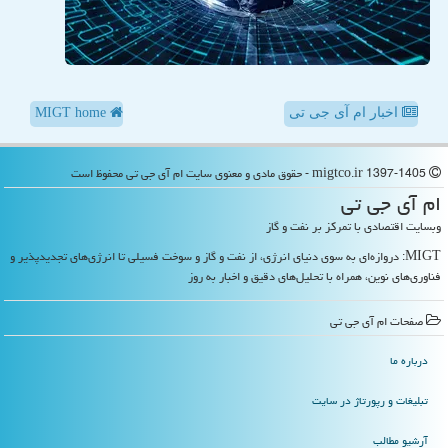
اخبار ام آی جی تی
MIGT home
migtco.ir 1397-1405 - حقوق مادی و معنوی سایت ام آی جی تی محفوظ است
ام آی جی تی
وبسایت اقتصادی با تمرکز بر نفت و گاز
MIGT: دروازه‌ای به سوی دنیای انرژی، از نفت و گاز و سوخت فسیلی تا انرژی‌های تجدیدپذیر و
فناوری‌های نوین، همراه با تحلیل‌های دقیق و اخبار به روز
صفحات ام آی جی تی
درباره ما
تبلیغات و رپورتاژ در سایت
آرشیو مطالب