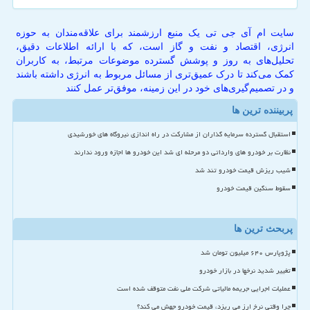
سایت ام آی جی تی یک منبع ارزشمند برای علاقه‌مندان به حوزه
انرژی، اقتصاد و نفت و گاز است، که با ارائه اطلاعات دقیق،
تحلیل‌های به روز و پوشش گسترده موضوعات مرتبط، به کاربران
کمک می‌کند تا درک عمیق‌تری از مسائل مربوط به انرژی داشته باشند
و در تصمیم‌گیری‌های خود در این زمینه، موفق‌تر عمل کنند
پربیننده ترین ها
استقبال گسترده سرمایه گذاران از مشارکت در راه اندازی نیروگاه های خورشیدی
نظارت بر خودرو های وارداتی دو مرحله ای شد این خودرو ها اجازه ورود ندارند
شیب ریزش قیمت خودرو تند شد
سقوط سنگین قیمت خودرو
پربحث ترین ها
پژوپارس ۶۴۰ میلیون تومان شد
تغییر شدید نرخها در بازار خودرو
عملیات اجرایی جریمه مالیاتی شرکت ملی نفت متوقف شده است
چرا وقتی نرخ ارز می ریزد، قیمت خودرو جهش می کند؟