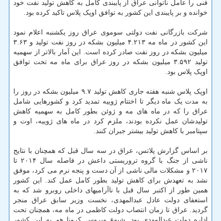
فنی را عامل ناتوانی عراق از پایبندی کامل به کاهش تولید نفت خود
خوانده و بر پایبندی این کشور به توافق اوپک پلاس تاکید کرده بود.
شرکت بازرگانی نفت دولتی سوموی عراق روز یکشنبه اعلام نمود
این کشور در ماه مه ۴.۲۱۳ میلیون بشکه در روز نفت تولید و ۳.۶۳
میلیون بشکه در روز نفت صادر کرده است. این آمار بالاتر از سهمیه
تولید ۳.۵۹۲ میلیون بشکه در روز عراق برای ماه مه تحت توافق
اوپک پلاس بود.
اوپک پلاس شنبه هفته جاری کاهش تولید ۹.۷ میلیون بشکه در روز را
به مدت یک ماه دیگر تا اختتام ژوییه تمدید کرد و کشورهایی شامل
عراق را که در ماه های مه و ژوئن بطور کامل به سهمیه کاهش
تولیدشان عمل نکرده بودند، ملزم کرد در ماه های ژوییه، اوت و
سپتامبر با کاهش تولید بیشتر جبران کنند.
بر اساس گزارش پلاتس، عراق در سه سال قبل که همچنان با نتایج
ناشی از جنگ با گروه تروریستی داعش در فاصله سال ۲۰۱۴ تا
۲۰۱۷ و مشکلات مالی ناشی از آن دست و پنجه نرم می کرد، موفق
نشد به تعهدش برای کاهش تولید بطور کامل عمل کند. این کشور
همین طور از اکتبر سال قبل با ناآرامیهای داخلی روبرو شد که به
استعفای دولت عادل عبدالمهدی، نخست وزیر سابق عراق منجر
گردید. عراق تا زمان انتصاب دولت کاظمی در ماه مه، همچنان تحت
اداره دولت عبدالمهدی بود. شیوع ویروس کرونا هم به این کشور