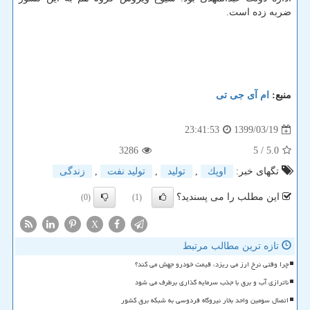
ضربه زده است.
منبع:
ام آی جی تی
1399/03/19
23:41:53
3286
/ 5
5.0
تگهای خبر:
اوپك
,
تولید
,
تولید نفت
,
زندگی
این مطلب را می پسندید؟
(0)
(1)
X
تازه ترین مطالب مرتبط
چرا وقتی نرخ ارز می ریزد، قیمت خودرو جهش می کند؟
ناترازی آب و برق با جذب سرمایه گذاری برطرف می شود
اتصال سومین واحد بخار نیروگاه فردوسی به شبکه برق کشور