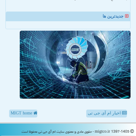
جدیدترین ها
اخبار ام آی جی تی
MIGT home
migtco.ir 1397-1405 - حقوق مادی و معنوی سایت ام آی جی تی محفوظ است