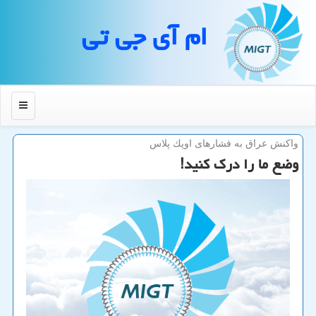
ام آی جی تی
منو
واكنش عراق به فشارهای اوپك پلاس
وضع ما را درك كنید!