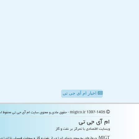
اخبار ام آی جی تی
migtco.ir 1397-1405 - حقوق مادی و معنوی سایت ام آی جی تی محفوظ است
ام آی جی تی
وبسایت اقتصادی با تمرکز بر نفت و گاز
MIGT: دروازه‌ای به سوی دنیای انرژی، از نفت و گاز و سوخت فسیلی تا انرژی