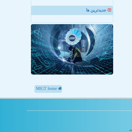
جدیدترین ها
MIGT home
یت