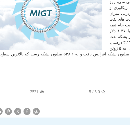
بی سی، روز
 ریکاوری از
دزنی میزان
مت های نفت
 بشکه نفت خام نیمه
سنگین تگزاس غرب آمریکا، دابلیوتی آی، ۳.۷۱ درصد یا ۱.۴۷ دلار
رید هر بشکه نفت
خام برنت دریای شمال، بنچ مارک بین المللی قیمت نفت ۳.۱۲ درصد یا
۱.۳۱ دلار سقوط کرد و به ۴۰.۴۲ دلار رسید. در هفته منتهی به ۵ ژوئن
میزان ذخایر انبارهای نفت آمریکا بطور غیرمنتظره ای ۵.۷ میلیون بشکه افزایش یافت و به ۵۳۸.۱ میلیون بشکه رسید ک
2521
/ 5
5.0
X