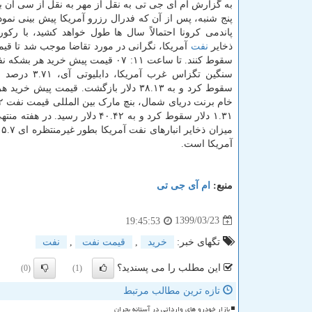
به گزارش ام آی جی تی به نقل از مهر به نقل از سی ان 
پنج شنبه، پس از آن که فدرال رزرو آمریکا پیش بینی نمود
پاندمی کرونا احتمالاً سال ها طول خواهد کشید، با رکور
ذخایر
نفت
آمریکا، نگرانی در مورد تقاضا موجب شد تا قی
سقوط کنند. تا ساعت ۱۱: ۰۷ قیمت پیش خرید هر
سقوط کرد و به ۳۸.۱۳ دلار بازگشت. قیمت پیش خ
آمریکا است.
منبع:
ام آی جی تی
1399/03/23
19:45:53
تگهای خبر:
خرید
,
قیمت نفت
,
نفت
این مطلب را می پسندید؟
(0)
(1)
تازه ترین مطالب مرتبط
بازار خودرو های وارداتی در آستانه بحران