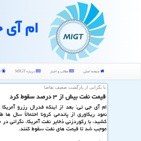
ام آی 
صفحه اصلی
مطالب و اخبار
درباره MIGT
ا
با نگرانی از بازگشت ضعیف تقاضا
قیمت نفت بیش از ۳ درصد سقوط كرد
ام آی جی تی: بعد از اینكه فدرال رزرو آمریكا
نمود ریكاوری از پاندمی كرونا احتمالاً سال ها 
كشید، با ركوردزنی ذخایر نفت آمریكا، نگرانی در م
موجب شد تا قیمت های نفت سقوط كنند.