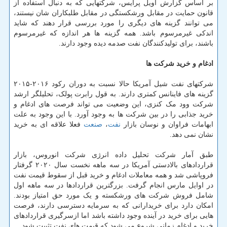
بر اساس گزارش اویل پرایس، شرکتهایی که به دنبال استفاده از
قانون حمایت در مقابل ورشکستگی در مقابل طلبکاران شان نیستند،
می توانند گزینه های دیگری را مورد بررسی قرار دهند که شاید
اندکی غیرمرسوم باشد. همه گزینه ها هر اندازه که غیرمرسوم
باشند، برای تولیدکنندگان نفت صدمه دیده وجود دارند.
ادغام و خرید شرکت ها
شرکتهای نفت شیل آمریکا حالا نسبت به دوران رکود ۲۰۱۶-۲۰۱۵
گزینه های فاینانس کمتری دارند. به قول رابرت پولک، تحلیلگر ارشد
شرکت وود مک کنزی، این وضعیت می تواند فرصت های ادغام و
خرید جذابی را در بین شرکت ها به وجود آورد. با این وجود به علت
ابهامات فراوان و نوسان بازار
نفت
،
صنعت
فعلا علاقه ای به خرید
نشان نمی دهد.
طبق آمار شرکت تحلیل داده انرژی شرکت انوروس، بازار
قراردادهای بالادستی آمریکا در سه ماهه نخست سال ۲۰۲۰ گرفتار
فروپاشی شد و همه معاملات ادغام و خرید قبل از سقوط قیمت نفت
در اوایل مارس انجام گرفت. بزرگترین قراردادها در سه ماهه اول
شامل فروش شرکت های ورشکسته و یک مورد حق امتیاز بودند.
امکان دارد برای خریدارانی که به سرمایه دسترسی دارند، فرصت
هایی برای خرید در آینده وجود داشته باشد اما ازسرگیری قراردادهای
خرید و ادغام زمانی شروع می شود که قیمت های نفت تثبیت شود.