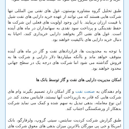
طبق تحلیل گروه مشاوره بوستون، غول های نفتی بین المللی تنها
شرکت هایی هستند که می توانند از عهده خرید دارایی های نفت شیل
با قیمت ارزان بربیایند. با این وجود اولویت های فعلی این شرکت ها
حفظ نقدینگی و پرداخت سود نقدی به سهامداران در ماه های آینده
است. غول های نفتی اگر بخواهند دارایی خریداری کنند، احیانا به
دنبال خرید دارایی های باکیفیت خواهند بود.
با توجه به محدودیت ها، قراردادهای نفت و گاز در ماه های آینده
متوقف خواهد ماند و باآنکه میلیاردها دلار دارایی و شرکت ها به
فروش گذاشته می شود اما شرکت های درجه یک در سطح جهانی
محدود خواهند بود.
امکان مدیریت دارایی های نفت و گاز توسط بانک ها
وام دهندگان به
صنعت نفت
و گاز امکان دارد تصمیم بگیرند وام های
شرکت هایی که قادر به بازپرداخت آنها نیستند، فاینانس مجدد کند. در
این نوع معامله، بدهی تبدیل به سهم شده و کمک می نماید شرکت
بدهکار از ورشکستگی اجتناب کند.
طبق گزارش شرکت کردیت سایتس، سیتی گروپ، ولزفارگو، بانک
امریکا و جی پی مورگان بالاترین میزان بدهی های معوق شرکت های