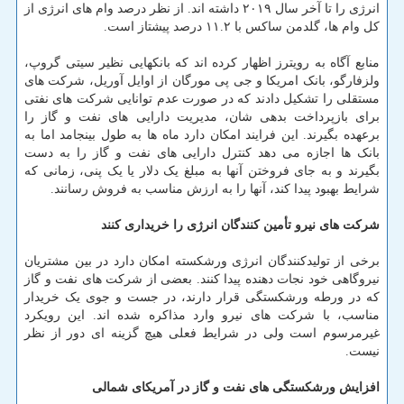
انرژی را تا آخر سال ۲۰۱۹ داشته اند. از نظر درصد وام های انرژی از
کل وام ها، گلدمن ساکس با ۱۱.۲ درصد پیشتاز است.
منابع آگاه به رویترز اظهار کرده اند که بانکهایی نظیر سیتی گروپ،
ولزفارگو، بانک امریکا و جی پی مورگان از اوایل آوریل، شرکت های
مستقلی را تشکیل دادند که در صورت عدم توانایی شرکت های نفتی
برای بازپرداخت بدهی شان، مدیریت دارایی های نفت و گاز را
برعهده بگیرند. این فرایند امکان دارد ماه ها به طول بینجامد اما به
بانک ها اجازه می دهد کنترل دارایی های نفت و گاز را به دست
بگیرند و به جای فروختن آنها به مبلغ یک دلار یا یک پنی، زمانی که
شرایط بهبود پیدا کند، آنها را به ارزش مناسب به فروش رسانند.
شرکت های نیرو تأمین کنندگان انرژی را خریداری کنند
برخی از تولیدکنندگان انرژی ورشکسته امکان دارد در بین مشتریان
نیروگاهی خود نجات دهنده پیدا کنند. بعضی از شرکت های نفت و گاز
که در ورطه ورشکستگی قرار دارند، در جست و جوی یک خریدار
مناسب، با شرکت های نیرو وارد مذاکره شده اند. این رویکرد
غیرمرسوم است ولی در شرایط فعلی هیچ گزینه ای دور از نظر
نیست.
افزایش ورشکستگی های نفت و گاز در آمریکای شمالی