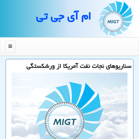
ام آی جی تی
منو
سناریوهای نجات نفت آمریكا از ورشكستگی