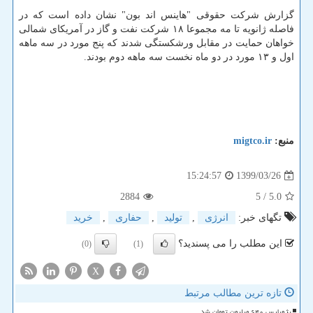
گزارش شرکت حقوقی "هاینس اند بون" نشان داده است که در
فاصله ژانویه تا مه مجموعا ۱۸ شرکت نفت و گاز در آمریکای شمالی
خواهان حمایت در مقابل ورشکستگی شدند که پنج مورد در سه ماهه
اول و ۱۳ مورد در دو ماه نخست سه ماهه دوم بودند.
منبع:
migtco.ir
1399/03/26
15:24:57
2884
/ 5
5.0
تگهای خبر:
انرژی
,
تولید
,
حفاری
,
خرید
این مطلب را می پسندید؟
(0)
(1)
X
تازه ترین مطالب مرتبط
پژوپارس ۶۴۰ میلیون تومان شد