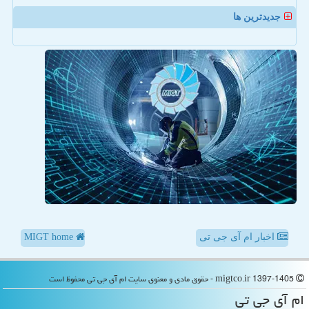
جدیدترین ها
اخبار ام آی جی تی
MIGT home
migtco.ir 1397-1405 - حقوق مادی و معنوی سایت ام آی جی تی محفوظ است
ام آی جی تی