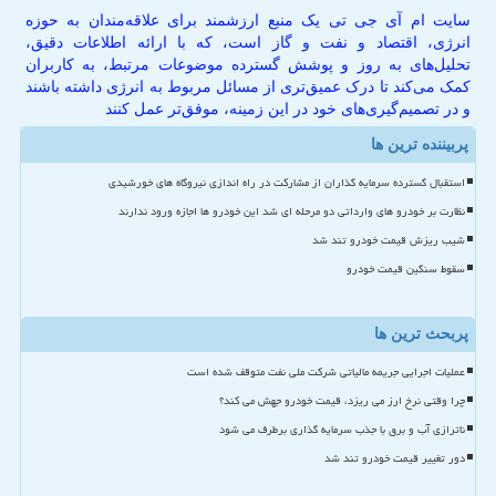
سایت ام آی جی تی یک منبع ارزشمند برای علاقه‌مندان به حوزه
انرژی، اقتصاد و نفت و گاز است، که با ارائه اطلاعات دقیق،
تحلیل‌های به روز و پوشش گسترده موضوعات مرتبط، به کاربران
کمک می‌کند تا درک عمیق‌تری از مسائل مربوط به انرژی داشته باشند
و در تصمیم‌گیری‌های خود در این زمینه، موفق‌تر عمل کنند
پربیننده ترین ها
استقبال گسترده سرمایه گذاران از مشارکت در راه اندازی نیروگاه های خورشیدی
نظارت بر خودرو های وارداتی دو مرحله ای شد این خودرو ها اجازه ورود ندارند
شیب ریزش قیمت خودرو تند شد
سقوط سنگین قیمت خودرو
پربحث ترین ها
عملیات اجرایی جریمه مالیاتی شرکت ملی نفت متوقف شده است
چرا وقتی نرخ ارز می ریزد، قیمت خودرو جهش می کند؟
ناترازی آب و برق با جذب سرمایه گذاری برطرف می شود
دور تغییر قیمت خودرو تند شد