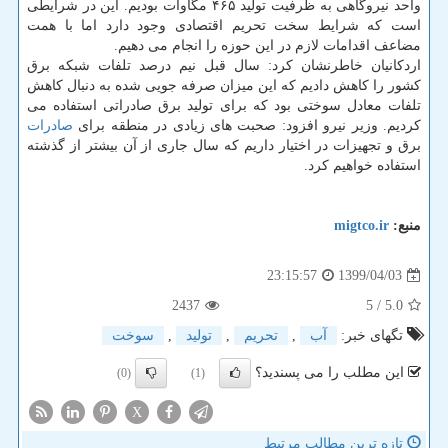
واحد نیروگاهی به ظرفیت تولید ۴۶۵ مگاوات بودیم. این در شرایطی
است که شرایط سخت تحریم اقتصادی وجود دارد اما با همت
مضاعف اقدامات لازم در این حوزه را انجام می دهیم.
اردکانیان خاطرنشان کرد: سال قبل نیم درصد تلفات شبکه برق
کشور را کاهش دادیم که این میزان صرفه جویی شده به دنبال کاهش
تلفات معادل سوختی بود که برای تولید برق صادراتی استفاده می
کردیم. وزیر نیرو افزود: صحبت های زیادی در منطقه برای
صادرات
برق و تجهیزات در اختیار داریم که سال جاری از آن بیشتر از گذشته
استفاده خواهیم کرد.
منبع:
migtco.ir
1399/04/03
23:15:57
2437
/ 5
5.0
تگهای خبر:
آب
,
تحریم
,
تولید
,
سوخت
این مطلب را می پسندید؟
(0)
(1)
X
تازه ترین مطالب مرتبط