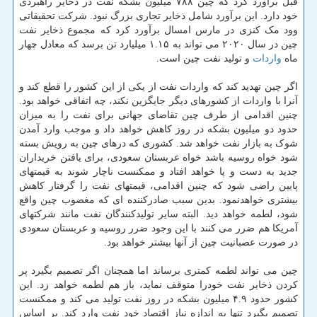
قبل برآورد کرد که چین ۷۸۸ میلیون بشکه نفت در ذخایر راهبردی
خود دارد. این برآورد شامل ذخایر تجاری بزرگ نبود. شرکت تحقیقاتی
وود مک کنزی در مارس امسال برآورد کرد که مجموع ذخایر نفت
چین در سال ۲۰۲۰ می تواند به ۱.۱۵ میلیارد تن برسد که معادل چهار
ماه
واردات
و تولید نفت چین است.
اگر چین تهدید کند که واردات نفت از یکی از این کشور را قطع کند و
آنرا با واردات از کشورهای دیگر جایگزین نکند، چه اتفاقی خواهد بود.
چنین اقدامی از طرف چین تقاضای جهانی برای نفت را به میزان
حدود دو میلیون بشکه در روز کاهش خواهد داد و موجب وارد آمدن
شوک به بازار نفت خواهد شد. کشوری که درهای چین به رویش بسته
شود خواه روسیه باشد خواه عربستان سعودی، برای یافتن خریداران
جدید به دست و پا خواهد افتاد و ممکنست ناچار شوند به قیمتهای
پایین راضی شود که چنین اقدامی، قیمتهای نفت را گرفتار کاهش
بیشتری خواهدنمود. بدین سبب صادرکننده ای که مغضوب چین واقع
شود، لطمه خواهد دید. البته سایر تولیدکنندگان نفت مانند شرکتهای
آمریکا هم ضرر می کنند با این وجود ضرر روسیه و عربستان سعودی
در صورت عصبانیت چین از آنها بیشتر خواهد بود.
چین می تواند لطمه کمتری برساند اما همچنان اگر تصمیم بگیرد پر
کردن ذخایر نفت خودرا متوقف نماید، باز هم لطمه خواهد زد. این
کشور حدود ۴.۹ میلیون بشکه در روز نفت تولید می کند و ممکنست
تصمیم بگیرد تنها به اندازه نیاز اقتصاد خود نفت وارد کند. بر اساس