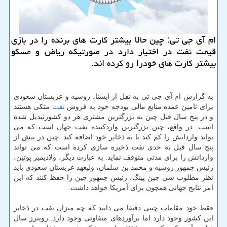
ام آی جی تی: چین حالا بیشتر كارت های برنده را در بازی
قیمت نفت در اختیار دارد در صورتیكه ریاض و مسكو
بیشتر كارت های خودرا رو كرده اند.
به گزارش ام آی جی تی به نقل از ایسنا، روسیه و عربستان سعودی
برای تامین عمده منابع مالی بودجه خود به فروش
نفت
متکی هستند
و در پنج سال قبل چین به بزرگترین مشتری هر دو کشورتبدیل شده
است. در واقع، چین بزرگترین واردکننده نفت جهان است که می
تواند وارداتش را کم کند یا به ذخایر خود اضافه کند. چین در بیش از
پنج سال قبل به حدی نفت ذخیره سازی کرده است که می تواند
وارداتش را برای مدتی متوقف نماید. به عبارت دیگر، ولادیمیر پوتین،
رئیس جمهور روسیه و محمد بن سلمان، ولیعهد عربستان سعودی باید
نظر مطلوب شی جین پینگ، رئیس جمهور چین را حفظ کنند که این
امر نتایج جهانی همچون برای آمریکا خواهد داشت.
فقط خود مقامات چینی دقیقا می دانند که چه میزان نفت در ذخایر
این کشور وجود دارد اما برآوردهای متفاوتی وجود دارد. رویترز سال