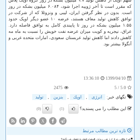
سهم اوپک از کاهش تولید ۹.۷ میلیون بشکه در روز گروه اوپک پلاس
که مقرر است تا آخر ژوییه اجرا شود، ۶.۰۸۴ میلیون بشکه در روز
است. بدون در نظر گرفتن ایران، لیبی و ونزوئلا که از شرکت در
توافق کاهش تولید معاف هستند، عرضه ۱۰ عضو دیگر اوپک حدود
۱.۵۵ میلیون بشکه در روز تا پایبندی کامل به توافق فاصله دارد.
عراق، نیجریه و کویت میزان عرضه نفت خویش را نسبت به ماه مه
کاهش دادند اما کاهش تولید عربستان سعودی، امارات متحده عربی و
آنگولا بیشتر بود.
1399/04/10
13:36:10
2475
/ 5
5.0
تگهای خبر:
انرژی
,
اوپك
,
بنزین
,
تولید
این مطلب را می پسندید؟
(0)
(1)
X
تازه ترین مطالب مرتبط
چرا وقتی نرخ ارز می ریزد، قیمت خودرو جهش می کند؟