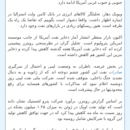
جنوبی و جنوب غربی آمریکا ادامه دارد.
ویویک دهار، تحلیلگر کالاهای انرژی در بانک کامن ولث استرالیا در
اینباره اظهار داشت: واقعا دشوار است بگوییم که تقاضا یک راه یک
طرفه است. هنوز ریسکهای زیادی در بازارهای نفت وجود دارد.
اکنون بازار منتظر انتشار آمار ذخایر نفت آمریکا از جانب موسسه
امریکن پترولیوم است. تحلیل گران در نظرسنجی رویترز پیشبینی
کرده اند که ذخایر نفت آمریکا هفته گذشته کاهش پیدا کرده و ذخایر
بنزین این کشور هم کاهش داشته است.
در بخش عرضه، ناظران به وضعیت لیبی و احتمال از سرگیری
صادرات
نفت این کشور چشم دوخته اند که از ژانویه و به دنبال
تشدید جنگ داخلی، متوقف شده است. شرکت ملی نفت لیبی روز
دوشنبه اعلام نمود که مذاکرات با کشورهای همسایه برای رفع
محدودیتها در حال پیشرفت است.
بر اساس گزارش رویترز، برآورد شرکت پترو لجستیک نشان داده
است که تولید نفت اوپک در ژوئن به میزان ۱.۲۵ میلیون بشکه در
روز نسبت به ماه مه کاهش پیدا کرد که در جهت توافق کاهش تولید
این گروه با شرکایش شامل روسیه بود.