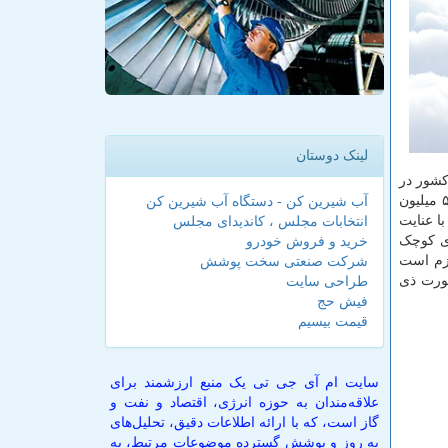
لینک دوستان
یاز آب آشامیدنی کل کشور در
در کشور، حدود یک درصد آب قابل برنامه ریزی (۵.۶ میلیون
آب شیرین کن - دستگاه آب شیرین کن
احصا شده، با عنایت
انتخابات مجلس ، کاندیدای مجلس
یون) در بین روش های کوچک
خرید و فروش خودرو
لازم است
شرکت صنعتی سخت پوشش
ورت ذی
طراحی سایت
فیش حج
قیمت بیسیم
سایت ام آی جی تی یک منبع ارزشمند برای
علاقه‌مندان به حوزه انرژی، اقتصاد و نفت و
گاز است، که با ارائه اطلاعات دقیق، تحلیل‌های
به روز و پوشش گسترده موضوعات مرتبط، به