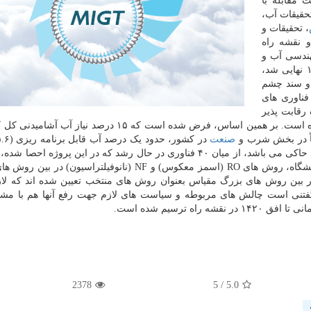
 مقابله با
حقیقات آب،
، تحقیقات و
و نقشه راه
هندسی آب و
فاضلاب کشور کرده است. در این سند که در سال ۱۳۹۸ نهایی شد،
 و سند چشم
۱۴۲ کشوری دارای فناوری های
رقابت پذیر
در سطح منطقه و کمترین تبعات محیط زیستی تصویر کرده است. بر همین اساس، فرض شده است که ۱۵ درصد ن
اً در بخش شرب و
صنعت
مترمکعب در روز) از این روش استحصال یابد. این گزارش حاکی می باشد، از میان ۴۰ فناوری در حال رشد که در این پروژه 
به بررسی های صورت گرفته و اجماع نخبگان صنعت و دانشگاه، روش های RO (اسمز معکوس) و NF (نانوفیلتراس
قطیر چندمرحله ای) در بین روش های بزرگ مقیاس بعنوان روش های منتخب تعیین شده اند که 
گفتنی است چالش های مربوطه و سیاست های لازم جهت رفع آنها هم با مش
ه ترسیم شده است.
2378
/ 5
5.0