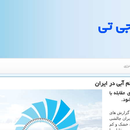
جی تی
نرژی
م آبی در ایران
مقابله با
ود.
 گزارش های
ایران چالشی
ه خشک و کم