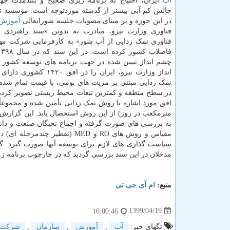
آب
ایران، احتیاج به برنامه ریزی صحیح و بلندمدت جهت
چالش کم آبی بیشتر از گذشته موردتوجه است. مؤسسه ت
در این حوزه و بر مبنای مصوبات جلسه شورایعالی
آموزش
فناوری وزارت نیرو، مبادرت به تدوین «سند راهبردی 
فناوری نمک زدایی از آب شور» به کارفرمایی شرکت م
چشم انداز تبیین شده در جهت برنامه های توسعه کشور
انداز وزارت نیرو، ایران را در افق ۰
نمک زدایی مبتنی بر مزیت های بومی، با قیمت تمام شده 
افق مورد اشاره با روش نمک زدایی تأمین شده و مجموع
مقیاس و روش های RO و MED (ت
سیاست گذاری های لازم برای توسعه آنها صورت گیرد. 
مدخلان در این سند بررسی گردید که در چارچوب برنامه زمانی تا افق ۱۴۲۰ در نقشه را
منبع:
ام آی جی تی
1399/04/19
16:00:46
تگهای خبر:
آب
,
آموزش
,
سازمان
,
شركت