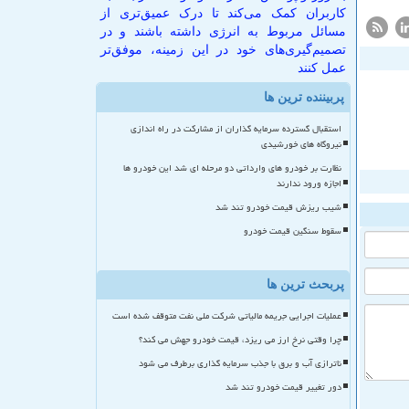
کاربران کمک می‌کند تا درک عمیق‌تری از
مسائل مربوط به انرژی داشته باشند و در
تصمیم‌گیری‌های خود در این زمینه، موفق‌تر
عمل کنند
پربیننده ترین ها
استقبال گسترده سرمایه گذاران از مشارکت در راه اندازی
نیروگاه های خورشیدی
نظارت بر خودرو های وارداتی دو مرحله ای شد این خودرو ها
اجازه ورود ندارند
شیب ریزش قیمت خودرو تند شد
سقوط سنگین قیمت خودرو
پربحث ترین ها
عملیات اجرایی جریمه مالیاتی شرکت ملی نفت متوقف شده است
چرا وقتی نرخ ارز می ریزد، قیمت خودرو جهش می کند؟
ناترازی آب و برق با جذب سرمایه گذاری برطرف می شود
دور تغییر قیمت خودرو تند شد