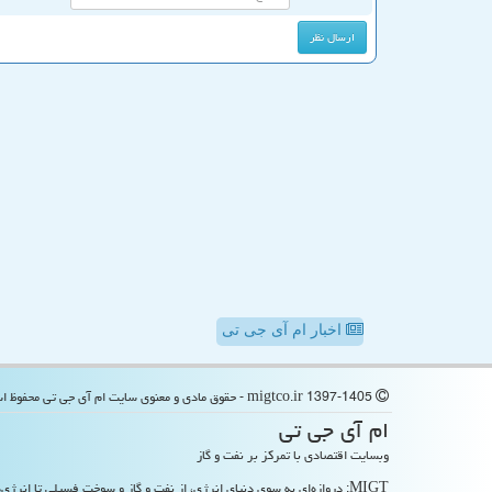
اخبار ام آی جی تی
migtco.ir 1397-1405 - حقوق مادی و معنوی سایت ام آی جی تی محفوظ است
ام آی جی تی
وبسایت اقتصادی با تمرکز بر نفت و گاز
MIGT: دروازه‌ای به سوی دنیای انرژی، از نفت و گاز و سوخت فسیلی تا انرژی