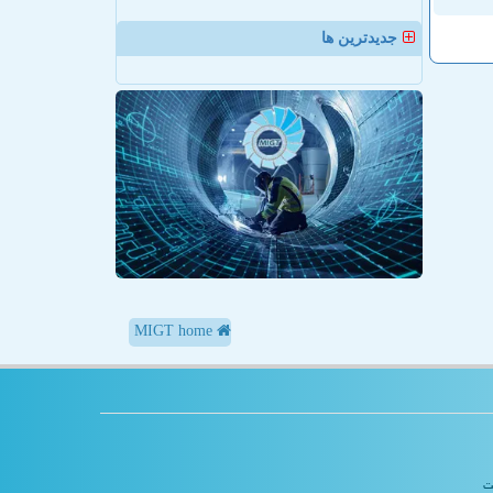
جدیدترین ها
MIGT home
یت