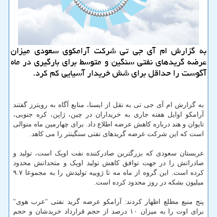
به گزارش ام آی جی تی شركت آرامكوی سعودی میزان
عرضه گریدهای نفتی سنگین و متوسط برای بارگیری در ماه
آگوست را حداقل برای شش خریدار آسیایی كم كرد.
به گزارش ام آی جی تی به نقل از ایسنا، منابع آگاه به رویترز گفتند
آرامکو اوایل هفته جاری به خریداران در چین، ژاپن، کره جنوبی،
تایوان و هند درباره کاهش عرضه اطلاع داد. برای چهارمین ماه متوالی
است که این شرکت عرضه گریدهای نفتی سنگینتر را می کاهد.
عربستان سعودی که بزرگترین صادرکننده نفت اوپک است، تولید و
صادراتش را در جهت توافق کاهش تولید اوپک و متحدانش محدود
کرده است. این گروه از ماه مه تا ژوییه تولیدش را به مجموعا ۹.۷
میلیون بشکه در روز محدود کرده است.
پنج منبع مطلع اظهار کردند: آرامکو عرضه گرید نفتی "عرب هوی"
برای اوت را به میزان ۱۰ درصد از حجم قرارداد خریدشان و حجم