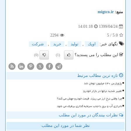
منبع:
migtco.ir
1399/04/24
14:01:18
2294
/ 5
5.0
تگهای خبر:
اوپك
,
تولید
,
خرید
,
شركت
این مطلب را می پسندید؟
(0)
(1)
X
تازه ترین مطالب مرتبط
پژوپارس ۶۴۰ میلیون تومان شد
تغییر شدید نرخها در بازار خودرو
چرا وقتی نرخ ارز می ریزد، قیمت خودرو جهش می کند؟
ناترازی آب و برق با جذب سرمایه گذاری برطرف می شود
نظرات بینندگان در مورد این مطلب
نظر شما در مورد این مطلب