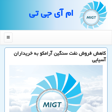
ام آی جی تی
منو
كاهش فروش نفت سنگین آرامكو به خریداران
آسیایی