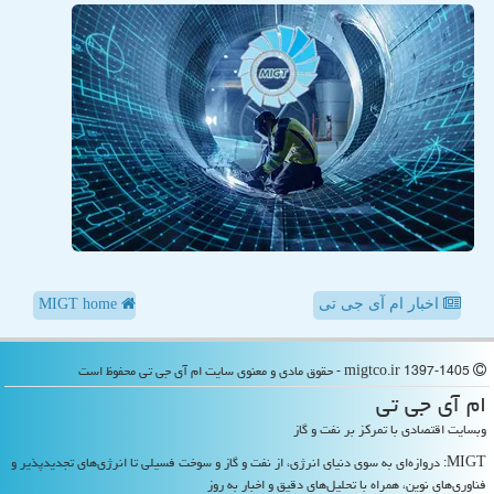
اخبار ام آی جی تی
MIGT home
migtco.ir 1397-1405 - حقوق مادی و معنوی سایت ام آی جی تی محفوظ است
ام آی جی تی
وبسایت اقتصادی با تمرکز بر نفت و گاز
MIGT: دروازه‌ای به سوی دنیای انرژی، از نفت و گاز و سوخت فسیلی تا انرژی‌های تجدیدپذیر و
فناوری‌های نوین، همراه با تحلیل‌های دقیق و اخبار به روز