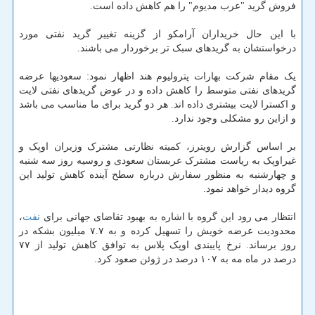
فروش گرید "عرب مدیوم" را هم کاهش داده است.
با این حال خریداران آرامکو از گزینه تغییر گرید نفتی مورد
درخواستشان به گریدهای سبک تر برخوردار می باشند.
یک مقام شرکت بهارات پترولیوم هند اظهار نمود: سعودیها عرضه
گریدهای نفتی متوسط را کاهش داده و در عوض گریدهای نفتی لایت
و اکسترا لایت بیشتری داده اند. هر دو گرید برای ما مناسب می باشد
و ازاین رو مشکلی وجود ندارد.
بر اساس گزارش رویترز، کمیته نظارتی مشترک وزیران اوپک و
غیراوپک به ریاست مشترک عربستان سعودی و روسیه روز سه شنبه
و چهارشنبه به منظور سفارش درباره سطح آینده کاهش تولید این
گروه دیدار خواهد نمود.
انتظار می رود این گروه با اشاره به بهبود تقاضای جهانی برای
نفت
،
محدودیت عرضه خویش را تسهیل کرده و به ۷.۷ میلیون بشکه در
روز برساند. نرخ پایبندی اوپک پلاس به توافق کاهش تولید از ۷۷
درصد در ماه مه به ۱۰۷ درصد در ژوئن صعود کرد.