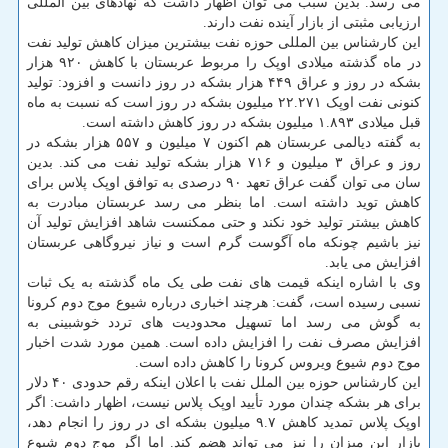
می رسد. بدین سبب می توان اظهار داشت که نهادهای بین المللی
ارزیابی مثبتی از بازار آینده نفت دارند.
این کارشناس بین المللی حوزه نفت بیشترین میزان کاهش تولید نفت
در ماه گذشته میلادی اوپک را مربوط عربستان با کاهش ۹۲۰ هزار
بشکه در روز و عراق ۴۴۹ هزار بشکه در روز دانست و افزود: تولید
کنونی نفت اوپک ۲۲.۲۷۱ میلیون بشکه در روز است که نسبت به ماه
قبل میلادی ۱.۸۹۳ میلیون بشکه در روز کاهش داشته است.
به گفته دیالمی عربستان هم اکنون ۷ میلیون و ۵۵۷ هزار بشکه در
روز و عراق ۳ میلیون و ۷۱۶ هزار بشکه تولید نفت می کند. بدین
سان می توان گفت عراق تعهد ۹۰ درصدی به توافق اوپک پلاس برای
کاهش توید داشته است. اما بنظر می رسد عربستان مبادرت به
کاهش بیشتر تولید خود نکند و حتی ممکنست شاهد افزایش تولید آن
نیز باشیم چونکه ماه آگوست گرم است و نیاز نیروگاهی عربستان
افزایش می یابد.
وی با اشاره اینکه قیمت های نفت طی یک ماه گذشته به یک ثبات
نسبی رسیده است، گفت: هرچند اخباری درباره شیوع موج دوم کرونا
به گوش می رسد اما تسهیل محدودیت های تردد خوشبینی به
افزایش مصرف نفت را افزایش داده است. همین مورد شدت اخبار
موج دوم شیوع ویروس کرونا را کاهش داده است.
این کارشناس حوزه بین الملل نفت با اعلان اینکه رقم حدودی ۴۰ دلار
برای هر بشکه چندان مورد تأیید اوپک پلاس نیست، اظهار داشت: اگر
اوپک پلاس تمدید کاهش ۹.۷ میلیون بشکه ای در روز را انجام دهد،
بازار این میزان را نیز می تواند هضم کند. اما اگر موج دوم شیوع