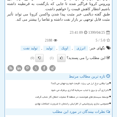
ویروس کرونا فراگیر شده تا جایی که بازگشت به قرنطینه داشته
باشیم انتظار کاهش قیمت را خواهیم داشت.
طبق گفته دیالمی خبر مثبت پیدا شدن واکسن کرونا می تواند تأثیر
مثبت قابل توجهی بر بازار نفت داشته و تقاضا را بیشتر می کند.
1399/04/25
23:41:09
2188
/ 5
5.0
تگهای خبر:
انرژی
,
اوپك
,
تولید
,
تولید نفت
این مطلب را می پسندید؟
(0)
(1)
X
تازه ترین مطالب مرتبط
چرا وقتی نرخ ارز می ریزد، قیمت خودرو جهش می کند؟
ناترازی آب و برق با جذب سرمایه گذاری برطرف می شود
توسعه سیستم های هوشمند در منطقه 8 عملیات انتقال گاز شتاب گرفت
خصوصی سازی پتروشیمی از افزایش راندمان تا ضرورت اصلاحات نهادی
نظرات بینندگان در مورد این مطلب