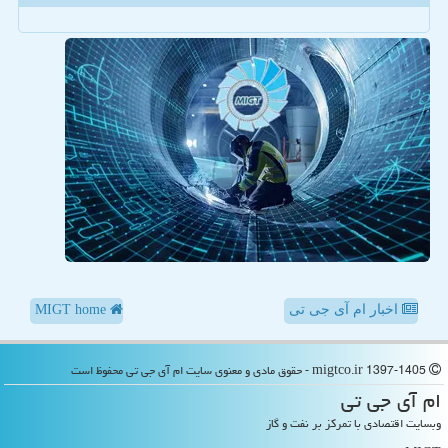
اخبار ام آی جی تی
MIGT home
migtco.ir 1397-1405 - حقوق مادی و معنوی سایت ام آی جی تی محفوظ است
ام آی جی تی
وبسایت اقتصادی با تمرکز بر نفت و گاز