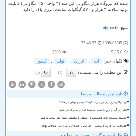
شده که نیروگاه هزار مگاواتی این سد (۴ واحد ۲۵۰ مگاواتی) قابلیت
تولید سالانه ۴ هزار و ۵۷۰ گیگاوات ساعت انرژی پاک را دارد.
منبع:
migtco.ir
1399/05/05
23:48:33
2393
/ 5
5.0
تگهای خبر:
آب
,
انرژی
,
تولید
,
كشور
این مطلب را می پسندید؟
(0)
(1)
X
تازه ترین مطالب مرتبط
چرا وقتی نرخ ارز می ریزد، قیمت خودرو جهش می کند؟
ناترازی آب و برق با جذب سرمایه گذاری برطرف می شود
توسعه سیستم های هوشمند در منطقه 8 عملیات انتقال گاز شتاب گرفت
خصوصی سازی پتروشیمی از افزایش راندمان تا ضرورت اصلاحات نهادی
نظرات بینندگان در مورد این مطلب