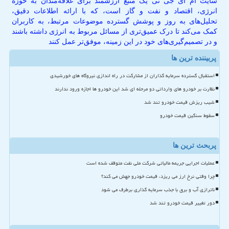
سایت ام آی جی تی یک منبع ارزشمند برای علاقه‌مندان به حوزه
انرژی، اقتصاد و نفت و گاز است، که با ارائه اطلاعات دقیق،
تحلیل‌های به روز و پوشش گسترده موضوعات مرتبط، به کاربران
کمک می‌کند تا درک عمیق‌تری از مسائل مربوط به انرژی داشته باشند
و در تصمیم‌گیری‌های خود در این زمینه، موفق‌تر عمل کنند
پربیننده ترین ها
استقبال گسترده سرمایه گذاران از مشارکت در راه اندازی نیروگاه های خورشیدی
نظارت بر خودرو های وارداتی دو مرحله ای شد این خودرو ها اجازه ورود ندارند
شیب ریزش قیمت خودرو تند شد
سقوط سنگین قیمت خودرو
پربحث ترین ها
عملیات اجرایی جریمه مالیاتی شرکت ملی نفت متوقف شده است
چرا وقتی نرخ ارز می ریزد، قیمت خودرو جهش می کند؟
ناترازی آب و برق با جذب سرمایه گذاری برطرف می شود
دور تغییر قیمت خودرو تند شد