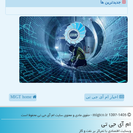
جدیدترین ها
اخبار ام آی جی تی
MIGT home
migtco.ir 1397-1405 - حقوق مادی و معنوی سایت ام آی جی تی محفوظ است
ام آی جی تی
وبسایت اقتصادی با تمرکز بر نفت و گاز