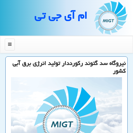
ام آی جی تی
منو
نیروگاه سد گتوند ركورددار تولید انرژی برق آبی
كشور