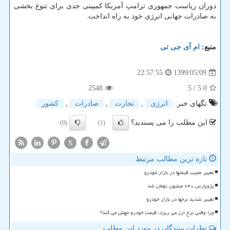
دوران ریاست جمهوری ترامپ آمریکا کمپینی جدی برای تنوع بخشی
به صادرات جهانی انرژی خود به راه انداخت.
منبع:
ام آی جی تی
1399/05/09
22:57:55
2548
/ 5
5.0
تگهای خبر:
انرژی
,
تجارت
,
صادرات
,
كشور
این مطلب را می پسندید؟
(0)
(1)
X
تازه ترین مطالب مرتبط
تغییر عجیب قیمتها در بازار خودرو
پژوپارس ۶۴۰ میلیون تومان شد
تغییر شدید نرخها در بازار خودرو
چرا وقتی نرخ ارز می ریزد، قیمت خودرو جهش می کند؟
نظرات بینندگان در مورد این مطلب