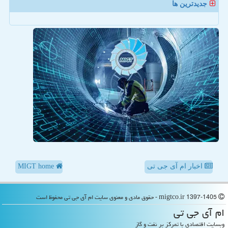
جدیدترین ها
اخبار ام آی جی تی
MIGT home
migtco.ir 1397-1405 - حقوق مادی و معنوی سایت ام آی جی تی محفوظ است
ام آی جی تی
وبسایت اقتصادی با تمرکز بر نفت و گاز