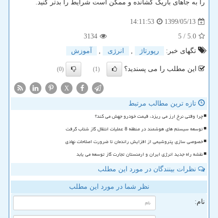
را به جاهای باریک کشانده و ممکن است شرایط را بدتر کنید.
1399/05/13
14:11:53
3134
/ 5
5.0
تگهای خبر:
رپورتاژ
,
انرژی
,
آموزش
این مطلب را می پسندید؟
(0)
(1)
X
تازه ترین مطالب مرتبط
چرا وقتی نرخ ارز می ریزد، قیمت خودرو جهش می کند؟
توسعه سیستم های هوشمند در منطقه 8 عملیات انتقال گاز شتاب گرفت
خصوصی سازی پتروشیمی از افزایش راندمان تا ضرورت اصلاحات نهادی
نقشه راه جدید انرژی ایران و ارمنستان تجارت گاز توسعه می یابد
نظرات بینندگان در مورد این مطلب
نظر شما در مورد این مطلب
نام: