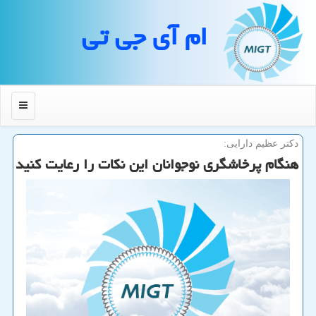
ام آی جی تی
منو
دكتر عظیم دارایی:
هنگام پرخاشگری نوجوانان این نكات را رعایت كنید