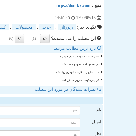
منبع :
https://donikk.com
1399/05/15
14:40:49
تگهای خبر:
رپورتاژ
,
خرید
,
محصولات
,
كیف
این مطلب را می پسندید؟
(0)
(1)
تازه ترین مطالب مرتبط
تغییر شدید نرخها در بازار خودرو
دور تغییر قیمت خودرو تند شد
شدت تغییرات قیمت خودرو زیاد شد
افزایش قیمت بنزین منتفی است
نظرات بینندگان در مورد این مطلب
ن
نام:
ایمیل:
نظر: