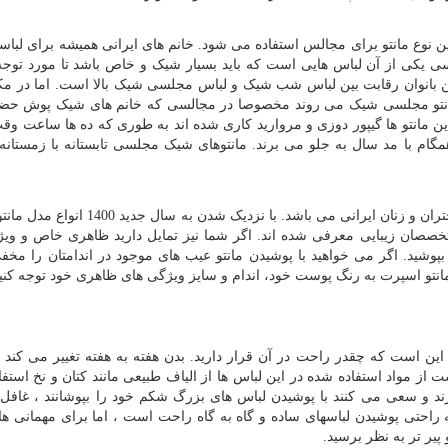
وع مانتو برای مجالس استفاده می شود. خانم های ایرانی همیشه برای لباس
سی یکی از آن لباس هایی است که باید بسیار شیک و خاص باشد تا مورد توج
ین بانوان رقابت بین لباس شب شیک و لباس مجلسی شیک بالا است. اما در مک
 مانتو مجلسی شیک می روند مخصوصا در مجالسی که خانم های شیک پوش حضو
 این مانتو ها گیپور دوزی و مروارید کاری شده اند به طوری که ده ها ساعت 
ام با مد سال به جلو می برند. مانتوهای شیک مجلسی تابستانه با زمستانه
مانتوی از پر مصرف ترین و پرطرفدارترین مانتو در بین دختران و زنان ایرانی می باشد. با ن
صان زیبایی معرفی شده اند. اگر شما نیز تمایل دارید ظاهری خاص و ویژ
پوشید. اگر می خواهید با پوشیدن مانتو عیب های موجود در اندامتان را مخفی
انتو اسپرت به رنگ پوست خود، اندام و سایز ویژگی های ظاهری خود توجه کنید
ین است که چقدر راحت در آن قرار دارید. بدن هفته به هفته تغییر می کند و 
ز مواد استفاده شده در این لباس ها از الیاف طبیعی مانند کتان و نخ استفا
د و سعی می کنند با پوشیدن لباس های بزرگ شکم خود را بپوشانند ، غافل ا
 راحتی پوشیدن لباسهای ساده و گاه به گاه راحت است ، اما برای مهمانی ه
یر تر به نظر برسید.