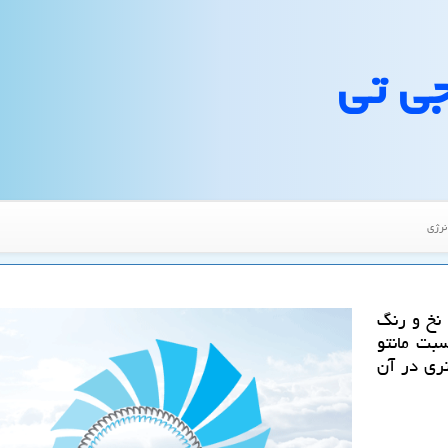
جی تی
نرژی
 نخ و رنگ
سبت مانتو
تری در آن