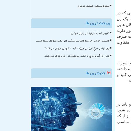
سقوط سنگین قیمت خودرو
ی که در
ه یک زن
پربحث ترین ها
ان هایی
ر دارند
تغییر شدید نرخها در بازار خودرو
وقت صرف
عملیات اجرایی جریمه مالیاتی شرکت ملی نفت متوقف شده است
 متفاوت
چرا وقتی نرخ ارز می ریزد، قیمت خودرو جهش می کند؟
ناترازی آب و برق با جذب سرمایه گذاری برطرف می شود
زدیک شدن به سال جدید 1400 انواع مدل مانتو اسپرت
ه داشته
جدیدترین ها
 کنید و
.
باید در
ده شود.
ز اینکه
ا مناسب