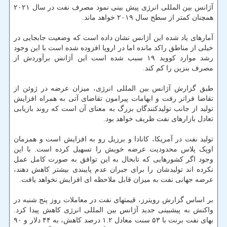
آژانس بین المللی انرژی پیش بینی نمود مصرف نفت در سال ۲۰۲۱
همچنان کمتر از سطح سال ۲۰۱۹ خواهد ماند.
آمارهای یاد شده این آژانس نشان داده است که وضعیت جابجایی در
خیلی از مناطق راکد مانده اما در اروپا افزوده شده است با این وجود
رشد موارد کووید ۱۹ سبب شده است این آژانس برآوردش از
مصرف بنزین را کم کند.
طبق گزارش آژانس بین المللی انرژی، میزان عرضه در ژوئن از
تقاضا فراتر رفت و ابهامات پیرامون تقاضای آتی به همراه افزایش
تولید از جانب تولیدکنندگان بزرگ به معنای آن است که روند بازیابی
تعادل بازارهای نفت ظریف خواهد بود.
تولید نفت در آمریکا، کانادا و برزیل رو به افزایش است و همزمان
اوپک پلاس محدودیت عرضه خویش را تسهیل کرده است. با این
وجود اگر کشورهایی که تابحال به این توافق به صورت کامل عمل
نکرده اند تولیدشان را برای جبران عدم پایبندی بیشتر کاهش دهند،
عرضه جهانی نفت به میزان قابل ملاحظه ای افزایش نخواهد یافت.
بر اساس گزارش رویترز، قیمتهای نفت در معاملات روز پنج شنبه در
واکنش به پیشبینی جدید آژانس بین المللی انرژی کاهش پیدا کرد.
بهای نفت برنت با ۵۳ سنت معادل ۱.۲ درصد کاهش، به ۴۴ دلار و ۹۰