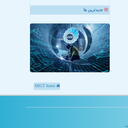
جدیدترین ها
MIGT home
یت