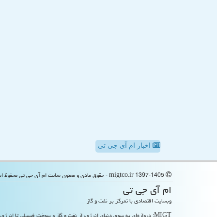
اخبار ام آی جی تی
migtco.ir 1397-1405 - حقوق مادی و معنوی سایت ام آی جی تی محفوظ است
ام آی جی تی
وبسایت اقتصادی با تمرکز بر نفت و گاز
MIGT: دروازه‌ای به سوی دنیای انرژی، از نفت و گاز و سوخت فسیلی تا انرژی