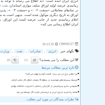
انرژی ایران آمده است: «به اطلاع می رساند با توجه به ت
زمانبندی عرضه اولیه اوراق سلف موازی استاندارد
نفت
خا
در نمادهای معاملاتی «سن
اوراق به تاریخ دیگری موکول شده است. بدیهی است به م
اعلام زمانبندی جدید از جانب عرضه کننده این اوراق، 
ایران اطلاع رسانی می کند».
1399/05/27
10:13:35
تگهای خبر:
انرژی
,
صادرات
,
نفت
,
وزارت 
این مطلب را می پسندید؟
(0)
(1)
تازه ترین مطالب مرتبط
چرا وقتی نرخ ارز می ریزد، قیمت خودرو جهش می کند؟
توسعه سیستم های هوشمند در منطقه 8 عملیات انتقال گاز شتاب گرفت
خصوصی سازی پتروشیمی از افزایش راندمان تا ضرورت اصلاحات نهادی
نقشه راه جدید انرژی ایران و ارمنستان تجارت گاز توسعه می یابد
نظرات بینندگان در مورد این مطلب