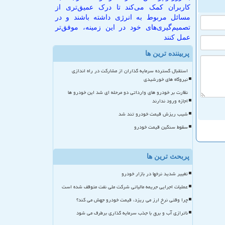
کاربران کمک می‌کند تا درک عمیق‌تری از
مسائل مربوط به انرژی داشته باشند و در
تصمیم‌گیری‌های خود در این زمینه، موفق‌تر
عمل کنند
پربیننده ترین ها
استقبال گسترده سرمایه گذاران از مشارکت در راه اندازی
نیروگاه های خورشیدی
نظارت بر خودرو های وارداتی دو مرحله ای شد این خودرو ها
اجازه ورود ندارند
شیب ریزش قیمت خودرو تند شد
سقوط سنگین قیمت خودرو
پربحث ترین ها
تغییر شدید نرخها در بازار خودرو
عملیات اجرایی جریمه مالیاتی شرکت ملی نفت متوقف شده است
چرا وقتی نرخ ارز می ریزد، قیمت خودرو جهش می کند؟
ناترازی آب و برق با جذب سرمایه گذاری برطرف می شود