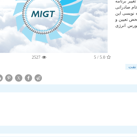
غییر برنامه
م صادراتی
فت ۰۰۲» و «سنفت ۰۰۳»، پذیره نویسی این
حض تعیین و
بورس انرژی
2527
/ 5
5.0
نفت
X