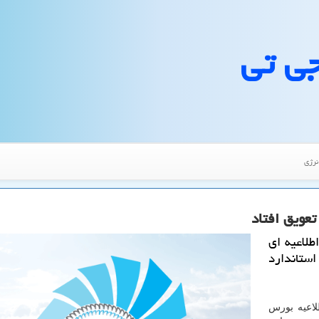
جی تی
نرژی
عویق افتاد
لاعیه ای
ستاندارد
لاعیه بورس