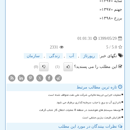
سایه «۱۳۹۷
»
جهنم «۱۳۹۷
»
برزخ «۱۳۹۸
»
1399/05/29
01:01:31
2331
/ 5
5.0
تگهای خبر:
رپورتاژ
,
آب
,
زندگی
,
سازمان
این مطلب را می پسندید؟
(0)
(1)
X
تازه ترین مطالب مرتبط
عملیات اجرایی جریمه مالیاتی شرکت ملی نفت متوقف شده است
ناترازی آب و برق با جذب سرمایه گذاری برطرف می شود
توسعه سیستم های هوشمند در منطقه 8 عملیات انتقال گاز شتاب گرفت
افزایش قیمت بنزین منتفی است
نظرات بینندگان در مورد این مطلب