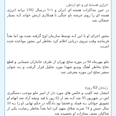
انرژی هسته ای و ناو ارتش
در حین مذاکرات هسته اي ایران و 1+5 درسال 1392 ترانه انرژی
هسته اي را روی عرشه ناو جنگی با همکاری ارتش خواند کـه بسیار
جنجالی شد.
مجوز اجرای او با این کـه توسط سازمان اوج گرفته شده بود اما بعداً
فرمانده وقت نیروی دریایی اعلام کرد بخاطر این مجوز مواخذه شده
اسـت.
تتلو مهرماه 94 در موزه صلح تهران از طرف جانبازان شیمایی و قطع
نخاع بخاطر آهنگ ویدیو شهدا مورد تجلیل قرار گرفت و بـه عنوان
سفیر صلح این موزه معرفی شد.
زندان 62 روزه
انتشار چند کلیپ و عکس هاي‌ مورد دار از امیر تتلو موجب دستگیری
اش در شهریور 95 شد کـه بعد از 62 روز با قید وثیقه آزاد شد.اتهام او
تشویق جوانان بـه فساد و فحشا بود.دادگاه در حکم نهایی او را بـه 10
سال حبس و 74 ضربه شلاق متهم کرد اما بعداً بخاطر رضایت یکی از
شاکیان نصف مجازات او بخشیده شد