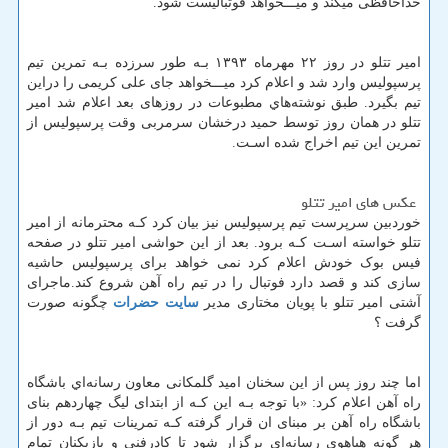
خداحافظی میکند و میـــخواهد فوتبالیست شود.
امیر تتلو در روز ۲۲ مهرماه ۱۳۹۳ بـه طور سرزده بـه تمرین تیم
پرسپولیس وارد شد و اعلام کرد میـــخواهد جای علی کریمی را دراین
تیم بگیرد. طبق نوشته‌هاي‌ مطبوعات در روزهای بعد اعلام شد امیر
تتلو در همان روز توسط حمید درخشان سرمربی وقت پرسپولیس از
تمرین این تیم اخراج شده اسـت.
عکس های امیر تتلو
خوردبین سرپرست تیم پرسپولیس نیز بیان کرد کـه محترمانه از امیر
تتلو خواسته اسـت کـه برود. بعد از این حواشی امیر تتلو در صفحه
فیس بوک خودش اعلام کرد نمی خواهد برای پرسپولیس حاشیه
سازی کند و قصد دارد فوتبال را در تیم راه آهن شروع کند.ماجرای
آشتی امیر تتلو با پویان مختاری مدیر
سایت حضرات
چگونه صورت
گرفت ؟
اما چند روز پس از این سخنان امید گلمکانی معاون رسانه‌اي باشگاه
راه آهن اعلام کرد: «با توجه بـه این کـه از ابتدای لیگ چهاردهم بنای
باشگاه راه آهن بر مبنای ان قرار گرفته کـه تمرینات تیم بـه دور از
هر گونه هیاهوی رسانه‌اي برگزار شود تا کادرفنی و بازیکنان تمام