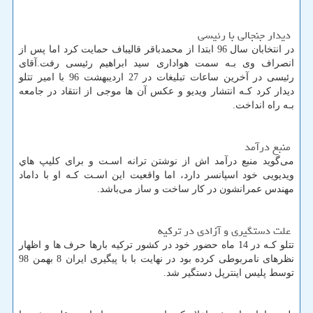
دیدار جنجالی با رئیسی
در انتخابان سال 96 ابتدا از محمدباقر قالیباف حمایت کرد اما پس از
انصراف وی بـه سمت هواداری سید ابراهیم رئیسی رفت.آقای
رئیسی در آخرین ساعات تبلیغات در 27 اردیبهشت 96 با امیر تتلو
دیدار کرد کـه انتشار ویدیو و عکس آن ها موجی از انتقاد در جامعه
بـه راه انداخت.
منبع درآمد
می‌گوید منبع درآمد اش از نوشتن ترانه اسـت و برای کلیپ هاي‌
ویدیویی خود اسپانسر دارد، اما واقعیت این اسـت کـه او با داماد
مهندس عمرانشون در کار ساخت و ساز می‌باشد.
علت دستگیری و آزادی در ترکیه
تتلو کـه در 14 ماه حضور خود در کشور ترکیه بارها حرف ها و اظهار
نظرهای نامربوطی کرده بود در نهایت با با پیگیری ایران 8 بهمن 98
توسط پلیس اینترپل دستگیر شد.