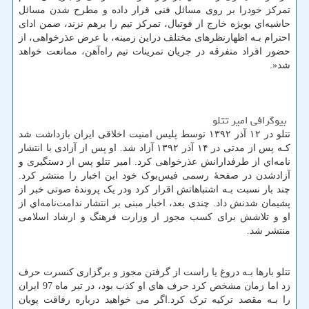
تمرکز خودرا بر روی مسائل فنی قرار داده و مطرح شدن مسائل
حاشیه‌اي بویژه خارج از فوتبال، تمرکز تیم را برهم نزند، ضمن ادای
احترام بـه اظهارنظرهای مختلف دراین زمینه، با عرض عذرخواهی، از
حضور افراد متفرقه در جریان تمرینات تیم راه‌آهن، ممانعت خواهد
شد
.»
بیوگرافی امیر تتلو
تتلو در ۱۲ آذر ۱۳۹۲ توسط پلیس امنیت اخلاقی ایران بازداشت شد
کـه پس از مدتی در ۱۴ آذر ۱۳۹۲ آزاد شد. او پس از آزادی با انتشار
نامه‌اي از طرفدارانش عذرخواهی کرد. امیر تتلو پس از دستگیری و
آزادشدن در صفحهٔ رسمی فیس‌بوک خود این اخبار را منتشر کرد.
چند بار نسبت بـه اشتباهاتش اقرار کرد ودر یک پروندهٔ صوتی خبر از
پشیمان شدنش داد. چندی بعد، اخبار مبنی بر انتشار ندامت‌نامه‌اي از
او و تلاشش برای کسب مجوز از وزارت فرهنگ و ارشاد اسلامی
منتشر شد.
تتلو بارها بـه دروغ یا راست از گرفتن مجوز و برگزاری کنسرت حرف
زد اما زمان مشخص کرد حرف هاي‌ او کذب بود، در تیر ماه 97 ایران
را بـه مقصد ترکیه ترک کرد.اگر می خواهید درباره رفاقت پویان