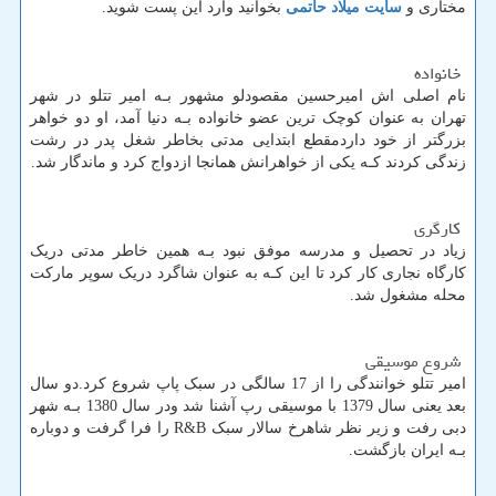
مختاری و
سایت میلاد حاتمی
بخوانید وارد این پست شوید.
خانواده
نام اصلی اش امیرحسین مقصودلو مشهور بـه امیر تتلو در شهر
تهران به عنوان کوچک‌ ترین عضو خانواده بـه دنیا آمد، او دو خواهر
بزرگتر از خود داردمقطع ابتدایی مدتی بخاطر شغل پدر در رشت
زندگی کردند کـه یکی از خواهرانش همانجا ازدواج کرد و ماندگار شد.
کارگری
زیاد در تحصیل و مدرسه موفق نبود بـه همین خاطر مدتی دریک
کارگاه نجاری کار کرد تا این کـه به عنوان شاگرد دریک سوپر مارکت
محله مشغول شد.
شروع موسیقی
امیر تتلو خوانندگی را از 17 سالگی در سبک پاپ شروع کرد.دو سال
بعد یعنی سال 1379 با موسیقی رپ آشنا شد ودر سال 1380 بـه شهر
دبی رفت و زیر نظر شاهرخ سالار سبک
R&B
را فرا گرفت و دوباره
بـه ایران بازگشت.