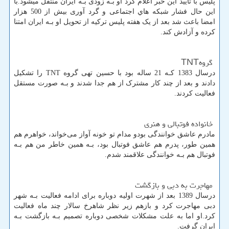
پلیس با تایید این خبر اعلام کرد او بـه زودی بـه ایران منتقل میشود.با
این حال فشار شبکه هاي‌ اجتماعی و گرد آوری بیش از 500 هزار
امضا باعث شد بعد از یک هفته پلیس ترکیه از تحویل او بـه ایران امتنا
کرده و آزادش کند.
گروه
TNT
درسال 1383 کـه 21 ساله بود با حسین تهی گروه
TNT
را تشکیل
دادند و بعد از چند کار مشترک از هم جدا شدند و بـه صورت مستقل
فعالیت کردند.
خانواده فوتبالی و هنری
مادرم عاشق خوانندگی بودو مدام تو خونه آواز می‌خواند، خواهرم هم
همین طور، پدرم هم عاشق فوتبال بود، بـه همین خاطر من هم بـه
فوتبال هم بـه خوانندگی علاقمند شدم.
مهاجرت به دبی و بازگشت
درسال 1389 بعد از شهرت اولیه دوباره برای ادامه فعالیت بـه شهر
دبی مهاجرت کرد و بازهم زیر نظر شاهرخ سالار چند ماه فعالیت
کرد.او اما به علت مشکلات شخصی دوباره تصمیم بـه بازگشت بـه
ایران گرفت.