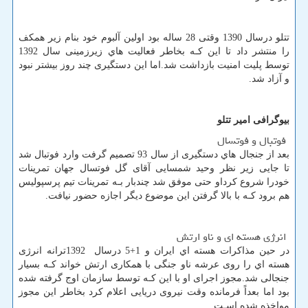
تتلو درسال 1390 وقتی 28 ساله بود اولین آلبوم خود بنام زیر همکف
را منتشر داد تا این کـه بخاطر فعالیت هاي‌ زیرزمینی سال 1392
توسط پلیت امنیت بازداشت شد.اما این دستگیری چند روز بیشتر نبود
و آزاد شد.
بیوگرافی امیر تتلو
فوتبال و فوتسال
بعد از جنجال هاي‌ دستگیری از سال 93 تصمیم گرفت وارد فوتبال شد
تا جایی زیر نظر وحید شمسایی آقای گل فوتسال جهان تمرینات
خودرا شروع کرداو حتی موفق شد چندبار بـه تمرینات تیم پرسپولیس
هم برود کـه با بالا گرفتن این موضوع دیگر اجازه حضور نیافت.
انرژی هسته ای و ناو ارتش
در حین مذاکرات هسته اي ایران و 1+5 درسال
1392
ترانه انرژی
هسته اي را روی عرشه ناو جنگی با همکاری ارتش خواند کـه بسیار
جنجالی شد.مجوز اجرای او با این کـه توسط سازمان اوج گرفته شده
بود اما بعداً فرمانده وقت نیروی دریایی اعلام کرد بخاطر این مجوز
مواخذه شده اسـت.