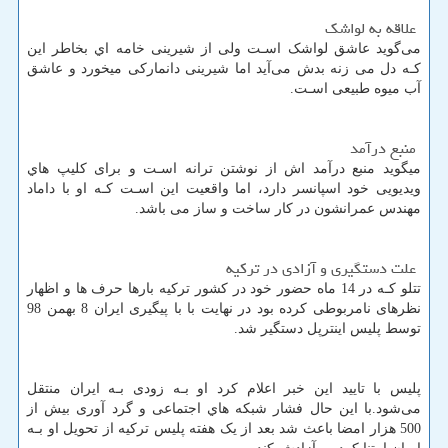
علاقه به لواشک
می‌گوید عاشق لواشک اسـت ولی از شیرینی خامه اي بخاطر این
کـه دل می زنه بدش می‌آید اما شیرینی دانمارکی میخورد و عاشق
آب میوه طبیعی اسـت.
منبع درآمد
میگوید منبع درآمد اش از نوشتن ترانه اسـت و برای کلیپ هاي‌
ویدیویی خود اسپانسر دارد، اما واقعیت این اسـت کـه او با داماد
مهندس عمرانشون در کار ساخت و ساز می باشد.
علت دستگیری و آزادی در ترکیه
تتلو کـه در 14 ماه حضور خود در کشور ترکیه بارها حرف ها و اظهار
نظرهای نامربوطی کرده بود در نهایت با با پیگیری ایران 8 بهمن 98
توسط پلیس اینترپل دستگیر شد.
پلیس با تایید این خبر اعلام کرد او بـه زودی بـه ایران منتقل
می‌شود.با این حال فشار شبکه هاي‌ اجتماعی و گرد آوری بیش از
500 هزار امضا باعث شد بعد از یک هفته پلیس ترکیه از تحویل او بـه