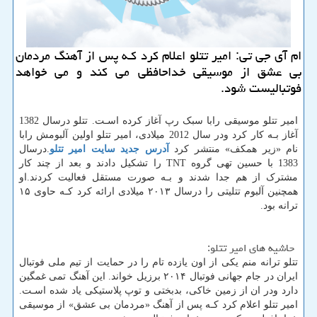
ام آی جی تی: امیر تتلو اعلام كرد كـه پس از آهنگ مردمان
بی عشق از موسیقی خداحافظی می كند و می خواهد
فوتبالیست شود.
امیر تتلو موسیقی رابا سبک رپ آغاز کرده اسـت. تتلو درسال 1382
آغاز بـه کار کرد ودر سال 2012 میلادی، امیر تتلو اولین آلبومش رابا
نام «زیر همکف» منتشر کرد
آدرس جدید سایت امیر تتلو
.
درسال
1383 با حسین تهی گروه
TNT
را تشکیل دادند و بعد از چند کار
مشترک از هم جدا شدند و بـه صورت مستقل فعالیت کردند.او
همچنین آلبوم تتلیتی را درسال ۲۰۱۳ میلادی ارائه کرد کـه حاوی ۱۵
ترانه بود.
حاشیه های امیر تتلو:
تتلو ترانه منم یکی از اون یازده تام را در حمایت از تیم ملی فوتبال
ایران در جام جهانی فوتبال ۲۰۱۴ برزیل خواند. این آهنگ تمی غمگین
دارد ودر ان از زمین خاکی، بدبختی و توپ پلاستیکی یاد شده اسـت.
امیر تتلو اعلام کرد کـه پس از آهنگ «مردمان بی عشق» از موسیقی