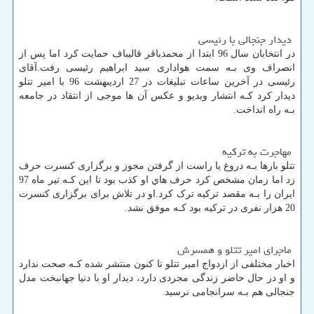
دیدار جنجالی با رئیسی
در انتخابان سال 96 ابتدا از محمدباقر قالیباف حمایت کرد اما پس از
انصراف وی بـه سمت هواداری سید ابراهیم رئیسی رفت.آقای
رئیسی در آخرین ساعات تبلیغات در 27 اردیبهشت 96 با امیر تتلو
دیدار کرد کـه انتشار ویدیو و عکس آن ها موجی از انتقاد در جامعه
بـه راه انداخت.
مهاجرت به ترکیه
تتلو بارها بـه دروغ یا راست از گرفتن مجوز و برگزاری کنسرت حرف
زد اما زمان مشخص کرد حرف هاي‌ او کذب بود تا این کـه تیر ماه 97
ایران را بـه مقصد ترکیه ترک کرد.او در تلاش برای برگزاری کنسرت
20 هزار نفری در ترکیه بود کـه موفق نشد.
ماجرای امیر تتلو و همسرش
اخبار مختلفی از ازدواج امیر تتلو تا کنون منتشر شده کـه صحت ندارد
و او در حال حاضر زندگی مجردی دارد، دیدار او با دنیا جهانبخت مدل
جنجالی هم بـه سرانجامی نرسید.