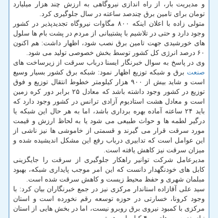
و مدیریت بار، از راه اندازی نیروگاهی به ارزش چند هزار میلیارد
تومان برای تامین برق چندصد ساعته در سال جلوگیری کرد.
متولی زاده با اعلان اینکه ۸۰۰ مگاوات نیروگاه تجدیدپذیر در کشور
وجود دارد و حتی در تلاشیم با پشتیبانی از مردم در پشت بام ها سلول
های خورشیدی جهت تامین برق نصب شود، اظهار داشت: هم اکنون
۶۰ درصد انرژی کل کشور توسط بخش خصوصی تولید می شود.
وی در پاسخ به سوال خبرنگار ایسنا درباب سرقت از زیرساخت های
صنعت
برق و شبکه توزیع اظهار نمود: شبکه برق کشور بسیار وسیع
است و شاید بیش از ۹۰۰ هزار کیلومتر خطوط انتقال توزیع و فوق
توزیع در کشور وجود داشته باشد که معادل ۲۵ برابر دور کره زمین
است و معادل هشت استادیوم آزادی ترانس در کشور وجود دارد که
باید ۲۴ ساعته آماده بهره برداری باشد، اما به هر حال این شبکه یا
درگیر لطمه ها و حواث طبیعی می شود یا به لحاظ ارزش و قیمت
مورد سرقت قرار می گیرند و قسمتی از خاموشی ها نیز ناشی از
این عوامل است که تدابیری درباب رفع این مشکل اندیشیده شده و
میزان سرقت نیز کاهش یافته است.
مدیرعامل شرکت توانیر راهکار جلوگیری از سرقت را جایگزینی
کابل های خودنگهدار دانست که این امر موجب پایداری شبکه، بهبود
مبلمان شهری و حفظ محیط زیست و کاهش سرقت شده است.
سید علی آقازاده استاندار مرکزی نیز در جمع خبرنگاران بیان کرد: با
وجود کرونا، خسارتی در حوزه توسعه رقم نخورده است و استان
مرکزی با کمبود نیروی برق روبرو نیست، اما در بخش هایی از استان