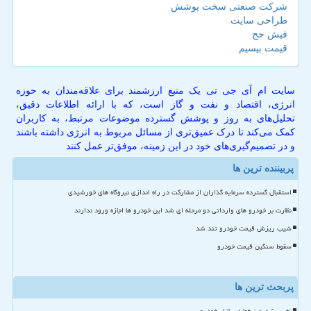
شرکت صنعتی سخت پوشش
طراحی سایت
فیش حج
قیمت بیسیم
سایت ام آی جی تی یک منبع ارزشمند برای علاقه‌مندان به حوزه
انرژی، اقتصاد و نفت و گاز است، که با ارائه اطلاعات دقیق،
تحلیل‌های به روز و پوشش گسترده موضوعات مرتبط، به کاربران
کمک می‌کند تا درک عمیق‌تری از مسائل مربوط به انرژی داشته باشند
و در تصمیم‌گیری‌های خود در این زمینه، موفق‌تر عمل کنند
پربیننده ترین ها
استقبال گسترده سرمایه گذاران از مشارکت در راه اندازی نیروگاه های خورشیدی
نظارت بر خودرو های وارداتی دو مرحله ای شد این خودرو ها اجازه ورود ندارند
شیب ریزش قیمت خودرو تند شد
سقوط سنگین قیمت خودرو
پربحث ترین ها