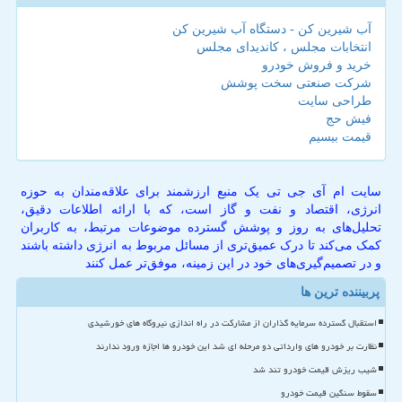
آب شیرین کن - دستگاه آب شیرین کن
انتخابات مجلس ، کاندیدای مجلس
خرید و فروش خودرو
شرکت صنعتی سخت پوشش
طراحی سایت
فیش حج
قیمت بیسیم
سایت ام آی جی تی یک منبع ارزشمند برای علاقه‌مندان به حوزه
انرژی، اقتصاد و نفت و گاز است، که با ارائه اطلاعات دقیق،
تحلیل‌های به روز و پوشش گسترده موضوعات مرتبط، به کاربران
کمک می‌کند تا درک عمیق‌تری از مسائل مربوط به انرژی داشته باشند
و در تصمیم‌گیری‌های خود در این زمینه، موفق‌تر عمل کنند
پربیننده ترین ها
استقبال گسترده سرمایه گذاران از مشارکت در راه اندازی نیروگاه های خورشیدی
نظارت بر خودرو های وارداتی دو مرحله ای شد این خودرو ها اجازه ورود ندارند
شیب ریزش قیمت خودرو تند شد
سقوط سنگین قیمت خودرو