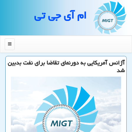
ام آی جی تی
منو
آژانس آمریكایی به دورنمای تقاضا برای نفت بدبین
شد