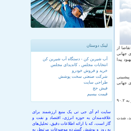
لینک دوستان
قاضا از
ی جهانی
آب شیرین کن - دستگاه آب شیرین کن
ود پیدا
انتخابات مجلس ، کاندیدای مجلس
خرید و فروش خودرو
شرکت صنعتی سخت پوشش
پیشبینی
طراحی سایت
 اخیرا اعلام نمود تقاضای جهانی
فیش حج
قیمت بیسیم
اوپک در گزارش ماهانه خود پیش بینی نمود تقاضای جهانی برای نفت در سال ۲۰۲۰ به میزان ۹.۴۶ میلیون بشکه در روز کاسته می شود و به ۹۰.۲
سایت ام آی جی تی یک منبع ارزشمند برای
علاقه‌مندان به حوزه انرژی، اقتصاد و نفت و
هد، شدت
گاز است، که با ارائه اطلاعات دقیق، تحلیل‌های
به روز و پوشش گسترده موضوعات مرتبط، به