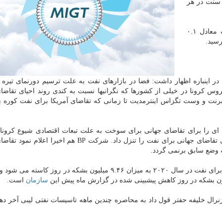
ت معادل ۰.۱ درصد کاهش پیدا کرد و به ۳۹ دلار و ۵۶ سنت در هر
بهای معاملات وست تگزاس اینترمدیت آمریکا سه سنت معادل ۰.۱
اینباره اظهار داشت: فضا در بازارهای نفت به علت ترسیم دورنمای تیره ت
روس کرونا در خیلی از کشورها که نگرانیها نسبت به کندی روند احیای تقاضا
نت و وست تگزاس اینترمدیت تا زمانی که تقاضای آمریکا برای نفت کوره بهب
 ای را برای تقاضای جهانی برای سوخت به علت تبعات اقتصادی شیوع کرونا 
کرده اند و اوپک در جدید ترین گزارش ماهانه خود پیشبینی تقاضای جهانی برای نفت را تنزل داد. شرکت BP هم
سازمان
است.
ژنرال خلیفه حفتر قول داد به محاصره چندین ماهه تاسیسات نفتی لیبی آخر د