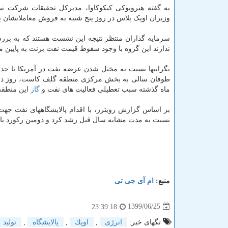
به گفته هیرویوکی کیکوکاوا، مدیرکل تحقیقات شرکت ن
وزیران اوپک پلاس در روز پنج شنبه به فروش معاملاتشان پر
سرمایه گذاران منتظر نتیجه این نشست هستند که به بررسی
ندارند این گروه با وجود سقوط قیمت نفت برنت به پایین مرز ۴۰ دلار، کاهش بیشتر تولید را سفارش
نگرانیها نسبت به مختل شدن عرضه نفت در آمریکا تا حدودی
طوفان سالی به بخش مرکزی منطقه گلف کاست، روز دوشنب
ماه گذشته سبب تعطیلی فعالیت های نفت و
گاز
این منطقه
بر اساس گزارش رویترز، با اقدام پالایشگاههای نفت جهت 
نسبت به مدت مشابه سال قبل رشد کرد و دومین رکورد بالا 
منبع:
ام آی جی تی
1399/06/25
23:39:18
تگهای خبر:
انرژی
,
اوپك
,
پالایشگاه
,
تولید