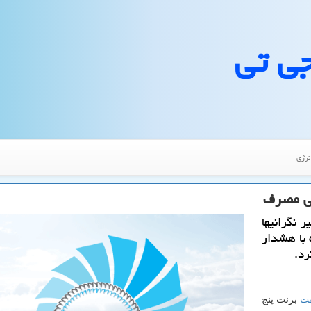
جی تی
نرژی
فی مصرف
 نگرانیها
 با هشدار
رد.
ت
برنت پنج