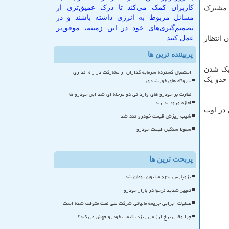
کاربران کمک می‌کند تا درک عمیق‌تری از
ی مشترک
مسائل مربوط به انرژی داشته باشند و در
تصمیم‌گیری‌های خود در این زمینه، موفق‌تر
عمل کنند
 انتظار
پربیننده ترین ها
دیک شدن
استقبال گسترده سرمایه گذاران از مشارکت در راه اندازی
 حدو یک
نیروگاه های خورشیدی
نظارت بر خودرو های وارداتی دو مرحله ای شد این خودرو ها
اجازه ورود ندارند
 در اوت
شیب ریزش قیمت خودرو تند شد
سقوط سنگین قیمت خودرو
پربحث ترین ها
پژوپارس ۶۴۰ میلیون تومان شد
تغییر شدید نرخها در بازار خودرو
عملیات اجرایی جریمه مالیاتی شرکت ملی نفت متوقف شده است
چرا وقتی نرخ ارز می ریزد، قیمت خودرو جهش می کند؟