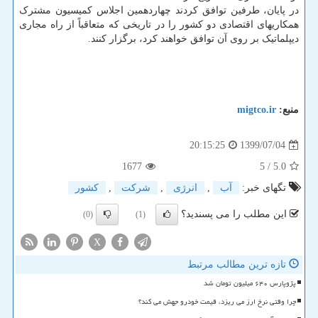
در پایان، طرفین توافق کردند چهاردهمین اجلاس کمیسیون مشترک
همکاریهای اقتصادی دو کشور را در تاریخی که متعاقباً از راه مجاری
دیپلماتیک بر روی آن توافق خواهند کرد، برگزار کنند.
منبع:
migtco.ir
1399/07/04
20:15:25
1677
/ 5
5.0
تگهای خبر:
آب
,
انرژی
,
شركت
,
كشور
این مطلب را می پسندید؟
(0)
(1)
X
تازه ترین مطالب مرتبط
پژوپارس ۶۴۰ میلیون تومان شد
چرا وقتی نرخ ارز می ریزد، قیمت خودرو جهش می کند؟