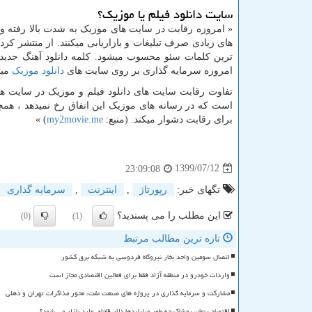
سایت دانلود فیلم یا موزیک؟
« امروزه رقابت در سایت های موزیک به شدت بالا رفته و 
های زیادی صرف تبلیغات و بازاریابی میکنند. از منتشر کرد
ترین کلمات سئو محسوب میشود. کلمه دانلود آهنگ جدید ی
امروزه سرمایه گذاری بر روی سایت های
دانلود موزیک
میت
تفاوت رقابت سایت های دانلود فیلم و موزیک در سایت ها
است که در رسانه های موزیک این اتفاق رخ نمیدهد ، همچنی
برای رقابت دشوار میکند. (منبع:
my2movie.me
) »
1399/07/12
23:09:08
تگهای خبر:
رپورتاژ
,
اینترنت
,
سرمایه گذاری
این مطلب را می پسندید؟
(0)
(1)
تازه ترین مطالب مرتبط
اتصال سومین واحد بخار نیروگاه فردوسی به شبکه برق کشور
واردات خودرو در منطقه آزاد فقط برای فعالین اقتصادی مجاز است
مشارکت و سرمایه گذاری در پروژه های صنعت نفت، محور مذاکرات تهران و دهلی
اقتصاد پنهان پوشاک چه طور میلیاردها دلار قاچاق وارد بازار می شود؟