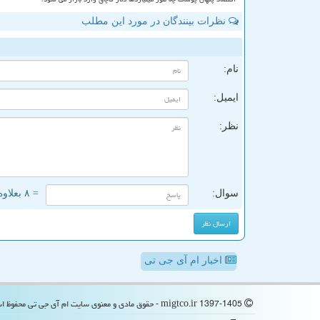
نظرات بینندگان در مورد این مطلب
ن
نام:
ایمیل:
نظر:
سوال:
= ۸ بعلاوه ۴
اخبار ام آی جی تی
migtco.ir 1397-1405 - حقوق مادی و معنوی سایت ام آی جی تی محفوظ است