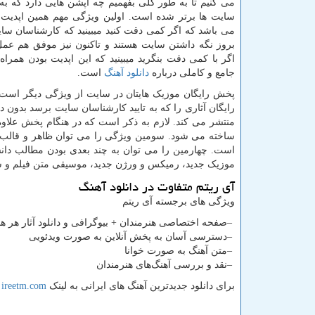
می کنیم تا به طور کلی بفهمیم چه آپشن هایی دارد که به
سایت ها برتر شده است. اولین ویژگی مهم همین اپدیت
می باشد که اگر کمی دقت کنید میبینید که کارشناسان سا
بروز نگه داشتن سایت هستند و تاکنون نیز موفق هم عمل 
اگر با کمی دقت بنگرید میبینید که این اپدیت بودن همراه
جامع و کاملی درباره
دانلود آهنگ
است.
پخش رایگان موزیک هایتان در سایت از ویژگی دیگر است. 
رایگان آثاری را که به تایید کارشناسان سایت برسد بدون د
منتشر می کند. لازم به ذکر است که در هنگام پخش علا
ساخته می شود. سومین ویژگی را می توان ظاهر و قالب 
است. چهارمین را می توان به چند بعدی بودن مطالب دانست
موزیک جدید، رمیکس و ورژن جدید، موسیقی متن فیلم و س
آی ریتم متفاوت در دانلود آهنگ
ویژگی های برجسته آی ریتم
–
صفحه اختصاصی هنرمندان + بیوگرافی و دانلود آثار هر هن
–
دسترسی آسان به پخش آنلاین به صورت ویدئویی
–
متن آهنگ به صورت خوانا
–
نقد و بررسی آهنگ‌های هنرمندان
برای دانلود جدیدترین آهنگ های ایرانی به لینک
ireetm.com
ر