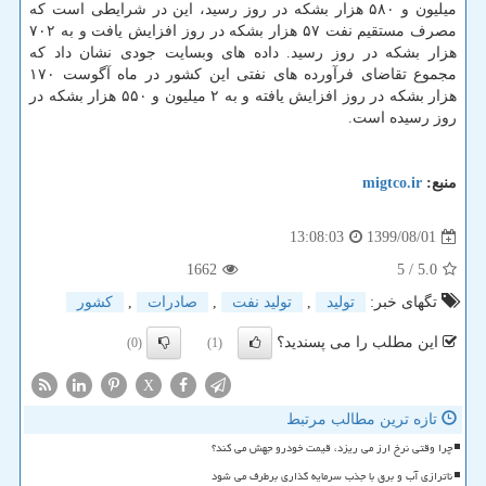
میلیون و ۵۸۰ هزار بشکه در روز رسید، این در شرایطی است که
مصرف مستقیم نفت ۵۷ هزار بشکه در روز افزایش یافت و به ۷۰۲
هزار بشکه در روز رسید. داده های وبسایت جودی نشان داد که
مجموع تقاضای فرآورده های نفتی این کشور در ماه آگوست ۱۷۰
هزار بشکه در روز افزایش یافته و به ۲ میلیون و ۵۵۰ هزار بشکه در
روز رسیده است.
منبع:
migtco.ir
1399/08/01
13:08:03
1662
/ 5
5.0
تگهای خبر:
تولید
,
تولید نفت
,
صادرات
,
كشور
این مطلب را می پسندید؟
(0)
(1)
X
تازه ترین مطالب مرتبط
چرا وقتی نرخ ارز می ریزد، قیمت خودرو جهش می کند؟
ناترازی آب و برق با جذب سرمایه گذاری برطرف می شود