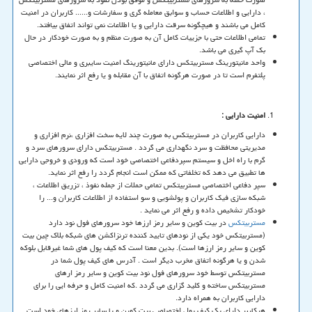
، دارایی و اطلاعات حساب و سوابق معامله گری و سفارشات و...... کاربران در امنیت
کامل می باشند و هیچگونه سرقت دارایی و یا اطلاعات نمی تواند اتفاق بیافتد.
تمامی اطلاعات حتی با جزییات کامل آن به صورت منظم و به صورت خودکار در حال
بک آپ گیری می باشد.
واحد مانیتورینگ مستربیتکس دارای مانیتورینگ امنیت سایبری و مالی اختصاصی
پلتفرم است تا در صورت هرگونه اتفاق با آن مقابله و یا رفع اثر نمایند.
امنیت دارایی :
دارایی کاربران در مستربیتکس به صورت چند لایه سخت افزاری ،نرم افزاری و
مدیریتی محافظت و سرد نگهداری می گردد . مستربیتکس دارای سرورهای سرد و
گرم با راه اخل و سیستم سپردفاعی اختصاصی خود است که ورودی و خروجی دارایی
ها تطبیق می دهد که تخلفاتی که ممکن است انجام گردد را رفع اثر نماید.
سپر دفاعی اختصاصی مستربیتکس تمامی حملات از جمله نفوذ ، تزریق اطلاعات ،
شبکه سازی فیک کاربران و پولشویی و سو استفاده از اطلاعات کاربران و... را
خودکار تشخیص داده و رفع اثر می نماید .
مستربیتکس
در بیت کوین و سایر رمز ارزها خود سرورهای فول نود دارد
(مستربیتکس خود یکی از نودهای تایید کننده ترنزاکشن های شبکه بلاک چین بیت
کوین و سایر رمز ارزها است). بدین معنا است که کیف پول های شما غیرقابل بلوکه
شدن و یا هرگونه اتفاق مخرب دیگر است . آدرس های کیف پول شما در
مستربیتکس توسط خود سرورهای فول نود بیت کوین و سایر رمز ارهای
مستربیتکس ساخته و کلید گزاری می گردد .که امنیت کامل و حرفه ایی را برای
دارایی کاربران به همراه دارد.
هرکاربر دارای یک کیف پول اختصاصی بیت کوین و یا سایر رمز ارزهای خود است