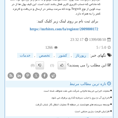
که مادامی که حساب کاربری کاربر فعال باشد ثابت است. این کیف پول ها از در
بیت کوین از نوع
Segwit
بوده که سرعت بیشتر در ارسال و دریافت و کارمزد
کمتر را به همراه دارد.
برای ثبت نام بر روی لینک زیر کلیک کنید:
https://mrbitex.com/fa/register/2009800172
1399/08/10
23:32:17
1266
/ 5
5.0
تگهای خبر:
رپورتاژ
,
كشور
,
تخصص
,
خدمات
این مطلب را می پسندید؟
(0)
(1)
X
تازه ترین مطالب مرتبط
عملیات اجرایی جریمه مالیاتی شرکت ملی نفت متوقف شده است
ناترازی آب و برق با جذب سرمایه گذاری برطرف می شود
توسعه سیستم های هوشمند در منطقه 8 عملیات انتقال گاز شتاب گرفت
افزایش قیمت بنزین منتفی است