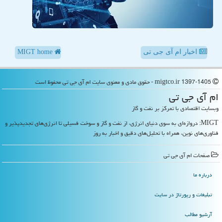
اخبار ام آی جی تی
MIGT home
migtco.ir 1397-1405 - حقوق مادی و معنوی سایت ام آی جی تی محفوظ است
ام آی جی تی
وبسایت اقتصادی با تمرکز بر نفت و گاز
MIGT: دروازه‌ای به سوی دنیای انرژی، از نفت و گاز و سوخت فسیلی تا انرژی‌های تجدیدپذیر و
فناوری‌های نوین، همراه با تحلیل‌های دقیق و اخبار به روز
صفحات ام آی جی تی
درباره ما
تبلیغات و رپورتاژ در سایت
آرشیو مطالب