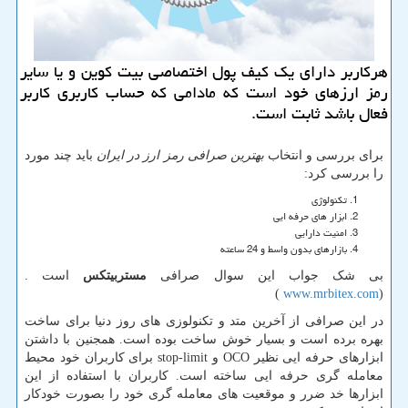
هركاربر دارای یك كیف پول اختصاصی بیت كوین و یا سایر
رمز ارزهای خود است كه مادامی كه حساب كاربری كاربر
فعال باشد ثابت است.
برای بررسی و انتخاب
بهترین صرافی رمز ارز در ایران
باید چند مورد
را بررسی کرد:
تکنولوژی
ابزار های حرفه ایی
امنیت دارایی
بازارهای بدون واسط و 24 ساعته
بی شک جواب این سوال صرافی
مستربیتکس
است .
)
www.mrbitex.com
(
در این صرافی از آخرین متد و تکنولوزی های روز دنیا برای ساخت
بهره برده است و بسیار خوش ساخت بوده است. همجنین با داشتن
ابزارهای حرفه ایی نظیر
OCO
و
stop-limit
برای کاربران خود محیط
معامله گری حرفه ایی ساخته است. کاربران با استفاده از این
ابزارها خد ضرر و موقعیت های معامله گری خود را بصورت خودکار