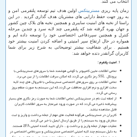
انتخاب می کنند.
زمان پایه ریزی
مستربیتکس
اولین هدف تیم توسعه پلتفرمی امن و
به روز جهت حفظ دارایی های مشتریان هدف گذاری گردید . در این
راستا از نخبه های امنیت سایبری و همچنین نخبه های بلاک چین کشور
و جهان بهره گرفته شد که پلتفرمی چند لایه سرد و چندین مرحله
کنترل و همچنین سپردفاعی اختصاصی خود را توسعه داده ایم و
همواره در حال ارتقاع سپر امنیتی و اضافه کردن امنیت بیشتر خود
هستیم . برای شفافیت بیشتر توضیحاتی به شرح زیر برای شما
کاربران گرانقدر دتده خواهد شد:
امنیت پلتفرم :
تمامی اطلاعات مابین کامپیوتر یا گوشی هوشمند شما با سرورهای مستربیتکس با
پروتکل
SSL
رمز نگاری می گردد که امکان سرقت اطلاعات را از بین می برد.
تمامی اطلاعات بر روی سرورهای اختصاصی مستربیتکس با فایروال های چند لایه
سخت افزاری و نرم افزاری محافظت می گردد.که این سیستم به صورت منظم بروز
رسانی می گردد.
از لحظه ثبت نام در مستربیتکس تمامی اطلاعات شما به صورت رمز نگاری های بسیار
پیشرفته ذخیره می گردد که در صورت ورود غیرمجاز به سرور اطلاعات کاربران
قابل مشاهده نباشد.
کاربران در مستربیتکس هرگونه فعالیت های مهم از جمله برداشت و واریز و ثبت
سفارش ورود به سیستم را از طریق ارسال ایمیل با خبر می گردند.
عملیات مهم از جمله واریز و برداشت و... دارای تایید کننده امنیتی
2FA
هستند.
به دلیل سیستم چند لایه امنیتی اختصاصی مستربیتکس و سپردفاعی اختصاصی در
صورت حمله به سرورهای
مستربیتکس
و موفق بودن نفوذ به سرورهای مستربیتکس