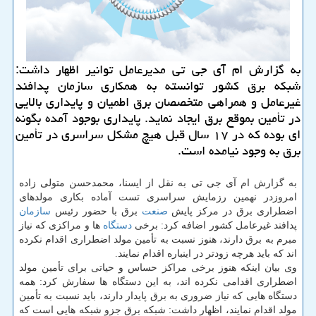
به گزارش ام آی جی تی مدیرعامل توانیر اظهار داشت:
شبكه برق كشور توانسته به همكاری سازمان پدافند
غیرعامل و همراهی متخصصان برق اطمیان و پایداری بالایی
در تأمین بموقع برق ایجاد نماید. پایداری بوجود آمده بگونه
ای بوده كه در ۱۷ سال قبل هیچ مشكل سراسری در تأمین
برق به وجود نیامده است.
به گزارش ام آی جی تی به نقل از ایسنا، محمدحسن متولی زاده
امروزدر نهمین رزمایش سراسری تست آماده بکاری مولدهای
اضطراری برق در مرکز پایش
صنعت
برق با حضور رئیس
سازمان
پدافند غیرعامل کشور اضافه کرد: برخی
دستگاه
ها و مراکزی که نیاز
مبرم به برق دارند، هنوز نسبت به تأمین مولد اضطراری اقدام نکرده
اند که باید هرچه زودتر در اینباره اقدام نمایند.
وی بیان اینکه هنوز برخی مراکز حساس و حیاتی برای تأمین مولد
اضطراری اقدامی نکرده اند، به این دستگاه ها سفارش کرد: همه
دستگاه هایی که نیاز ضروری به برق پایدار دارند، باید نسبت به تأمین
مولد اقدام نمایند، اظهار داشت: شبکه برق جزو شبکه هایی است که