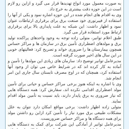
به صورت معمول مورد انواع تهدیدها قرار می گیرد و ازاین رو لازم
است در این حوزه دقت بیشتری به خرج داد.
وی به اقدام های انجام شده در این حوزه اشاره نمود و یکی از آنها را
استفاده از فیبرنوری خود صنعت برق برای برقراری ارتباطات عنوان
نمود و اظهار داشت: این شبکه به علت پایداری بالا برای برقراری
ارتباط مورد استفاده قرار می گیرد.
طبق اعلام توانیر، متولی زاده توجه به وجود واحدهای پراکنده تولید
برق و مولدهای اضطراری تأمین برق در سازمان ها و مراکز حساس
همچون بیمارستان ها را ضروری خواند و تصریح کرد: فعالیتهای خوبی
در این سال های اخیر صورت گرفته است.
مدیرعامل توانیر توضیح داد: سازمان های زیادی این مولدها را تأمین و
آماده به کار کرده اند که در شرایط خاص می توان از وجود آنها
استفاده کرد، همچنان که در اوج مصرف تابستان سال جاری این امر
انجام شد.
وی با اشاره به اینکه هنوز برخی مراکز حساس و حیاتی برای تأمین
مولد اضطراری اقدامی نکرده اند، سفارش کرد: همه دستگاه هایی
که نیاز ضروری به برق پایدار دارند، باید نسبت به تأمین مولد اقدام
نمایند.
متولی زاده اظهار داشت: برخی مواقع امکان دارد نتوان به علل
مشکلات طبیعی برق مورد نیاز را تأمین کرد ازاین رو داشتن مولد
برای همه دستگاه ها و مراکز حساس ضروریست.
مدیرعامل توانیر از آمادگی این شرکت برای کمک به دستگاه هایی