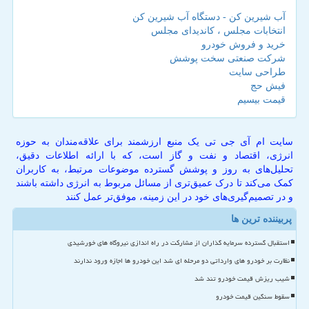
آب شیرین کن - دستگاه آب شیرین کن
انتخابات مجلس ، کاندیدای مجلس
خرید و فروش خودرو
شرکت صنعتی سخت پوشش
طراحی سایت
فیش حج
قیمت بیسیم
سایت ام آی جی تی یک منبع ارزشمند برای علاقه‌مندان به حوزه
انرژی، اقتصاد و نفت و گاز است، که با ارائه اطلاعات دقیق،
تحلیل‌های به روز و پوشش گسترده موضوعات مرتبط، به کاربران
کمک می‌کند تا درک عمیق‌تری از مسائل مربوط به انرژی داشته باشند
و در تصمیم‌گیری‌های خود در این زمینه، موفق‌تر عمل کنند
پربیننده ترین ها
استقبال گسترده سرمایه گذاران از مشارکت در راه اندازی نیروگاه های خورشیدی
نظارت بر خودرو های وارداتی دو مرحله ای شد این خودرو ها اجازه ورود ندارند
شیب ریزش قیمت خودرو تند شد
سقوط سنگین قیمت خودرو