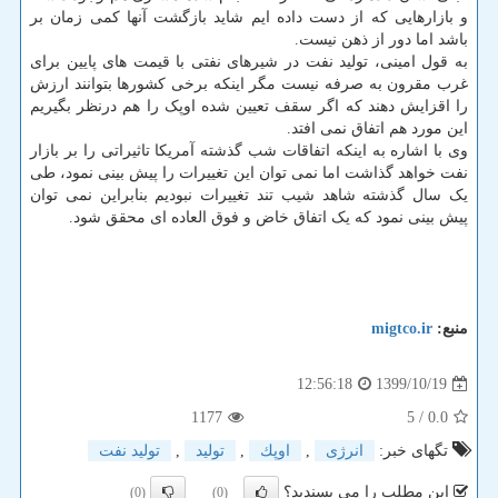
و بازارهایی که از دست داده ایم شاید بازگشت آنها کمی زمان بر
باشد اما دور از ذهن نیست.
به قول امینی، تولید نفت در شیرهای نفتی با قیمت های پایین برای
غرب مقرون به صرفه نیست مگر اینکه برخی کشورها بتوانند ارزش
را اقزایش دهند که اگر سقف تعیین شده اوپک را هم درنظر بگیریم
این مورد هم اتفاق نمی افتد.
وی با اشاره به اینکه اتفاقات شب گذشته آمریکا تاثیراتی را بر بازار
نفت خواهد گذاشت اما نمی توان این تغییرات را پیش بینی نمود، طی
یک سال گذشته شاهد شیب تند تغییرات نبودیم بنابراین نمی توان
پیش بینی نمود که یک اتفاق خاض و فوق العاده ای محقق شود.
منبع:
migtco.ir
1399/10/19
12:56:18
1177
/ 5
0.0
تگهای خبر:
انرژی
,
اوپك
,
تولید
,
تولید نفت
این مطلب را می پسندید؟
(0)
(0)