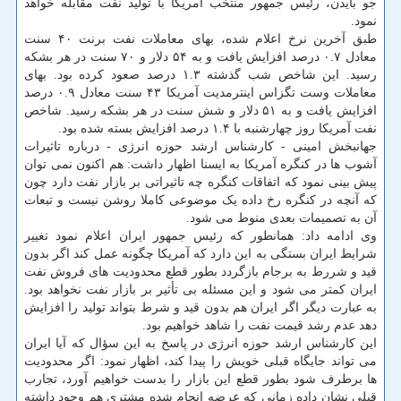
جو بایدن، رئیس جمهور منتخب آمریکا با تولید نفت مقابله خواهد
نمود.
طبق آخرین نرخ اعلام شده، بهای معاملات نفت برنت ۴۰ سنت
معادل ۰.۷ درصد افزایش یافت و به ۵۴ دلار و ۷۰ سنت در هر بشکه
رسید. این شاخص شب گذشته ۱.۳ درصد صعود کرده بود. بهای
معاملات وست تگزاس اینترمدیت آمریکا ۴۳ سنت معادل ۰.۹ درصد
افزایش یافت و به ۵۱ دلار و شش سنت در هر بشکه رسید. شاخص
نفت آمریکا روز چهارشنبه با ۱.۴ درصد افزایش بسته شده بود.
جهانبخش امینی - کارشناس ارشد حوزه انرژی - درباره تاثیرات
آشوب ها در کنگره آمریکا به ایسنا اظهار داشت: هم اکنون نمی توان
پیش بینی نمود که اتفاقات کنگره چه تاثیراتی بر بازار نفت دارد چون
که آنچه در کنگره رخ داده یک موضوعی کاملا روشن نیست و تبعات
آن به تصمیمات بعدی منوط می شود.
وی ادامه داد: همانطور که رئیس جمهور ایران اعلام نمود تغییر
شرایط ایران بستگی به این دارد که آمریکا چگونه عمل کند اگر بدون
قید و شررط به برجام بازگردد بطور قطع محدودیت های فروش نفت
ایران کمتر می شود و این مسئله بی تأثیر بر بازار نفت نخواهد بود.
به عبارت دیگر اگر ایران هم بدون قید و شرط بتواند تولید را افزایش
دهد عدم رشد قیمت نفت را شاهد خواهیم بود.
این کارشناس ارشد حوزه انرژی در پاسخ به این سؤال که آیا ایران
می تواند جایگاه قبلی خویش را پیدا کند، اظهار نمود: اگر محدودیت
ها برطرف شود بطور قطع این بازار را بدست خواهیم آورد، تجارب
قبلی نشان داده زمانی که عرضه انجام شده مشتری هم وجود داشته