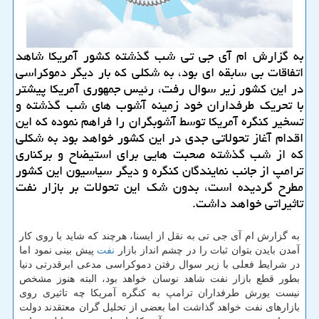
به گزارش ام آی جی تی شب گذشته کشور آمریکا شاهد
اتفاقات بی سابقه ای بود، به شکلی که بار دیگر دموکراسی
در این کشور زیر سوال رفت، رئیس جمهوری آمریکا پیشتر
با تحریک طرفداران خود زمینه آشوب های شب گذشته و
تسخیر کنگره آمریکا توسط آشوبگران را فراهم نموده که این
اقدام آغاز تحولاتی جدی در این کشور خواهد بود به شکلی
که از شب گذشته صحبت هایی برای استیضاح و برکناری
ترامپ از جانب نمایندگان کنگره و دیگر سیاسیون این کشور
مطرح گردیده است، بدون شک این تحولات بر بازار نفت
تاثیراتی خواهد داشت.
به گزارش ام آی جی تی به نقل از ایسنا، هرچند که شاید با روی کار
آمدن بایدن بتوان ثبات را در چشم انداز بازار
نفت
پیش بینی نمود اما
در شرایط فعلی با زیر سوال رفتن دموکراسی مدعی ابرقدرتی دنیا
بطور قطع بازار نفت شاهد نوسان خواهد بود، البته هنوز مشخص
نیست یورش طرفداران ترامپ به کنگره آمریکا چه تاثیری روی
بازارهای نفت خواهد گذاشت اما بعضی از تحلیل گران معتقدند دولت