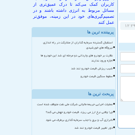
کاربران کمک می‌کند تا درک عمیق‌تری از
مسائل مربوط به انرژی داشته باشند و در
تصمیم‌گیری‌های خود در این زمینه، موفق‌تر
عمل کنند
پربیننده ترین ها
استقبال گسترده سرمایه گذاران از مشارکت در راه اندازی
نیروگاه های خورشیدی
نظارت بر خودرو های وارداتی دو مرحله ای شد این خودرو ها
اجازه ورود ندارند
شیب ریزش قیمت خودرو تند شد
سقوط سنگین قیمت خودرو
پربحث ترین ها
عملیات اجرایی جریمه مالیاتی شرکت ملی نفت متوقف شده است
چرا وقتی نرخ ارز می ریزد، قیمت خودرو جهش می کند؟
ناترازی آب و برق با جذب سرمایه گذاری برطرف می شود
دور تغییر قیمت خودرو تند شد