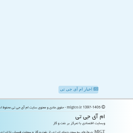
اخبار ام آی جی تی
migtco.ir 1397-1405 - حقوق مادی و معنوی سایت ام آی جی تی محفوظ است
ام آی جی تی
وبسایت اقتصادی با تمرکز بر نفت و گاز
MIGT: دروازه‌ای به سوی دنیای انرژی، از نفت و گاز و سوخت فسیلی تا انرژی