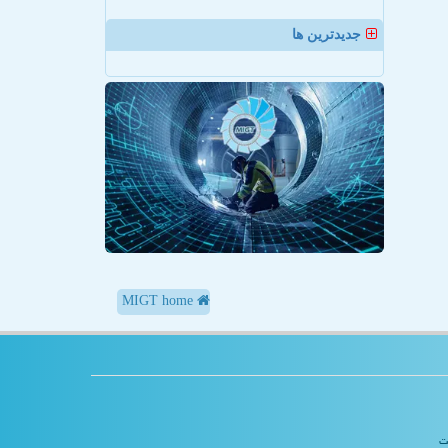
جدیدترین ها
MIGT home
یت