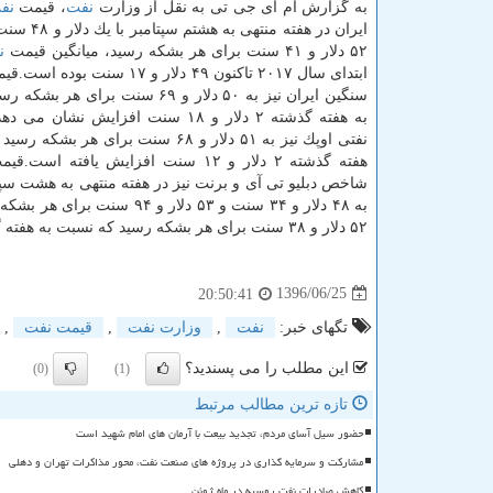
به گزارش ام آی جی تی به نقل از وزارت
نفت
، قیمت
نف
ایران در هفته منتهی
۵۲ دلار و ۴۱ سنت برای هر بشكه رسید، میانگین قیمت
ن
ابتدای سال ۲۰۱۷ تاكنون ۴۹ دلار و ۱۷ سنت بوده است.قیمت
سنگین ایران نیز به ۵۰ دلار و ۶۹ سنت برای 
به هفته گذشته ۲ دلار و ۱۸ سنت افزایش نشان
نفتی اوپك نیز به ۵۱ دلار و ۶۸ سنت برای هر ب
هفته گذشته ۲ دلار و ۱۲ سنت افزایش یافته است.قیمت
به ۴۸ دلار و ۳۴ سنت و ۵۳ دلار و ۹۴ سنت برای هر بشكه رسید.همچنین قیمت
۵۲ دلار و ۳۸ سنت برای هر بشكه رسید كه نسبت به هفته گذشته به ترتیب ۲ دلار و ۱۵ و ۲ دلار و ۲۶ سنت افزایش را نشان می دهد.
1396/06/25
20:50:41
تگهای خبر:
نفت
,
وزارت نفت
,
قیمت نفت
,
این مطلب را می پسندید؟
(0)
(1)
تازه ترین مطالب مرتبط
حضور سیل آسای مردم، تجدید بیعت با آرمان های امام شهید است
مشارکت و سرمایه گذاری در پروژه های صنعت نفت، محور مذاکرات تهران و دهلی
کاهش صادرات نفت روسیه در ماه ژوئن