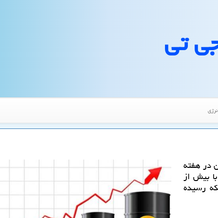
جی تی
نرژی
 در هفته
۱۷ شهریورماه) با بیش از
ای هر بشكه رسیده