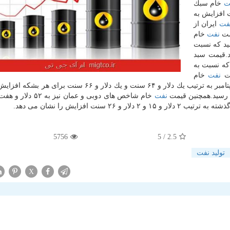
ت
خام سبك
 به هشتم سپتامبر با یك دلار و ۴۸ سنت افزایش به
فت
ایران از
نفت
خام
هر بشكه رسید كه نسبت
 می دهد.قیمت سبد
شكه رسید كه نسبت به
نفت
خام
شاخص دبلیو تی آی و برنت نیز در هفته منتهی به هشت سپتامبر به ترتیب یك دلار و ۶۴ سنت و یك دلار و ۶۶ س
نفت
خام شاخص های دوبی و عمان نیز ب
5756
/ 5
2.5
تولید نفت
X