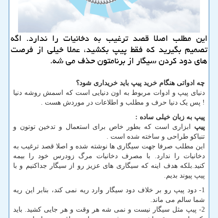
این مطلب اصلا قصد ترغیب به دخانیات را ندارد. اگه
تصمیم بگیرید كه فقط پیپ بكشید، عملا خیلی از فرصت
های دود كردن سیگار از برنامتون حذف می شه.
چه ادواتی هنگام خرید پیپ باید خریداری شود؟
دنیای پیپ و ادوات مربوط به اون دنیایی است که اسمش روشه دنیا
! پس یک دنیا حرف و مطلب و اطلاعات در موردش هست .
پیپ به زبان خیلی ساده :
پیپ
ابزاری است که بطور خاص برای استعمال و تدخین توتون و
تنباکو طراحی و ساخته شده است .
این مطلب صرفا جهت سیگاری ها نوشته شده و اصلا قصد ترغیب به
دخانیات را ندارد. با مصرف دخانیات مرگ زودرس خود را بیمه
کنید.بلکه هدف اینه که سیگاری های عزیز رو از سیگار جداکنیم و با
پیپ پیوند بدیم.
1- دود پیپ رو بر خلاف دود سیگار وارد ریه نمی کند، بنابر این ریه
شما سالم می ماند.
2- پیپ مثل سیگار نیست و نمی شه هر وقت و هر جایی کشید. باید