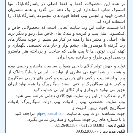
تر همه این محصولات فقط و فقط اصلی در پاسارگادتاباک تنها
اسموک شاپ استاندارد ایران یک دهه می گذرد و همه مشتریان
انجمن قهوه و انجمن پیپ قطعا قهوه های مجموعه پاسارگادتاباک را
استفاده کرده اند.
اما قسمت جالب این وب سایت آنجایی است که محصولاتی خاص و
کلکسیونی مثل پیپ و کبریت و فندک های خاص مثل زیپو و دیگر برند
های اصلی و معتبر دنیا را همه در کنار هم ببینیم.از چوب سیگار های
زیبا گرفته تا هومیدور های چشم نواز و جار های تخصصی نگهداری و
کهنه کردن توتون ها تا پیپ هایی که ساخت و پرداخته هنر ماسترو
رحیمی اولین طراح و سازنده پیپ ایران.
تولید و جهش تولید کالای داخلی همواره سیاست ماسترو رحیمی بوده
و هست و شما تنوع بی نظیری از تولیدات ایرانی پاسارگادتاباک از
پیپ و استند پیپ و کیف های چرمی پیپ و کیف های چرمی سیگارپیچ
و کیف های سیگاربرگ و حتی استند سیگاربرگ را همه تولید ایران
عزیز می توانید خریداری و از کالای ایرانی حمایت کنید.
لازم به ذکره در این وب سایت هیچ کالای دخانی عرضه نمی شود.
وب سایت تخصصی پیپ , ادوات پیپ,ادوات سیگاربرگ ,ادوات
سیگارپیچ ,قهوه ,زیپو , کبریت و ...
جهت مشاهده ادوات پیپ به سایت
pipesjournal.com
مراجعه کنید.
یا با شماره های زیر جهت مشاوره و سفارش تماس بگیرد:
تلفن ثابت :
02126403383 - 02126403387
تلفن مدیریت :
09352200077