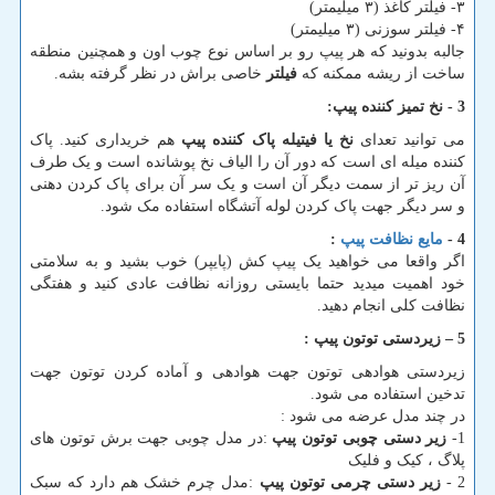
۳- فیلتر کاغذ (۳ میلیمتر)
۴- فیلتر سوزنی (۳ میلیمتر)
جالبه بدونید که هر پیپ رو بر اساس نوع چوب اون و همچنین منطقه
ساخت از ریشه ممکنه که
فیلتر
خاصی براش در نظر گرفته بشه.
3 -
نخ تمیز کننده پیپ:
می توانید تعدای
نخ یا فیتیله پاک کننده پیپ
هم خریداری کنید. پاک
کننده میله ای است که دور آن را الیاف نخ پوشانده است و یک طرف
آن ریز تر از سمت دیگر آن است و یک سر آن برای پاک کردن دهنی
و سر دیگر جهت پاک کردن لوله آتشگاه استفاده مک شود.
4 -
مایع نظافت پیپ
:
اگر واقعا می خواهید یک پیپ کش (پایپر) خوب بشید و به سلامتی
خود اهمیت میدید حتما بایستی روزانه نظافت عادی کنید و هفتگی
نظافت کلی انجام دهید.
5
–
زیردستی توتون پیپ :
زیردستی هوادهی توتون جهت هوادهی و آماده کردن توتون جهت
تدخین استفاده می شود.
در چند مدل عرضه می شود :
1-
زیر دستی چوبی توتون پیپ
:در مدل چوبی جهت برش توتون های
پلاگ ، کیک و فلیک
2 -
زیر دستی چرمی توتون پیپ
:مدل چرم خشک هم دارد که سبک