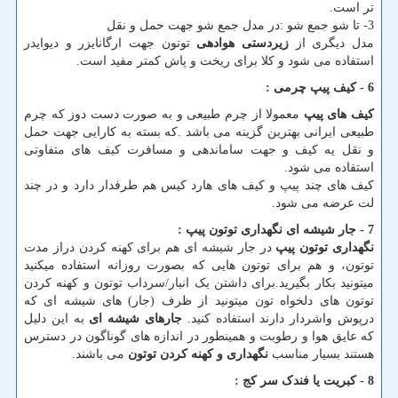
تر است.
3- تا شو جمع شو :در مدل جمع شو جهت حمل و نقل
مدل دیگری از
زیردستی هوادهی
توتون جهت ارگانایزر و دیوایدر
استفاده می شود و کلا برای ریخت و پاش کمتر مفید است.
6 - کیف پیپ چرمی :
کیف های پیپ
معمولا از چرم طبیعی و به صورت دست دوز که چرم
طبیعی ایرانی بهترین گزینه می باشد .که بسته به کارایی جهت حمل
و نقل یه کیف و جهت ساماندهی و مسافرت کیف های متفاوتی
استفاده می شود.
کیف های چند پیپ و کیف های هارد کیس هم طرفدار دارد و در چند
لت عرضه می شود.
7 - جار شیشه ای نگهداری توتون پیپ :
نگهداری توتون پیپ
در جار شیشه ای هم برای کهنه کردن دراز مدت
توتون، و هم برای توتون هایی که بصورت روزانه استفاده میکنید
میتونید بکار بگیرید.برای داشتن یک انبار/سرداب توتون و کهنه کردن
توتون های دلخواه تون میتونید از ظرف (جار) های شیشه ای که
درپوش واشردار دارند استفاده کنید.
جارهای شیشه ای
به این دلیل
که عایق هوا و رطوبت و همینطور در اندازه های گوناگون در دسترس
هستند بسیار مناسب
نگهداری و کهنه کردن توتون
می باشند.
8 - کبریت یا فندک سر کج :