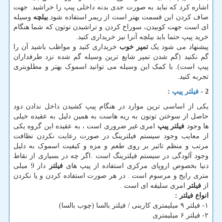
اشاره کرد که نباید به صورت جدی بدنه داخلی پیپ را خراشید. جهت
صاف کردن این قسمت بهتر است از ریمر استفاده شود.
بیلچه
وسیله
ای است جهت کوبیدن، سوراخ کردن و تراشیدن توتون که شما هنگام
خرید پیپ حتما باید بیلچه آنرا نیز خریداری کنید.
پیشنهاد می شود یک
تمپر خوب
خریداری کنید و مواظب باشید آن را
گم نکنید (گم شدن تمپر شایع ترین وسیله گم شده نزد طرفداران
پیپ است). با کمک این وسیله می توانید اسموک بهتر و مطلوبتری
تجربه کنید.
2 -
فیلتر پیپ
:
یکی از اساسی ترین موارد در هنگام پیپ کشیدن داخل ندادن دود
حاصل از سوختن توتون به ریه هاست به همین دلیل به عقیده خیلی
ها وجود
فیلتر پیپ
امری غیر ضروری است ، به عقیده این گروه یکی
از معایب وجود سیستم فیلترینگ در صورت رعایت نکردن نظافت
مرتب و منظم تاثیر بر روی طعم و مزه و کیفیت اسموک به دلیل
وجود آلودگی در سیستم فیلترینگ است .اگر چه در بسیاری از نقاط
دنیا بخصوص اروپای مرکزی استفاده از پیپ های
فیلتر
دار 9 میلی
متری رایج و مرسوم است . در هر صورت استفاده کردن و یا نکردن
از
فیلتر
امری سلیقه ای است .
انواع فیلتر :
۱- فیلتر ۹ میلیمتری کاربنی / فیلتر بالسا (چوب بالسا)
۲- فیلتر ۶ میلیمتری