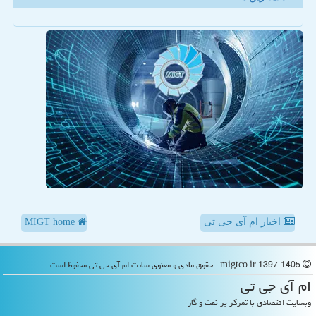
اخبار ام آی جی تی
MIGT home
migtco.ir 1397-1405 - حقوق مادی و معنوی سایت ام آی جی تی محفوظ است
ام آی جی تی
وبسایت اقتصادی با تمرکز بر نفت و گاز