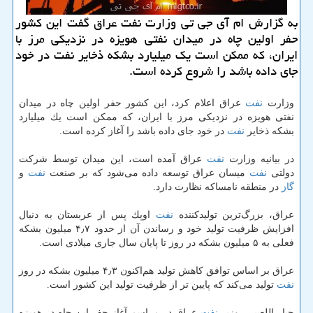
به گزارش ام آی جی تی وزارت نفت عراق گفت این كشور
حفر اولین چاه در میدان نفتی هویزه در نزدیكی مرز با
ایران، كه ممكن است یك میلیارد بشكه ذخایر نفت در خود
جای داده باشد را شروع كرده است.
وزارت
نفت
عراق اعلام كرد، این كشور حفر اولین چاه در میدان
نفتی هویزه در نزدیكی مرز با ایران، كه ممكن است یك میلیارد
بشكه ذخایر
نفت
در خود جای داده باشد را آغاز كرده است.
در بیانیه وزارت
نفت
عراق آمده است، این میدان توسط شركت
دولتی
نفت
میسان عراق توسعه داده می‌شود كه بر صنعت
نفت
و
گاز
در منطقه نامساكه نظارت دارد.
عراق، بزرگ‌ترین تولیدكننده
نفت
اوپك پس از عربستان به دنبال
افزایش ظرفیت تولید خود و رساندن آن از حدود ۴٫۷ میلیون بشكه
فعلی به ۵ میلیون بشكه در روز تا پایان سال جاری میلادی است.
عراق بر اساس توافق كاهش تولید هم‌اكنون ۴٫۳ میلیون بشكه در روز
نفت
تولید می‌كند كه پایین تر از ظرفیت تولید این كشور است.
جبار اللعیبی، وزیر
نفت
عراق در مراسم آغاز حفر این چاه در هویزه