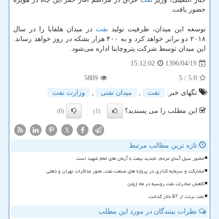
حضور یافت.
توسعه این میدان، ظرفیت تولید
نفت
در میدان هلفایا را در سال
۲۰۱۸ دو برابر خواهد كرد و به ۴۰۰ هزار بشكه در روز خواهد رساند.
این میدان توسط شركت پتروچاینا اداره می‌شود.
1396/04/19
15:12:02
5809
/ 5
5.0
تگهای خبر:
نفت
,
میدان نفتی
,
وزارت نفت
این مطلب را می پسندید؟
(0)
(1)
X
تازه ترین مطالب مرتبط
حضور سیل آسای مردم، تجدید بیعت با آرمان های امام شهید است
مشارکت و سرمایه گذاری در پروژه های صنعت نفت، محور مذاکرات تهران و دهلی
کاهش صادرات نفت روسیه در ماه ژوئن
نفت برنت از 97 دلار گذشت
نظرات بینندگان در مورد این مطلب