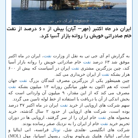
ایران در ماه اكتبر (مهر– آبان) بیش از ۶۰ درصد از نفت
خام صادراتی خویش را روانه بازار آسیا كرد.
به گزارش ام آی جی تی به نقل از وزارت
نفت
، ایران در ماه اكتبر
موفق شد ۶۳ درصد
نفت
خام صادراتی خویش را روانه بازار آسیا
كند، چین بزرگترین مشتری
نفت
ایران در آسیاست كه بیش از ۶۰۰
هزار بشكه
نفت
از ایران خریداری می كند.
چین همینطور یكی از بزرگترین مصرف كنندگان بزرگ
نفت
جهان
است كه هم اكنون به طور میانگین روزانه ۱۳ میلیون بشكه
نفت
مصرف می كند كه از این مقدار، ۹ میلیون آن وارداتی است كه
بخش اندكی از آن با دریافت با استفاده از خط لوله تامین می گردد.
سهم شركت های اروپایی از خرید
نفت
ایران در ماه اكتبر ۳۷ درصد
بوده است، شركت های اروپایی از حدود ۲ سال گذشته، خرید
محموله های
نفت
خام ایران را از سر گرفتند، اروپایی ها در دوران
تحریم خرید
نفت
خام از ایران را به نزدیك صفر رسانده بودند.
شركت های انگلیسی -هلندی شل،
توتال
فرانسه، انی ایتالیا و
ساراس ایتالیا، هلنیك پترولیوم یونان، رپسول اسپانیا، مول (MOL)