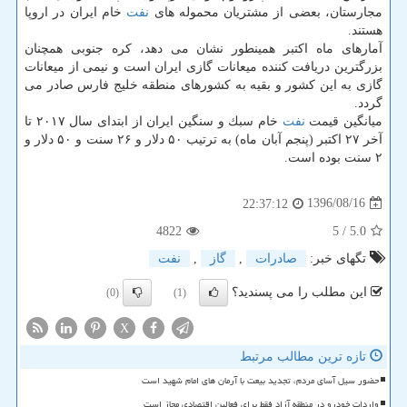
مجارستان، بعضی از مشتریان محموله های
نفت
خام ایران در اروپا
هستند.
آمارهای ماه اكتبر همینطور نشان می دهد، كره جنوبی همچنان
بزرگترین دریافت كننده میعانات گازی ایران است و نیمی از میعانات
گازی به این كشور و بقیه به كشورهای منطقه خلیج فارس صادر می
گردد.
میانگین قیمت
نفت
خام سبك و سنگین ایران از ابتدای سال ۲۰۱۷ تا
آخر ۲۷ اكتبر (پنجم آبان ماه) به ترتیب ۵۰ دلار و ۲۶ سنت و ۵۰ دلار و
۲ سنت بوده است.
1396/08/16
22:37:12
4822
/ 5
5.0
تگهای خبر:
صادرات
,
گاز
,
نفت
این مطلب را می پسندید؟
(0)
(1)
X
تازه ترین مطالب مرتبط
حضور سیل آسای مردم، تجدید بیعت با آرمان های امام شهید است
واردات خودرو در منطقه آزاد فقط برای فعالین اقتصادی مجاز است