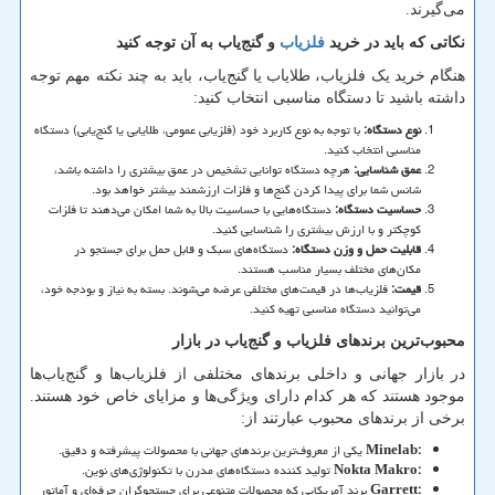
می‌گیرند.
نکاتی که باید در خرید
فلزیاب
و گنج‌یاب به آن توجه کنید
هنگام خرید یک فلزیاب، طلایاب یا گنج‌یاب، باید به چند نکته مهم توجه
داشته باشید تا دستگاه مناسبی انتخاب کنید:
نوع دستگاه
:
با توجه به نوع کاربرد خود (فلزیابی عمومی، طلایابی یا گنج‌یابی) دستگاه
مناسبی انتخاب کنید.
عمق شناسایی
:
هرچه دستگاه توانایی تشخیص در عمق بیشتری را داشته باشد،
شانس شما برای پیدا کردن گنج‌ها و فلزات ارزشمند بیشتر خواهد بود.
حساسیت دستگاه
:
دستگاه‌هایی با حساسیت بالا به شما امکان می‌دهند تا فلزات
کوچکتر و با ارزش بیشتری را شناسایی کنید.
قابلیت حمل و وزن دستگاه
:
دستگاه‌های سبک و قابل حمل برای جستجو در
مکان‌های مختلف بسیار مناسب هستند.
قیمت
:
فلزیاب‌ها در قیمت‌های مختلفی عرضه می‌شوند. بسته به نیاز و بودجه خود،
می‌توانید دستگاه مناسبی تهیه کنید.
محبوب‌ترین برندهای فلزیاب و گنج‌یاب در بازار
در بازار جهانی و داخلی برندهای مختلفی از فلزیاب‌ها و گنج‌یاب‌ها
موجود هستند که هر کدام دارای ویژگی‌ها و مزایای خاص خود هستند.
برخی از برندهای محبوب عبارتند از:
Minelab:
یکی از معروف‌ترین برندهای جهانی با محصولات پیشرفته و دقیق.
Nokta Makro:
تولید کننده دستگاه‌های مدرن با تکنولوژی‌های نوین.
Garrett:
برند آمریکایی که محصولات متنوعی برای جستجوگران حرفه‌ای و آماتور