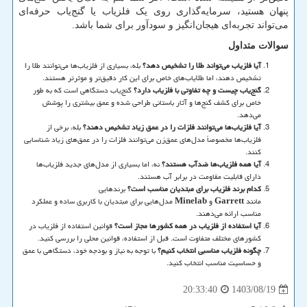
پنهان هستید، سرمایه‌گذاری روی یک فلزیاب یا گنج‌یاب حرفه‌ای
می‌تواند تجربه‌ای هیجان‌انگیز و سودآور برای شما باشد.
سوالات متداول
آیا فلزیاب می‌تواند طلا را تشخیص دهد؟
بله، بسیاری از فلزیاب‌ها می‌توانند طلا را
تشخیص دهند، اما طلایاب‌های خاص برای این کار دقیق‌تر و موثرتر هستند.
گنج‌یاب چیست و چه تفاوتی با فلزیاب دارد؟
گنج‌یاب دستگاهی است که به طور
خاص برای کشف گنج‌ها و آثار باستانی طراحی شده و عمق بیشتری را پوشش
می‌دهد.
آیا فلزیاب‌ها می‌توانند فلزات را در عمق زیاد تشخیص دهند؟
بله، برخی از
فلزیاب‌ها مخصوصاً مدل‌های عمق‌زن می‌توانند فلزات را در عمق‌های زیاد شناسایی
کنند.
آیا همه فلزیاب‌ها ضدآب هستند؟
نه، اما بسیاری از مدل‌های جدید فلزیاب‌ها
دارای قابلیت مقاومت در برابر آب هستند.
کدام برند فلزیاب برای مبتدیان مناسب است؟
برندهایی
مانند
Garrett
و
Minelab
مدل‌هایی برای مبتدیان با کاربری ساده و عملکرد
مناسب ارائه می‌دهند.
آیا استفاده از فلزیاب در همه کشورها مجاز است؟
قوانین استفاده از فلزیاب در
کشورهای مختلف متفاوت است. قبل از استفاده، قوانین محلی را بررسی کنید.
چگونه فلزیاب مناسبی انتخاب کنیم؟
با توجه به نیاز و بودجه خود، دستگاهی با عمق
و حساسیت مناسب انتخاب کنید.
1403/08/19
20:33:40