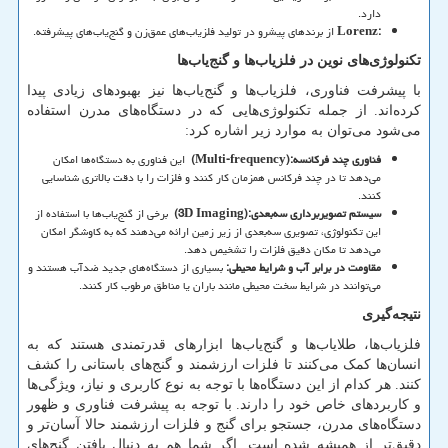
دارد.
Lorenz:
از برندهای پیشرو در تولید فلزیاب‌های عمق‌زن و گنج‌یاب‌های پیشرفته.
تکنولوژی‌های نوین در فلزیاب‌ها و گنج‌یاب‌ها
با پیشرفت فناوری، فلزیاب‌ها و گنج‌یاب‌ها نیز بهبودهای زیادی پیدا
کرده‌اند. از جمله تکنولوژی‌هایی که در دستگاه‌های مدرن استفاده
می‌شود می‌توان به موارد زیر اشاره کرد:
فناوری چند فرکانسه
(Multi-frequency):
این فناوری به دستگاه‌ها امکان
می‌دهد تا در چند فرکانس همزمان کار کنند و فلزات را با دقت بالاتری شناسایی
کنند.
سیستم تصویربرداری سه‌بعدی
(3D Imaging):
برخی از گنج‌یاب‌ها با استفاده از
این تکنولوژی، تصویری سه‌بعدی از زیر زمین ارائه می‌دهند که به کاوشگر امکان
می‌دهد تا مکان دقیق فلزات را تشخیص دهد.
مقاومت در برابر آب و شرایط محیطی
:
بسیاری از دستگاه‌های جدید ضدآب هستند و
می‌توانند در شرایط سخت محیطی مانند باران یا مناطق مرطوب کار کنند.
نتیجه‌گیری
فلزیاب‌ها، طلایاب‌ها و گنج‌یاب‌ها ابزارهای قدرتمندی هستند که به
انسان‌ها کمک می‌کنند تا فلزات ارزشمند و گنج‌های باستانی را کشف
کنند. هر کدام از این دستگاه‌ها با توجه به نوع کاربری و نیاز، ویژگی‌ها
و کاربردهای خاص خود را دارند. با توجه به پیشرفت فناوری و ظهور
دستگاه‌های مدرن، جستجو برای گنج و فلزات ارزشمند حالا آسان‌تر و
دقیق‌تر از همیشه شده است. اگر شما هم به دنبال یافتن گنج‌های