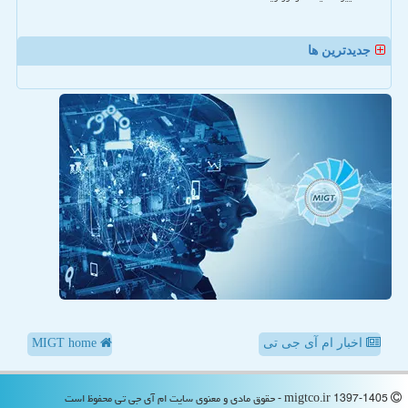
جدیدترین ها
اخبار ام آی جی تی
MIGT home
migtco.ir 1397-1405 - حقوق مادی و معنوی سایت ام آی جی تی محفوظ است