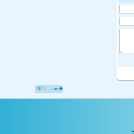
MIGT home
یت