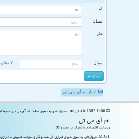
نام:
ایمیل:
نظر:
سوال:
= ۷ بعلاوه ۵
اخبار ام آی جی تی
migtco.ir 1397-1405 - حقوق مادی و معنوی سایت ام آی جی تی محفوظ است
ام آی جی تی
وبسایت اقتصادی با تمرکز بر نفت و گاز
MIGT: دروازه‌ای به سوی دنیای انرژی، از نفت و گاز و سوخت فسیلی تا انرژی