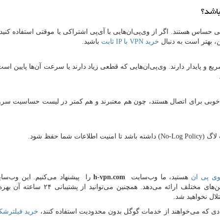
اشد؟
 حساس هستند. اگر از وی‌پی‌ان‌هایی با آی‌پی اشتراکی یا موقتی استفاده کنید،
، بهتر است به دنبال
خرید
VPN
با
IP
ثابت
باشید.
 و پایدار دارند. وی‌پی‌ان‌هایی که قطعی زیاد دارند یا سرعت آن‌ها پایین است،
‌های خوبی برای اتصال هستند، چون هم معتبرند و هم کمتر در لیست حساسیت سر
لاگ (
No-Log Policy
) داشته باشد تا امنیت اطلاعات شما حفظ شود.
وی پی ان
هستید، ما وب‌سایت
h-vpn.com
را پیشنهاد می‌کنیم. این وب‌سای
سرویس‌های وی‌پی‌ان با آی‌پی ثابت، سرعت بالا و لوکیشن‌های مختلف ارائه می‌دهد. همچنین 
ال نخواهید شد.
عادی که می‌خواهند از خدمات گوگل بدون محدودیت استفاده کنند،
خرید فیلترشک