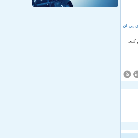
 پی ان
کنید.