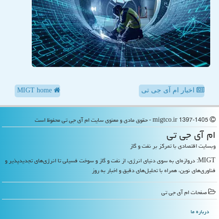
اخبار ام آی جی تی
MIGT home
migtco.ir 1397-1405 - حقوق مادی و معنوی سایت ام آی جی تی محفوظ است
ام آی جی تی
وبسایت اقتصادی با تمرکز بر نفت و گاز
MIGT: دروازه‌ای به سوی دنیای انرژی، از نفت و گاز و سوخت فسیلی تا انرژی‌های تجدیدپذیر و
فناوری‌های نوین، همراه با تحلیل‌های دقیق و اخبار به روز
صفحات ام آی جی تی
درباره ما