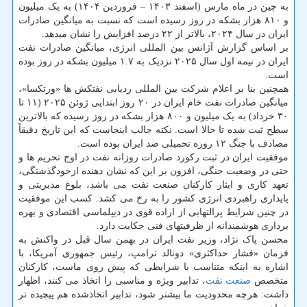
به چین در ماه مارس (اسفند ۱۴۰۳ – فروردین ۱۴۰۴) به یک میلیون
و ۸۱۰ هزار بشکه در روز رسیده است که نسبت به میانگین صادرات
ایران در سال ۲۰۲۴، بالاتر از ۲۲ درصد افزایش را نشان میدهد.
بر اساس گزارش آژانس بین المللی انرژی، میانگین صادرات نفت
ایران در نیمه اول سال ۲۰۲۵ نزدیک به ۱.۷ میلیون بشکه در روز بوده
است.
همچنین بنا بر اعلام شرکت بین المللی ردیابی نفتکش ها «ورتکسا»،
میانگین صادرات نفت خام ایران در ۲۰ روز ابتدایی ژوئن ۲۰۲۵ (۱۱ تا
۳۰ خرداد) به یک میلیون و ۸۰۰ هزار بشکه در روز رسیده که بالاترین
سطح ثبت شده تا حالا است. نکته جالب اینجاست که این تاریخ دقیقاً
مصادف با جنگ ۱۲ روزه تحمیلی ضد ایران بوده است.
موفقیت ایران در ثبت رکورد صادرات روزانه نفت در اوج تحریم ها و
حتی در وضعیت جنگی، افزون بر این که نشان دهنده ازخودگذشتگی،
تعهد کاری و ایثار کارکنان صنعت نفت می باشد، بلوغ مدیریتی و
پایداری راهبردی انرژی کشور را به رخ می کشد. کسب این موفقیت
در چنین شرایط پرالتهابی از اراده قوی در دیپلماسی اقتصادی و بهره
برداری هوشمندانه از ظرفیتهای فنی حکایت دارد.
محسن پاک نژاد، وزیر نفت ایران در بهمن سال قبل در واکنش به
فرمان «فشار حداکثری» دونالد ترامپ، رئیس جمهوری آمریکا، با
اشاره به اینکه متناسب با شرایطی که پیش روی ماست، کارکنان
متخصص
صنعت نفت
، تدابیر ویژه و مناسبی را اتخاذ می کنند، اظهار
داشت: هرچه محدودیت ما بیشتر شود، تدابیر اتخاذشده هم پیچیده تر