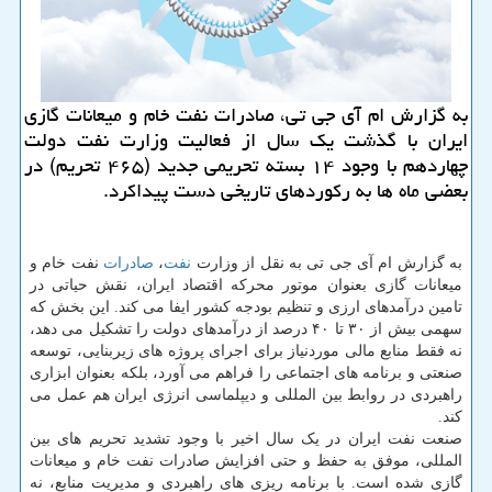
به گزارش ام آی جی تی، صادرات نفت خام و میعانات گازی
ایران با گذشت یک سال از فعالیت وزارت نفت دولت
چهاردهم با وجود ۱۴ بسته تحریمی جدید (۴۶۵ تحریم) در
بعضی ماه ها به رکوردهای تاریخی دست پیداکرد.
به گزارش ام آی جی تی به نقل از وزارت
نفت
،
صادرات
نفت خام و
میعانات گازی بعنوان موتور محرکه اقتصاد ایران، نقش حیاتی در
تامین درآمدهای ارزی و تنظیم بودجه کشور ایفا می کند. این بخش که
سهمی بیش از ۳۰ تا ۴۰ درصد از درآمدهای دولت را تشکیل می دهد،
نه فقط منابع مالی موردنیاز برای اجرای پروژه های زیربنایی، توسعه
صنعتی و برنامه های اجتماعی را فراهم می آورد، بلکه بعنوان ابزاری
راهبردی در روابط بین المللی و دیپلماسی انرژی ایران هم عمل می
کند.
صنعت نفت ایران در یک سال اخیر با وجود تشدید تحریم های بین
المللی، موفق به حفظ و حتی افزایش صادرات نفت خام و میعانات
گازی شده است. با برنامه ریزی های راهبردی و مدیریت منابع، نه