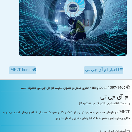
اخبار ام آی جی تی
MIGT home
migtco.ir 1397-1405 - حقوق مادی و معنوی سایت ام آی جی تی محفوظ است
ام آی جی تی
وبسایت اقتصادی با تمرکز بر نفت و گاز
MIGT: دروازه‌ای به سوی دنیای انرژی، از نفت و گاز و سوخت فسیلی تا انرژی‌های تجدیدپذیر و
فناوری‌های نوین، همراه با تحلیل‌های دقیق و اخبار به روز
صفحات ام آی جی تی