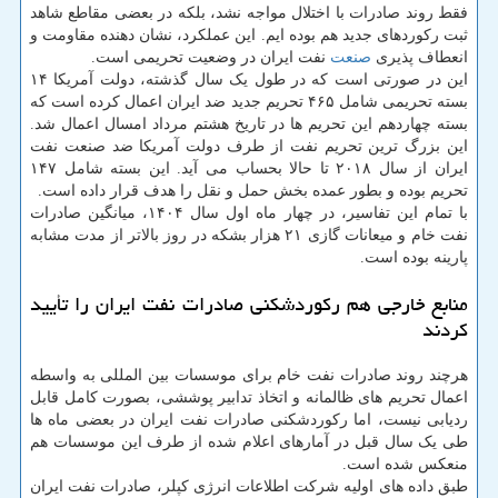
فقط روند صادرات با اختلال مواجه نشد، بلکه در بعضی مقاطع شاهد
ثبت رکوردهای جدید هم بوده ایم. این عملکرد، نشان دهنده مقاومت و
انعطاف پذیری
صنعت
نفت ایران در وضعیت تحریمی است.
این در صورتی است که در طول یک سال گذشته، دولت آمریکا ۱۴
بسته تحریمی شامل ۴۶۵ تحریم جدید ضد ایران اعمال کرده است که
بسته چهاردهم این تحریم ها در تاریخ هشتم مرداد امسال اعمال شد.
این بزرگ ترین تحریم نفت از طرف دولت آمریکا ضد صنعت نفت
ایران از سال ۲۰۱۸ تا حالا بحساب می آید. این بسته شامل ۱۴۷
تحریم بوده و بطور عمده بخش حمل و نقل را هدف قرار داده است.
با تمام این تفاسیر، در چهار ماه اول سال ۱۴۰۴، میانگین صادرات
نفت خام و میعانات گازی ۲۱ هزار بشکه در روز بالاتر از مدت مشابه
پارینه بوده است.
منابع خارجی هم رکوردشکنی صادرات نفت ایران را تأیید
کردند
هرچند روند صادرات نفت خام برای موسسات بین المللی به واسطه
اعمال تحریم های ظالمانه و اتخاذ تدابیر پوششی، بصورت کامل قابل
ردیابی نیست، اما رکوردشکنی صادرات نفت ایران در بعضی ماه ها
طی یک سال قبل در آمارهای اعلام شده از طرف این موسسات هم
منعکس شده است.
طبق داده های اولیه شرکت اطلاعات انرژی کپلر، صادرات نفت ایران