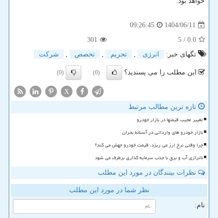
خواهد بود.
1404/06/11
09:26:45
301
/ 5
0.0
تگهای خبر:
انرژی
,
تحریم
,
تخصص
,
شركت
این مطلب را می پسندید؟
(0)
(0)
X
تازه ترین مطالب مرتبط
تغییر عجیب قیمتها در بازار خودرو
بازار خودرو های وارداتی در آستانه بحران
چرا وقتی نرخ ارز می ریزد، قیمت خودرو جهش می کند؟
ناترازی آب و برق با جذب سرمایه گذاری برطرف می شود
نظرات بینندگان در مورد این مطلب
نظر شما در مورد این مطلب
نام: