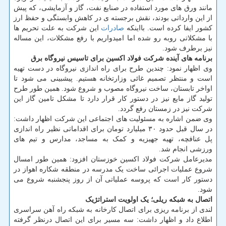
مانند ورق های مورد استفاده در صنایع نفت، گاز و آزمایشی، که پیش
از این وارداتی بودند، نقش برجسته ی در کاهش وابستگی و حفظ ارز
کشور ایفا کرده است. بااینکه
صادرات
این شرکت به علت تحریم ها
با مشکلاتی روبه رو شده اما امیدواریم با رفع مشکلات، این مساله
نیز برطرف شود.
برنامه های آینده شرکت فولاد اکسین برای تاسیس نیروگاه برق
وی اظهار نمود: چندین طرح برای راه اندازی نیروگاه در دست تهیه
است و منتظر تصمیم غائی وزارتخانه هستیم. پیشبینی می شود تا
اواخر تابستان، ساخت نیروگاه مصوب و شروع شود. همین طور طرح
تولید گاز مایع نیز در دستور کار قرار دارد تا مشکل تامین گاز این
شرکت نیز در زمستان رفع گردد.
وی ضمن اشاره به مسئولیت های اجتماعی این شرکت اظهار داشت:
در سال قبل حدود ۳۰ میلیارد تومان برای اقداماتی نظیر راه اندازی
پل عنافچه، تهیه جهیزیه و کمک به مساجد، مدارس و تیم های
ورزشی انجام شد.
مدیرعامل شرکت فولاد اکسین خوزستان افزود: همین طور امسال
شروع عملیات اجرائی ساخت یک مدرسه در منطقه شکاره اهواز در
دستور کار است که پروسه عملیاتی آن از روز پنجشنبه شروع می
شود.
اتصال به شبکه ریلی؛ یک اولویت استراتژیک
لندی از برنامه ریزی برای اتصال کارخانه به شبکه راه آهن سراسری
اطلاع داد و اظهار داشت: سه مسیر برای این اتصال درنظر گرفته