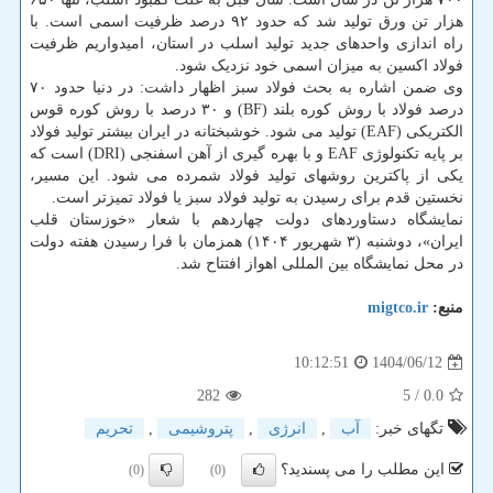
هزار تن ورق تولید شد که حدود ۹۲ درصد ظرفیت اسمی است. با
راه اندازی واحدهای جدید تولید اسلب در استان، امیدواریم ظرفیت
فولاد اکسین به میزان اسمی خود نزدیک شود.
وی ضمن اشاره به بحث فولاد سبز اظهار داشت: در دنیا حدود ۷۰
درصد فولاد با روش کوره بلند (BF) و ۳۰ درصد با روش کوره قوس
الکتریکی (EAF) تولید می شود. خوشبختانه در ایران بیشتر تولید فولاد
بر پایه تکنولوژی EAF و با بهره گیری از آهن اسفنجی (DRI) است که
یکی از پاکترین روشهای تولید فولاد شمرده می شود. این مسیر،
نخستین قدم برای رسیدن به تولید فولاد سبز یا فولاد تمیزتر است.
نمایشگاه دستاوردهای دولت چهاردهم با شعار «خوزستان قلب
ایران»، دوشنبه (۳ شهریور ۱۴۰۴) همزمان با فرا رسیدن هفته دولت
در محل نمایشگاه بین المللی اهواز افتتاح شد.
منبع:
migtco.ir
1404/06/12
10:12:51
282
/ 5
0.0
تگهای خبر:
آب
,
انرژی
,
پتروشیمی
,
تحریم
این مطلب را می پسندید؟
(0)
(0)