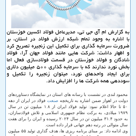
به گزارش ام آی جی تی، مدیرعامل فولاد اکسین خوزستان
با اشاره به وجود تمام شبکه ارزش فولاد در استان، بر
ضرورت سرمایه گذاری برای تکمیل این زنجیره تصریح کرد
و اظهار داشت: شرکت هایی مانند فولاد جهان آرا، فولاد
شادگان و فولاد خوزستان در قسمت فولادسازی فعال اما
بخش نورد ندارند که با سرمایه گذاری ۵۰۰ میلیون دلاری
برای ایجاد واحدهای نورد، میتوان زنجیره را تکمیل و
سوددهی همه شرکت ها را افزایش داد.
محمود لندی در نشست با رسانه های استان در نمایشگاه دستاوردهای
دولت در اهواز ضمن اشاره به تاریخچه
صنعت
فولاد در ایران از دهه
۵۰ تا حالا اعلام نمود: تولید فولاد ایران از ۱.۸ میلیون تن در سال
۱۹۷۹ میلادی، به برکت نظام جمهوری اسلامی و تلاش فولادسازان،
به حدود ۳۱.۴ میلیون تن در سال ۲۰۲۴ رسیده و ایران را برای هفت
سال متوالی در رتبه دهم جهانی قرار داده است.
وی ادامه داد: بر مبنای برنامه ریزی ها، هدف گذاری تولید ۵۵ میلیون