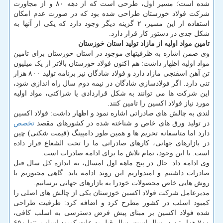
شده است؛ مسیر اول، طرحی است که از دهه ۸۰ و از مجاورت
شرکت فولاد خوزستان طراحی شده بود که در صورت عدم امکان
استفاده از این مسیر، ۲ گزینه دیگر وجود دارد که یکی از آنها به
شکل جدی در دستور کار قرار دارد.
تامین مواد اولیه از مازاد تولید استان خوزستان
وی ضمن اشاره به ظرفیتهای موجود در استان خوزستان برای تامین
مواد اولیه اظهار داشت: هم اکنون فولاد خوزستان بالاتر از یک میلیون
تن آهن اسفنجی مازاد دارد و فولاد شادگان نیز برنامه تولید ۸۰۰ هزار
تنی دارد. اگر فولادسازی شادگان در نیمه دوم سال راه اندازی شود،
این شرکت ها می توانند به شکل قراردادی یا شراکتی، مواد اولیه
مورد نیاز فولاد اکسین را تامین کنند.
لندی به چالش های صادراتی اشاره نمود و اظهار داشت: فولاد اکسین
در تولید ورق های خاص و شناخته شده در کشورهای مقصد
تخصص
دارد اما متاسفانه تحریم ها و همین طور دامپینگ (قیمت شکنی) چین
در بازارهای جهانی، کارهای صادراتی ما را تحت الشعاع قرار داده
است. با این وجود، تمام تلاش ما برای ادامه صادرات است.
وی ادامه داد: حال در پنج ماهه اول امسال، به اندازه کل سال قبل
صادرات داشتیم و امیدواریم این روند ادامه یابد. گاهی مجبوریم با
روش هایی خاص محصولات خودرا به بازارهای جهانی برسانیم.
مدیرعامل شرکت فولاد اکسین خوزستان یکی از چالش های اصلی را
کمبود اسلب در کشور مطرح کرد و اضافه کرد: ظرفیت طراحی
شده فولاد اکسین بر مبنای پیش فرض دسترسی به اسلب کافی،
۷۰۰ هزار تن در سال است. سال قبل به علت کمبود اسلب، تنها ۶۵۰