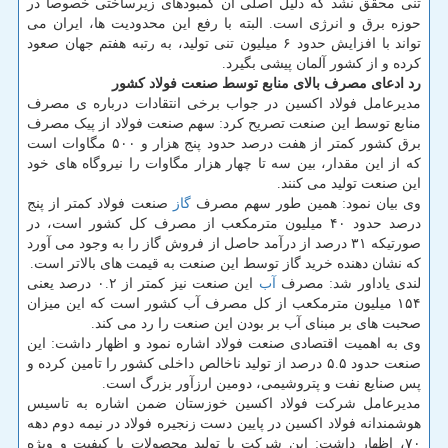
تنی محقق نشد که دلیل اصلی آن کمبودهای زیرساختی خصوصاً در
حوزه برق و انرژی است. البته با رفع این محدودیت ها، ایران می
تواند با افزایش حدود ۶ میلیون تنی تولید، به رتبه هفتم جهان صعود
کرده و از کشور آلمان پیشی بگیرد.
رد ادعای مصرف بالای منابع توسط صنعت فولاد کشور
مدیرعامل فولاد اکسین در جواب برخی انتقادات درباره ی مصرف
منابع توسط این صنعت تصریح کرد: سهم صنعت فولاد از پیک مصرف
برق کشور کمتر از هفت درصد حدود پنج هزار و ۵۰۰ مگاوات است
که از این مقدار، بین سه تا چهار هزار مگاوات را نیروگاه های خود
این صنعت تولید می کنند.
وی بیان نمود: همین طور سهم مصرف
گاز
صنعت فولاد کمتر از پنج
درصد حدود ۴۰ میلیون مترمکعب از مصرف کل کشور است، در
صورتیکه ۳۱ درصد از درآمد حاصل از فروش گاز را به وجود می آورد
که نشان دهنده خرید گاز توسط این صنعت به قیمت های بالاتر است.
لندی یاداور شد: مصرف
آب
این صنعت نیز کمتر از ۰.۲ درصد یعنی
۱۵۴ میلیون مترمکعب از کل مصرف آب کشور است که این میزان
صحبت های بر مبنای آب بر بودن این صنعت را رد می کند.
وی به اهمیت اقتصادی صنعت فولاد اشاره نمود و اظهار داشت: این
صنعت حدود ۵.۵ درصد از تولید ناخالص داخلی کشور را تامین کرده و
پس صنایع نفت و پتروشیمی، دومین ارزآور بزرگ است.
مدیرعامل شرکت فولاد اکسین خوزستان ضمن اشاره به تاسیس
هوشمندانه فولاد اکسین در پایین دست زنجیره فولاد در نیمه دوم دهه
۷۰، اظهار داشت: این شرکت با تولید محصولات با کیفیت و ویژه