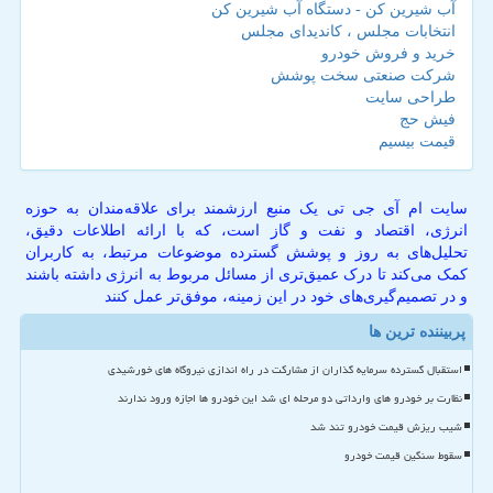
آب شیرین کن - دستگاه آب شیرین کن
انتخابات مجلس ، کاندیدای مجلس
خرید و فروش خودرو
شرکت صنعتی سخت پوشش
طراحی سایت
فیش حج
قیمت بیسیم
سایت ام آی جی تی یک منبع ارزشمند برای علاقه‌مندان به حوزه
انرژی، اقتصاد و نفت و گاز است، که با ارائه اطلاعات دقیق،
تحلیل‌های به روز و پوشش گسترده موضوعات مرتبط، به کاربران
کمک می‌کند تا درک عمیق‌تری از مسائل مربوط به انرژی داشته باشند
و در تصمیم‌گیری‌های خود در این زمینه، موفق‌تر عمل کنند
پربیننده ترین ها
استقبال گسترده سرمایه گذاران از مشارکت در راه اندازی نیروگاه های خورشیدی
نظارت بر خودرو های وارداتی دو مرحله ای شد این خودرو ها اجازه ورود ندارند
شیب ریزش قیمت خودرو تند شد
سقوط سنگین قیمت خودرو